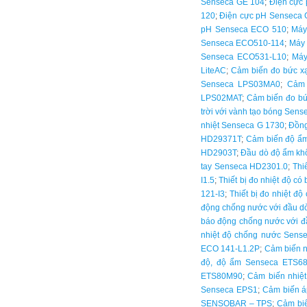
Senseca GE 104
;
Điện cực
120
;
Điện cực pH Senseca 
pH Senseca ECO 510
;
Máy
Senseca ECO510-114
;
Máy 
Senseca ECO531-L10
;
Máy
LiteAC
;
Cảm biến đo bức x
Senseca LPS03MA0
;
Cảm 
LPS02MAT
;
Cảm biến đo bứ
trời với vành tạo bóng Se
nhiệt Senseca G 1730
;
Đồng
HD29371T
;
Cảm biến độ ẩm
HD2903T
;
Đầu dò độ ẩm k
tay Senseca HD2301.0
;
Thi
I1.5
;
Thiết bị đo nhiệt độ 
121-I3
;
Thiết bị đo nhiệt 
động chống nước với đầu 
báo động chống nước với 
nhiệt độ chống nước Sen
ECO 141-L1.2P
;
Cảm biến 
độ, độ ẩm Senseca ETS6
ETS80M90
;
Cảm biến nhiệ
Senseca EPS1
;
Cảm biến á
SENSOBAR – TPS
;
Cảm bi