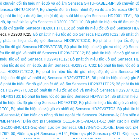
ộ chuyển đổi tín hiệu nhiệt độ và độ ẩm Senseca GHTU-KABEL-MP
;
Bộ chuyển đổ
m Senseca GHTU-1R-MP
;
Bộ chuyển đổi tín hiệu nhiệt độ và độ ẩm Senseca GH
ộ phát tín hiệu đo độ ẩm, nhiệt độ, áp suất khí quyển Senseca HD2001.1TV1
;
Bộ
ệt độ, áp suất khí quyển Senseca HD2001.1TC1.10
;
Bộ phát tín hiệu đo độ ẩm, nhiệ
p suất khí quyển Senseca HD2001.1TC1.5
;
Bộ phát tín hiệu tốc độ gió Senseca 
enseca HD2903TC25
;
Bộ phát tín hiệu tốc độ gió Senseca HD2903TC22
;
Bộ phát tí
ộ phát tín hiệu tốc độ gió Senseca HD29V3TC310
;
Bộ phát tín hiệu tốc độ
hiệu tốc độ gió Senseca HD29V3TC35
;
Bộ phát tín hiệu tốc độ gió và nhiệt độ S
hiệu tốc độ gió và nhiệt độ Senseca HD29V37TC12
;
Bộ phát tín hiệu tốc độ gió v
n hiệu tốc độ gió Senseca HD29V3TC12
;
Bộ phát tín hiệu tốc độ gió Senseca 
n hiệu tốc độ gió, nhiệt độ, độ ẩm Senseca HD29371TC32
;
Bộ phát tín hiệu tốc đ
nseca HD29371TC12
;
Bộ phát tín hiệu tốc độ gió, nhiệt độ, độ ẩm Senseca
ín hiệu tốc độ gió và nhiệt độ Senseca HD29V37TC15
;
Bộ phát tín hiệu tốc độ g
ộ phát tín hiệu tốc độ gió, nhiệt độ, độ ẩm Senseca HD29371TC25
;
Bộ phát tín 
nseca HD29V37TC32
;
Bộ phát tín hiệu tốc độ gió và nhiệt độ Senseca HD2937TC2
ca HD403TS3
;
Bộ phát tín hiệu tốc độ gió ống Senseca HD4V3TS4
;
Bộ phát tín hiệ
t tín hiệu tốc độ gió ống Senseca HD4V3TS2
;
Bộ phát tín hiệu tốc độ gió và nh
71TO1
;
Bộ phát tín hiệu tốc độ gió và nhiệt độ Senseca HD29V37TO2
;
Bộ phát tín 
 PMBsense-M
;
Cảm biến đo nồng độ bụi ngoài trời Senseca PMsense-A
;
Cảm biến đ
 PMBsense-V
;
Điện cực pH Senseca GE114-BNC-WD-L01-GE
;
Điện cực pH khô
a GE100-BNC-L01-GE
;
Điện cực pH Senseca GE173-BNC-L01-GE
;
Điện cực pH
L79Pt-00
;
Điện cực pH Senseca pH141
;
Điện cực pH Senseca pH211
;
Điện cực