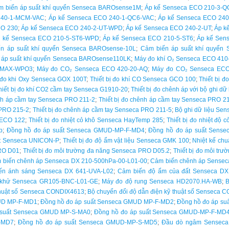
m biến áp suất khí quyển Senseca BAROsense1M
;
Áp kế Senseca ECO 210-3-Q
240-1-MCM-VAC
;
Áp kế Senseca ECO 240-1-QC6-VAC
;
Áp kế Senseca ECO 240
CO 230
;
Áp kế Senseca ECO 240-2-UT-WPD
;
Áp kế Senseca ECO 240-2-UT
;
Áp k
 kế Senseca ECO 210-5-ST6-WPD
;
Áp kế Senseca ECO 210-5-ST6
;
Áp kế Sen
n áp suất khí quyển Senseca BAROsense-10L
;
Cảm biến áp suất khí quyển
 áp suất khí quyển Senseca BAROsense110LK
;
Máy đo khí O₂ Senseca ECO 410
T-MAX-WPO3
;
Máy đo CO₂ Senseca ECO 420-20-AQ
;
Máy đo CO₂ Senseca ECO
ị đo khi Oxy Senseca GOX 100T
;
Thiết bị đo khí CO Senseca GCO 100
;
Thiết bị 
hiết bị đo khí CO2 cầm tay Senseca G1910-20
;
Thiết bị đo chênh áp với bộ ghi d
ênh áp cầm tay Senseca PRO 211-2
;
Thiết bị đo chênh áp cầm tay Senseca PRO 2
 PRO 215-2
;
Thiết bị đo chênh áp cầm tay Senseca PRO 211-5
;
Bộ ghi dữ liệu S
a ECO 122
;
Thiết bị đo nhiệt cỏ khô Senseca HayTemp 285
;
Thiết bị đo nhiệt đ
p
;
Đồng hồ đo áp suất Senseca GMUD-MP-F-MD4
;
Đồng hồ đo áp suất Sens
ất Senseca UNICON-P
;
Thiết bị đo độ ẩm vật liệu Senseca GMK 100
;
Nhiệt kế ch
RO D01
;
Thiết bị đo môi trường đa năng Senseca PRO D05.2
;
Thiết bị đo môi tr
 biến chênh áp Senseca DX 210-500hPa-00-L01-00
;
Cảm biến chênh áp Sensec
ến ánh sáng Senseca DX 641-UVA-L02
;
Cảm biến độ ẩm của đất Senseca DX
 khử Senseca GR105-BNC-L01-GE
;
Máy đo độ rung Senseca HD2070.HA-WB
;
B
 thuật số Senseca CONDIX4613
;
Bộ chuyển đổi độ dẫn điện kỹ thuật số Senseca
MUD MP-F-MD1
;
Đồng hồ đo áp suất Senseca GMUD MP-F-MD2
;
Đồng hồ đo áp s
 suất Senseca GMUD MP-S-MA0
;
Đồng hồ đo áp suất Senseca GMUD-MP-F-MD
-MD7
;
Đồng hồ đo áp suất Senseca GMUD-MP-S-MD5
;
Đầu dò ngâm Senseca