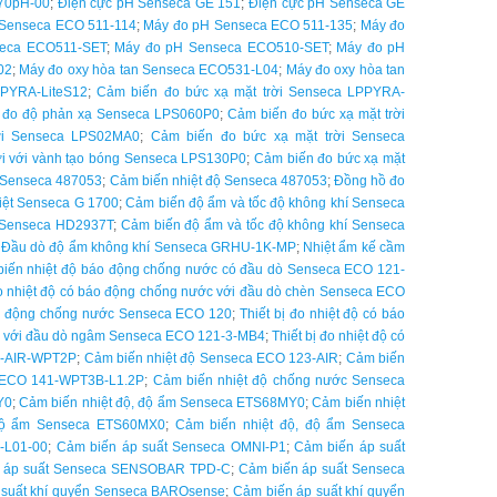
L70pH-00
;
Điện cực pH Senseca GE 151
;
Điện cực pH Senseca GE
Senseca ECO 511-114
;
Máy đo pH Senseca ECO 511-135
;
Máy đo
seca ECO511-SET
;
Máy đo pH Senseca ECO510-SET
;
Máy đo pH
02
;
Máy đo oxy hòa tan Senseca ECO531-L04
;
Máy đo oxy hòa tan
PPYRA-LiteS12
;
Cảm biến đo bức xạ mặt trời Senseca LPPYRA-
 đo độ phản xạ Senseca LPS060P0
;
Cảm biến đo bức xạ mặt trời
ời Senseca LPS02MA0
;
Cảm biến đo bức xạ mặt trời Senseca
ời với vành tạo bóng Senseca LPS130P0
;
Cảm biến đo bức xạ mặt
ộ Senseca 487053
;
Cảm biến nhiệt độ Senseca 487053
;
Đồng hồ đo
iệt Senseca G 1700
;
Cảm biến độ ẩm và tốc độ không khí Senseca
í Senseca HD2937T
;
Cảm biến độ ẩm và tốc độ không khí Senseca
;
Đầu dò độ ẩm không khí Senseca GRHU-1K-MP
;
Nhiệt ẩm kế cầm
iến nhiệt độ báo động chống nước có đầu dò Senseca ECO 121-
đo nhiệt độ có báo động chống nước với đầu dò chèn Senseca ECO
báo động chống nước Senseca ECO 120
;
Thiết bị đo nhiệt độ có báo
ước với đầu dò ngâm Senseca ECO 121-3-MB4
;
Thiết bị đo nhiệt độ có
3-AIR-WPT2P
;
Cảm biến nhiệt độ Senseca ECO 123-AIR
;
Cảm biến
a ECO 141-WPT3B-L1.2P
;
Cảm biến nhiệt độ chống nước Senseca
Y0
;
Cảm biến nhiệt độ, độ ẩm Senseca ETS68MY0
;
Cảm biến nhiệt
 độ ẩm Senseca ETS60MX0
;
Cảm biến nhiệt độ, độ ẩm Senseca
-L01-00
;
Cảm biến áp suất Senseca OMNI-P1
;
Cảm biến áp suất
 áp suất Senseca SENSOBAR TPD-C
;
Cảm biến áp suất Senseca
 suất khí quyển Senseca BAROsense
;
Cảm biến áp suất khí quyển