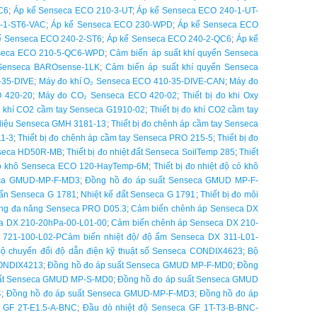
C6
;
Áp kế Senseca ECO 210-3-UT
;
Áp kế Senseca ECO 240-1-UT-
-1-ST6-VAC
;
Áp kế Senseca ECO 230-WPD
;
Áp kế Senseca ECO
ế Senseca ECO 240-2-ST6
;
Áp kế Senseca ECO 240-2-QC6
;
Áp kế
seca ECO 210-5-QC6-WPD
;
Cảm biến áp suất khí quyển Senseca
 Senseca BAROsense-1LK
;
Cảm biến áp suất khí quyển Senseca
-35-DIVE
;
Máy đo khí O₂ Senseca ECO 410-35-DIVE-CAN
;
Máy đo
 420-20
;
Máy đo CO₂ Senseca ECO 420-02
;
Thiết bị đo khi Oxy
đo khí CO2 cầm tay Senseca G1910-02
;
Thiết bị đo khí CO2 cầm tay
ữ liệu Senseca GMH 3181-13
;
Thiết bị đo chênh áp cầm tay Senseca
11-3
;
Thiết bị đo chênh áp cầm tay Senseca PRO 215-5
;
Thiết bị đo
enseca HD50R-MB
;
Thiết bị đo nhiệt đất Senseca SoilTemp 285
;
Thiết
ộ cỏ khô Senseca ECO 120-HayTemp-6M
;
Thiết bị đo nhiệt độ cỏ khô
eca GMUD-MP-F-MD3
;
Đồng hồ đo áp suất Senseca GMUD MP-F-
uẩn Senseca G 1781
;
Nhiệt kế đất Senseca G 1791
;
Thiết bị đo môi
ường đa năng Senseca PRO D05.3
;
Cảm biến chênh áp Senseca DX
a DX 210-20hPa-00-L01-00
;
Cảm biến chênh áp Senseca DX 210-
 721-100-L02-P
Cảm biến nhiệt độ/ độ ẩm Senseca DX 311-L01-
ộ chuyển đổi độ dẫn điện kỹ thuật số Senseca CONDIX4623
;
Bộ
 CONDIX4213
;
Đồng hồ đo áp suất Senseca GMUD MP-F-MD0
;
Đồng
uất Senseca GMUD MP-S-MD0
;
Đồng hồ đo áp suất Senseca GMUD
4
;
Đồng hồ đo áp suất Senseca GMUD-MP-F-MD3
;
Đồng hồ đo áp
 GF 2T-E1.5-A-BNC
;
Đầu dò nhiệt độ Senseca GF 1T-T3-B-BNC-