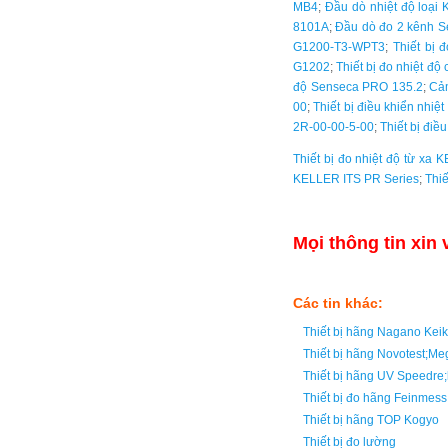
MB4
;
Đầu dò nhiệt độ loại
8101A
;
Đầu dò đo 2 kênh 
G1200-T3-WPT3
;
Thiết bị 
G1202
;
Thiết bị đo nhiệt độ
độ Senseca PRO 135.2
;
Cả
00
;
Thiết bị điều khiển nhi
2R-00-00-5-00
;
Thiết bị điề
Thiết bị đo nhiệt độ từ xa
KELLER ITS PR Series
;
Thiế
Mọi thông tin xin 
Các tin khác:
Thiết bị hãng Nagano Ke
Thiết bị hãng Novotest;Me
Thiết bị hãng UV Speedr
Thiết bị đo hãng Feinmes
Thiết bị hãng TOP Kogyo
Thiết bị đo lường