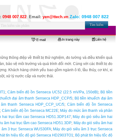
Zalo:
0948 007 822
e:
0948 007 822
Email:
yen@ttech.vn
In trang này
Liên hệ
E-mail
ng thông điệp về thiết bị thử nghiệm, đo lường và điều khiển quá
àn, bảo vệ môi trường và quá trình đổi mới. Cùng với các thiết bị đo
ợng. Khách hàng chính yếu bao gồm ngành ô tô, tầu thủy, cơ khí, xi
ột, xử lý nước cấp và nước thải.
IT1
;
Cảm biến độ ồn Senseca UC52 (22.5 mV/Pa, 150dB)
;
Bộ tiền
 khuếch đại âm thanh Senseca HDP_CCP/5
;
Bộ tiền khuếch đại âm
ại âm thanh Senseca HDP_CCP_UC/5
;
Cảm biến độ ồn Senseca
;
Cảm biến độ ồn Senseca MC22E
;
Máy đo mức âm thanh và phân
m hai trục tầm cao Senseca HD51.3DP147
;
Máy đo gió siêu âm hai
iêu âm hai trục tầm cao Senseca HD51.3DP
;
Máy đo gió siêu âm hai
êu âm 3 trục Senseca WUS30FA
;
Máy đo gió siêu âm 3 trục Senseca
hát tín hiệu tốc độ gió Senseca HD2903TO1
;
Bộ phát tín hiệu tốc độ