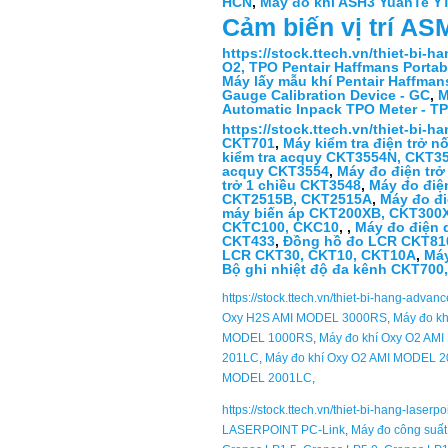
HCN
,
Máy đo khí ASH3 YuanTe Y
Cảm biến vị trí 
https://stock.ttech.vn/thiet-bi-h
O2, TPO Pentair Haffmans Portab
Máy lấy mẫu khí Pentair Haffmans
Gauge Calibration Device - GC
,
M
Automatic Inpack TPO Meter - T
https://stock.ttech.vn/thiet-bi-h
CKT701
,
Máy kiểm tra điện trở 
kiểm tra acquy CKT3554N, CKT3
acquy CKT3554
,
Máy đo điện trở
trở 1 chiều CKT3548
,
Máy đo điệ
CKT2515B, CKT2515A
,
Máy đo đ
máy biến áp CKT200XB, CKT300
CKTC100, CKC10
, ,
Máy đo điện
CKT433
,
Đồng hồ đo LCR CKT81
LCR CKT30, CKT10, CKT10A
,
Máy
Bộ ghi nhiệt độ đa kênh CKT700
https://stock.ttech.vn/thiet-bi-hang-adv
Oxy H2S AMI MODEL 3000RS
,
Máy đo k
MODEL 1000RS
,
Máy đo khí Oxy O2 AM
201LC
,
Máy đo khí Oxy O2 AMI MODEL 
MODEL 2001LC
,
https://stock.ttech.vn/thiet-bi-hang-laserp
LASERPOINT PC-Link
,
Máy đo công suấ