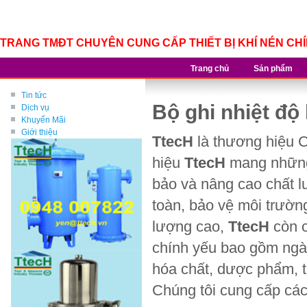
TRANG TMĐT CHUYÊN CUNG CẤP THIẾT BỊ KHÍ NÉN CH
Trang chủ
Sản phẩm
Tin tức
Bộ ghi nhiệt độ
Dịch vụ
Khuyến Mãi
Giới thiệu
TtecH
là thương hiệu
hiệu
TtecH
mang những 
bảo và nâng cao chất lư
toàn, bảo vệ môi trường
lượng cao,
TtecH
còn c
chính yếu bao gồm ngành
hóa chất, dược phẩm, t
Chúng tôi cung cấp các 