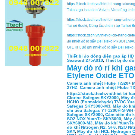
https://stock.ttech.vn/thiet-bi-hang-takas
Takasago Isolation Valves
,
Van dùng khí 
https://stock.ttech.vn/thiet-bi-hang-taihei
Taihei Boeki
,
Công tắc chênh áp Taihei B
https://stock.ttech.vn/thiet-bi-do-hang-de
đo nhiệt độ lò sấy DeFelsko PRBOTLM
OTL KIT
,
Bộ ghi nhiệt độ lò sấy DeFelsko
Thiết bị đo dòng điện cao áp HD
Seaward 275A910
,
Thiết bị đo d
Máy dò rò rỉ kh
Etylene Oxide ETO
Camera ảnh nhiệt Fluke TiS20+ 
27HZ
,
Camera ảnh nhiệt Fluke T
https://stock.ttech.vn/thiet-bi-
Clorine Safegas SKY3000
,
Máy đ
HCHO (Formaldehyde) TVOC Yua
Safegas SKY3000-M3
,
Máy đo kh
chỉ tiêu Safegas YT-1200H-S-WH
Safegas SKY2000
,
Cảm biến đo 
SO2 NOX YuanTe SKY3000
,
Máy 
SKY6000-M3
,
Máy đo khí YuanTe
đo khí Nitrogen N2, SF6, N2O N
SKY
,
Máy đo khí HCL Hydrogen 