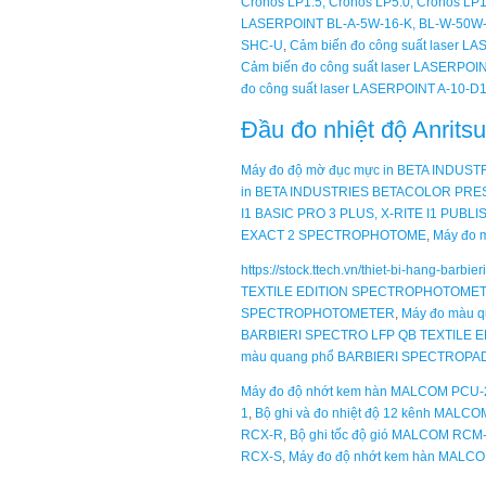
Cronos LP1.5, Cronos LP5.0, Cronos LP
LASERPOINT BL-A-5W-16-K, BL-W-50W-
SHC-U
,
Cảm biến đo công suất laser L
Cảm biến đo công suất laser LASERPO
đo công suất laser LASERPOINT A-10-D1
Đầu đo nhiệt độ Anri
Máy đo độ mờ đục mực in BETA INDUS
in BETA INDUSTRIES BETACOLOR PR
I1 BASIC PRO 3 PLUS, X-RITE I1 PUBLI
EXACT 2 SPECTROPHOTOME
,
Máy đo m
https://stock.ttech.vn/thiet-bi-hang-barbie
TEXTILE EDITION SPECTROPHOTOME
SPECTROPHOTOMETER
,
Máy đo màu 
BARBIERI SPECTRO LFP QB TEXTILE E
màu quang phổ BARBIERI SPECTROPAD
Máy đo độ nhớt kem hàn MALCOM PCU-
1
,
Bộ ghi và đo nhiệt độ 12 kênh MALC
RCX-R
,
Bộ ghi tốc độ gió MALCOM RCM
RCX-S
,
Máy đo độ nhớt kem hàn MALC