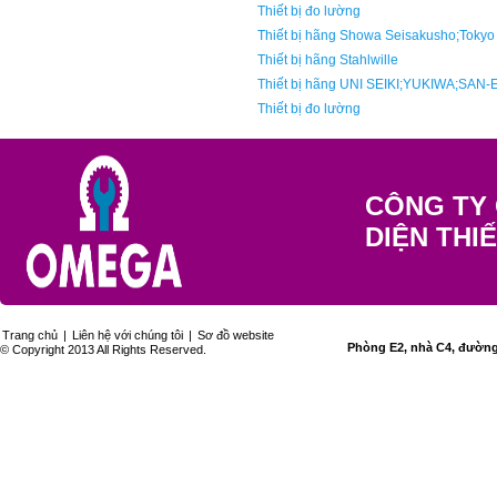
Thiết bị đo lường
Thiết bị hãng Showa Seisakusho;Tokyo
Thiết bị hãng Stahlwille
Thiết bị hãng UNI SEIKI;YUKIWA;SAN-
Thiết bị đo lường
CÔNG TY 
DIỆN THI
Trang chủ
|
Liên hệ với chúng tôi
|
Sơ đồ website
Phòng E2, nhà C4, đường 
© Copyright 2013 All Rights Reserved.