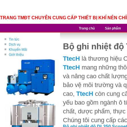
TRANG TMĐT CHUYÊN CUNG CẤP THIẾT BỊ KHÍ NÉN CH
Trang chủ
Sản phẩm
Tin tức
Bộ ghi nhiệt đ
Dịch vụ
Khuyến Mãi
Giới thiệu
TtecH
là thương hiệu 
TtecH
mang những thông
và nâng cao chất lượng,
bảo vệ môi trường và q
cao,
TtecH
còn cung cấ
yếu bao gồm ngành ô tô,
chất, dược phẩm, thực 
Chúng tôi cung cấp cá
Bộ ghi nhiệt độ DL350 Scop