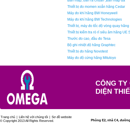
Bàn máp, bàn rà chuẩn ,Bàn máp đá
Thiết bị đo momen xoắn hãng Cedar
Máy đo khí hãng BW Honeywell
Máy đo khí hãng BW Technologies
Thiết bị, máy đo tốc độ vòng quay hãn
Thiết bị kiểm tra rò rỉ siêu âm hãng UE
Thước đo cao, đầu đo Tesa
Bộ ghi nhiệt độ hãng Graphtec
Thiết bị đo hãng Novotest
Máy đo độ cứng hãng Mitutoyo
CÔNG TY 
DIỆN THI
Trang chủ
|
Liên hệ với chúng tôi
|
Sơ đồ website
Phòng E2, nhà C4, đường 
© Copyright 2013 All Rights Reserved.