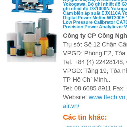
Yokogawa
,
Bộ ghi nhiệt độ 
ghi nhiệt độ DX1000N Yokog
Cảm biến áp suất EJX110A 
Digital Power Metter WT300E
Low Pressure Calibrator CA
Precision Power Analyticze
Công ty CP Công Ngh
Trụ sở: Số 12 Chân Cầ
VPGD: Phòng E2, Tòa 
Tel: +84 (4) 22428148;
VPGD: Tầng 19, Tòa nh
TP Hồ Chí Minh..
Tel: 08.6685 8911 Fax:
Website:
www.ttech.vn
air.vn/
Các tin khác: