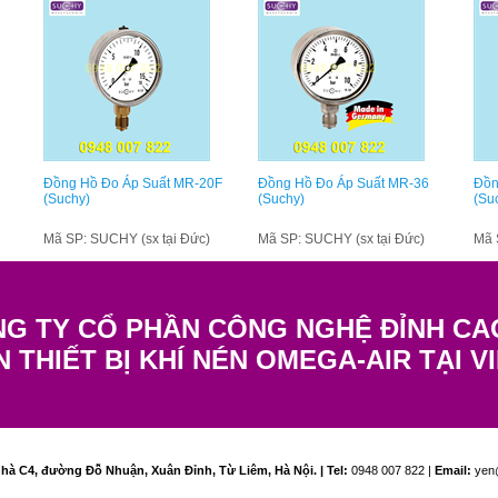
Đồng Hồ Đo Áp Suất MR-20F
Đồng Hồ Đo Áp Suất MR-36
Đồn
(Suchy)
(Suchy)
(Su
Mã SP: SUCHY (sx tại Đức)
Mã SP: SUCHY (sx tại Đức)
Mã 
G TY CỔ PHẦN CÔNG NGHỆ ĐỈNH CA
N THIẾT BỊ KHÍ NÉN OMEGA-AIR TẠI V
hà C4, đường Đỗ Nhuận, Xuân Đỉnh, Từ Liêm, Hà Nội. | Tel:
0948 007 822 |
Email:
yen@