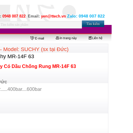
Zalo:
0948 007 822
e:
0948 007 822
Email:
yen@ttech.vn
In trang này
Liên hệ
E-mail
 Model: SUCHY (sx tại Đức)
chy MR-14F 63
hy Có Dầu Chống Rung MR-14F 63
Đức
......400bar....600bar