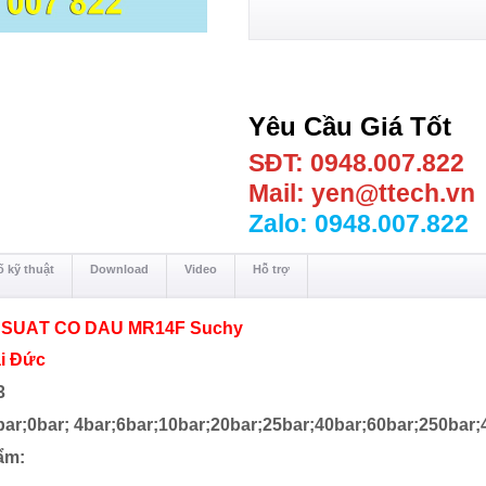
Yêu Cầu Giá Tốt
SĐT: 0948.007.822
Mail: yen@ttech.vn
Zalo: 0948.007.822
 kỹ thuật
Download
Video
Hỗ trợ
 SUẤT CÓ DẦU MR14F Suchy
ại Đức
3
5bar;0bar; 4bar;6bar;10bar;20bar;25bar;40bar;60bar;250bar;
ẩm: