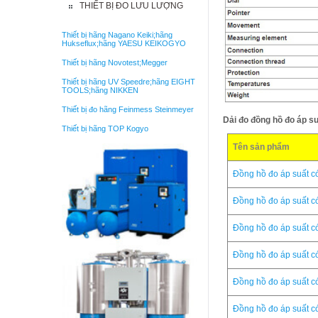
THIẾT BỊ ĐO LƯU LƯỢNG
Thiết bị hãng Nagano Keiki;hãng
Hukseflux;hãng YAESU KEIKOGYO
Thiết bị hãng Novotest;Megger
Thiết bị hãng UV Speedre;hãng EIGHT
TOOLS;hãng NIKKEN
Thiết bị đo hãng Feinmess Steinmeyer
Dải đo đồng hồ đo áp s
Thiết bị hãng TOP Kogyo
Tên sản phẩm
Đồng hồ đo áp suất 
Đồng hồ đo áp suất 
Đồng hồ đo áp suất 
Đồng hồ đo áp suất 
Đồng hồ đo áp suất 
Đồng hồ đo áp suất 