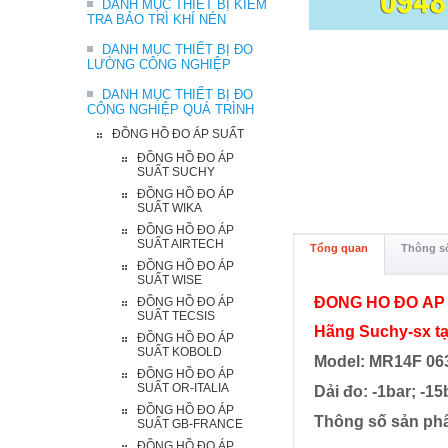
DANH MỤC THIẾT BỊ KIỂM
TRA BẢO TRÌ KHÍ NÉN
DANH MỤC THIẾT BỊ ĐO
LƯỜNG CÔNG NGHIỆP
DANH MỤC THIẾT BỊ ĐO
CÔNG NGHIỆP QUÁ TRÌNH
ĐỒNG HỒ ĐO ÁP SUẤT
ĐỒNG HỒ ĐO ÁP
SUẤT SUCHY
ĐỒNG HỒ ĐO ÁP
SUẤT WIKA
ĐỒNG HỒ ĐO ÁP
SUẤT AIRTECH
Tổng quan
Thông số
ĐỒNG HỒ ĐO ÁP
SUẤT WISE
ĐỒNG HỒ ĐO ÁP
ĐỒNG HỒ ĐO ÁP
SUẤT TECSIS
Hãng Suchy-sx t
ĐỒNG HỒ ĐO ÁP
SUẤT KOBOLD
Model: MR14F 06
ĐỒNG HỒ ĐO ÁP
SUẤT OR-ITALIA
Dải đo: -1bar; -1
ĐỒNG HỒ ĐO ÁP
Thông số sản ph
SUẤT GB-FRANCE
ĐỒNG HỒ ĐO ÁP