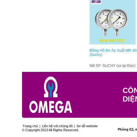
Đồng Hồ Đo Áp Suất MR-30
(Suchy)
Mã SP: SUCHY (sx tại Đức)
CÔN
DIỆ
Trang chủ
|
Liên hệ với chúng tôi
|
Sơ đồ website
Phòng E2, n
© Copyright 2013 All Rights Reserved.