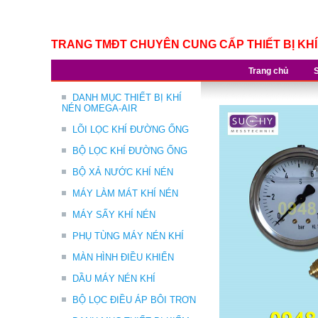
TRANG TMĐT CHUYÊN CUNG CẤP THIẾT BỊ KH
Trang chủ
DANH MỤC THIẾT BỊ KHÍ
NÉN OMEGA-AIR
LÕI LỌC KHÍ ĐƯỜNG ỐNG
BỘ LỌC KHÍ ĐƯỜNG ỐNG
BỘ XẢ NƯỚC KHÍ NÉN
MÁY LÀM MÁT KHÍ NÉN
MÁY SẤY KHÍ NÉN
PHỤ TÙNG MÁY NÉN KHÍ
MÀN HÌNH ĐIỀU KHIỂN
DẦU MÁY NÉN KHÍ
BỘ LỌC ĐIỀU ÁP BÔI TRƠN