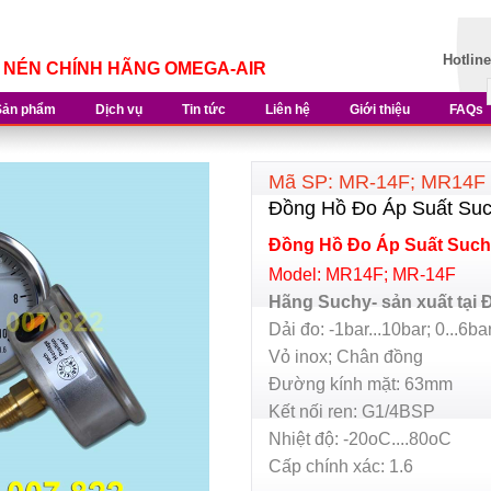
Hotlin
Í NÉN CHÍNH HÃNG OMEGA-AIR
Sản phẩm
Dịch vụ
Tin tức
Liên hệ
Giới thiệu
FAQs
Mã SP: MR-14F; MR14F -
Đồng Hồ Đo Áp Suất Su
Đồng Hồ Đo Áp Suất Suc
Model: MR14F; MR-14F
Hãng Suchy- sản xuất tại 
Dải đo: -1bar...10bar; 0...6bar
Vỏ inox; Chân đồng
Đường kính mặt: 63mm
Kết nối ren: G1/4BSP
Nhiệt độ: -20oC....80oC
Cấp chính xác: 1.6