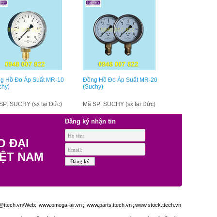
g Hồ Đo Áp Suất MR-10
Đồng Hồ Đo Áp Suất MR-20
chy)
(Suchy)
SP: SUCHY (sx tại Đức)
Mã SP: SUCHY (sx tại Đức)
Đăng ký nhận tin
O ĐẠI
IỆT NAM
ttech.vn/Web:
www.omega-air.vn
;
www.parts.ttech.vn
;
www.stock.ttech.vn