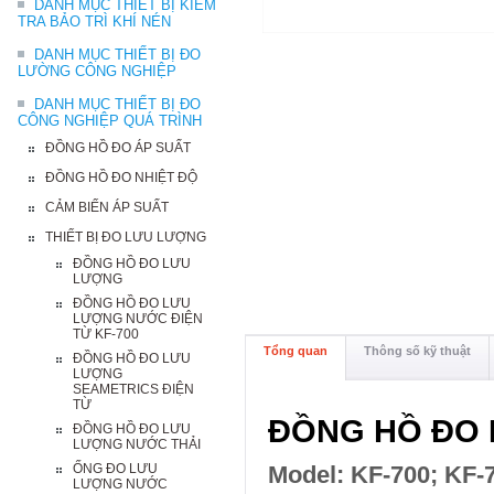
DANH MỤC THIẾT BỊ KIỂM
TRA BẢO TRÌ KHÍ NÉN
DANH MỤC THIẾT BỊ ĐO
LƯỜNG CÔNG NGHIỆP
DANH MỤC THIẾT BỊ ĐO
CÔNG NGHIỆP QUÁ TRÌNH
ĐỒNG HỒ ĐO ÁP SUẤT
ĐỒNG HỒ ĐO NHIỆT ĐỘ
CẢM BIẾN ÁP SUẤT
THIẾT BỊ ĐO LƯU LƯỢNG
ĐỒNG HỒ ĐO LƯU
LƯỢNG
ĐỒNG HỒ ĐO LƯU
LƯỢNG NƯỚC ĐIỆN
TỪ KF-700
Tổng quan
Thông số kỹ thuật
ĐỒNG HỒ ĐO LƯU
LƯỢNG
SEAMETRICS ĐIỆN
TỪ
ĐỒNG HỒ ĐO L
ĐỒNG HỒ ĐO LƯU
LƯỢNG NƯỚC THẢI
ỐNG ĐO LƯU
Model: KF-700; KF-
LƯỢNG NƯỚC