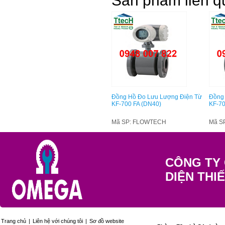
Sản phẩm liên q
Đồng Hồ Đo Lưu Lượng Điện Từ
Đồng 
KF-700 FA (DN40)
KF-70
Mã SP: FLOWTECH
Mã S
CÔNG TY 
DIỆN THI
Trang chủ
|
Liên hệ với chúng tôi
|
Sơ đồ website