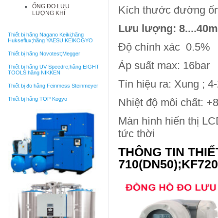
ỐNG ĐO LƯU
Kích thước đường ốn
LƯỢNG KHÍ
Lưu lượng: 8....40m
Thiết bị hãng Nagano Keiki;hãng
Hukseflux;hãng YAESU KEIKOGYO
Độ chính xác 0.5%
Thiết bị hãng Novotest;Megger
Áp suất max: 16bar
Thiết bị hãng UV Speedre;hãng EIGHT
TOOLS;hãng NIKKEN
Tín hiệu ra: Xung ;
Thiết bị đo hãng Feinmess Steinmeyer
Thiết bị hãng TOP Kogyo
Nhiệt độ môi chất: 
Màn hình hiển thị L
tức thời
THÔNG TIN THIẾ
710(DN50);KF720