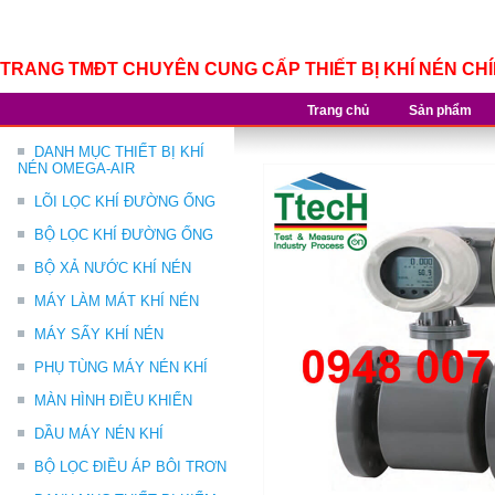
TRANG TMĐT CHUYÊN CUNG CẤP THIẾT BỊ KHÍ NÉN CH
Trang chủ
Sản phẩm
DANH MỤC THIẾT BỊ KHÍ
NÉN OMEGA-AIR
LÕI LỌC KHÍ ĐƯỜNG ỐNG
BỘ LỌC KHÍ ĐƯỜNG ỐNG
BỘ XẢ NƯỚC KHÍ NÉN
MÁY LÀM MÁT KHÍ NÉN
MÁY SẤY KHÍ NÉN
PHỤ TÙNG MÁY NÉN KHÍ
MÀN HÌNH ĐIỀU KHIỂN
DẦU MÁY NÉN KHÍ
BỘ LỌC ĐIỀU ÁP BÔI TRƠN