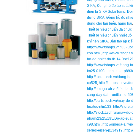
SIKA
,
Đồng hồ đo áp suất k
điện tử SIKA SolarTemp
,
Đồn
đứng SIKA
,
Đồng hồ đo nhiệ
dùng cho tàu biển, hàng hải
Thiết bị hiệu chuẩn đa chức
Thiết bị hiệu chuẩn nhiệt độ
khí nén SIKA
,
Bàn tạo áp kiể
http://www.tshops.vn/luu-lu
con.html
,
http://www.tshops.
ho-do-nhiet-do-tb-14-0oc1
http://www.tshops.vn/dong-h
tm25-0100oc-nhiet-ke-p893
http://store.ttech.vn/dong-
cp525
,
http://doapsuat.vn/d
http://omega-air.vn/thiet-bi
cang-day-dai---unitta---u-5
http://parts.ttech.vn/may-d
huatec-ntin133
,
http://stor
http://stock.ttech.vn/may-d
pham/23/25/195/Do-ap-suat
c98.html
,
http://omega-air.v
series-eisen-p134919
,
http: