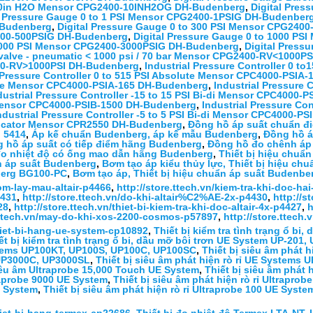
 10in H2O Mensor CPG2400-10INH2OG DH-Budenberg
,
Digital Pre
l Pressure Gauge 0 to 1 PSI Mensor CPG2400-1PSIG DH-Budenber
-Budenberg
,
Digital Pressure Gauge 0 to 300 PSI Mensor CPG240
400-500PSIG DH-Budenberg
,
Digital Pressure Gauge 0 to 1000 P
3000 PSI Mensor CPG2400-3000PSIG DH-Budenberg
,
Digital Press
 valve - pneumatic < 1000 psi / 70 bar Mensor CPG2400-RV<1000
00-RV>1000PSI DH-Budenberg
,
Industrial Pressure Controller 0 t
l Pressure Controller 0 to 515 PSI Absolute Mensor CPC4000-PSI
ce Mensor CPC4000-PSIA-165 DH-Budenberg
,
Industrial Pressure 
dustrial Pressure Controller -15 to 15 PSI Bi-di Mensor CPC4000
i Mensor CPC4000-PSIB-1500 DH-Budenberg
,
Industrial Pressure Con
ndustrial Pressure Controller -5 to 5 PSI Bi-di Mensor CPC4000-
dicator Mensor CPR2550 DH-Budenberg
,
Đồng hồ áp suất chuẩn đ
, 5414
,
Áp kế chuẩn Budenberg, áp kế mẫu Budenberg
,
Đồng hồ á
 hồ áp suất có tiếp điểm hãng Budenberg
,
Đồng hồ đo chênh áp
o nhiệt độ có ống mao dẫn hãng Budenberg
,
Thiết bị hiệu chuẩ
ẩn áp suất Budenberg
,
Bơm tạo áp kiểu thủy lực, Thiết bị hiệu ch
berg BG100-PC
,
Bơm tạo áp, Thiết bị hiệu chuẩn áp suất Budenb
bom-lay-mau-altair-p4466
,
http://store.ttech.vn/kiem-tra-khi-doc-hai
4431
,
http://store.ttech.vn/do-khi-altair%C2%AE-2x-p4430
,
http://s
28
,
http://store.ttech.vn/thiet-bi-kiem-tra-khi-doc-altair-4x-p4427
,
h
e.ttech.vn/may-do-khi-xos-2200-cosmos-p57897
,
http://store.ttec
thiet-bi-hang-ue-system-cp10892
,
Thiết bị kiểm tra tình trạng ổ bi
ết bị kiểm tra tình trạng ổ bi, dầu mỡ bôi trơn UE System UP-201,
ystems UP100KT, UP100S, UP100C, UP100SC
,
Thiết bị siêu âm phát 
UP3000C, UP3000SL
,
Thiết bị siêu âm phát hiện rò rỉ UE Systems
siêu âm Ultraprobe 15,000 Touch UE System
,
Thiết bị siêu âm phát 
raprobe 9000 UE System
,
Thiết bị siêu âm phát hiện rò rỉ Ultrapro
E System
,
Thiết bị siêu âm phát hiện rò rỉ Ultraprobe 100 UE Syste