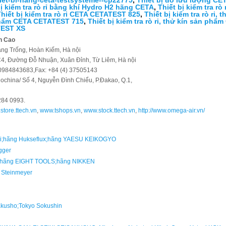
thiet-bi-hang-ceta-testsysteme--cp22775
,
Thiết bị đo lưu lượng C
bị kiểm tra rò rỉ bằng khí Hydro H2 hãng CETA
,
Thiết bị kiểm tra r
hiết bị kiểm tra rò ri CETA CETATEST 825
,
Thiết bị kiểm tra rò ri
n phẩm CETA CETATEST 715
,
Thiết bị kiểm tra rò ri, thử kín sản ph
TEST XS
h Cao
ng Trống, Hoàn Kiếm, Hà nội
4, Đường Đỗ Nhuận, Xuân Đỉnh, Từ Liêm, Hà nội
: 0984843683,Fax: +84 (4) 37505143
ochina/ Số 4, Nguyễn Đình Chiểu, P.Đakao, Q.1,
284 0993.
store.ttech.vn
,
www.tshops.vn
,
www.stock.ttech.vn
,
http://www.omega-air.vn/
iki;hãng Hukseflux;hãng YAESU KEIKOGYO
gger
e;hãng EIGHT TOOLS;hãng NIKKEN
s Steinmeyer
akusho;Tokyo Sokushin