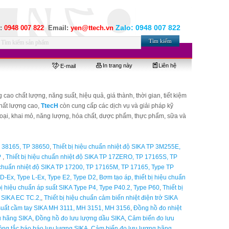
Zalo:
0948 007 822
e:
0948 007 822
Email:
yen@ttech.vn
In trang này
Liên hệ
E-mail
 chất lượng, năng suất, hiệu quả, giá thành, thời gian, tiết kiệm
chất lượng cao,
TtecH
còn cung cấp các dịch vụ và giải pháp kỹ
 loại, khai mỏ, năng lượng, hóa chất, dược phẩm, thực phẩm, sữa và
P 38165, TP 38650
,
Thiết bị hiệu chuẩn nhiệt độ SIKA TP 3M255E,
P
,
Thiết bị hiệu chuẩn nhiệt độ SIKA TP 17ZERO, TP 17165S, TP
u chuẩn nhiệt độ SIKA TP 17200, TP 17165M, TP 17165, Type TP
D-Ex, Type L-Ex, Type E2, Type D2
,
Bơm tạo áp, thiết bị hiệu chuẩn
 bị hiệu chuẩn áp suất SIKA Type P4, Type P40.2, Type P60
,
Thiết bị
n SIKA EC TC.2,
,
Thiết bị hiệu chuẩn cảm biến nhiệt điện trở SIKA
 suất cầm tay SIKA MH 3111, MH 3151, MH 3156
,
Đồng hồ đo nhiệt
ưu hãng SIKA
,
Đồng hồ đo lưu lượng dầu SIKA
,
Cảm biến đo lưu
ng tắc báo báo lưu lượng SIKA
,
Cảm biến đo lưu lượng hãng