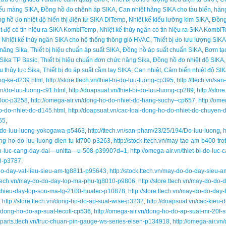
iểu màng SIKA
,
Đồng hồ đo chênh áp SIKA
,
Can nhiệt hãng SIKA cho tàu biển, hàn
g hồ đo nhiệt độ hiển thị điện tử SIKA DiTemp
,
Nhiệt kế kiểu lưỡng kim SIKA
,
Đồng
t độ có tín hiệu ra SIKA KombiTemp
,
Nhiệt kế thủy ngân có tín hiệu ra SIKA Kombi
,
Nhiệt kế thủy ngân SIKA cho hệ thống thông gió HVAC
,
Thiết bị đo lưu lượng SIKA
 năng Sika
,
Thiết bị hiệu chuẩn áp suất SIKA
,
Đồng hồ áp suất chuẩn SIKA
,
Bơm tạo
 Sika TP Basic
,
Thiết bị hiệu chuẩn đơn chức năng Sika
,
Đồng hồ đo nhiệt độ SIKA
u thủy lực Sika
,
Thiết bị đo áp suất cầm tay SIKA
,
Can nhiệt, Cảm biến nhiệt độ SI
ong-ke-d239.html
,
http://store.ttech.vn/thiet-bi-do-luu-luong-cp395
,
http://ttech.vn/s
vn/do-luu-luong-c91.html
,
http://doapsuat.vn/thiet-bi-do-luu-luong-cp289
,
http://sto
20oc-p3258
,
http://omega-air.vn/dong-ho-do-nhiet-do-hang-suchy--cp657
,
http://om
o-do-nhiet-do-d145.html
,
http://doapsuat.vn/cac-loai-dong-ho-do-nhiet-do-chuyen
65
,
ho-do-luu-luong-yokogawa-p5463
,
http://ttech.vn/san-pham/23/25/194/Do-luu-luong
,
h
ong-ho-do-luu-luong-dien-tu-kf700-p3263
,
http://stock.ttech.vn/may-tao-am-b400-tr
-do-luc-cang-day-dai---unitta---u-508-p3990?d=1
,
http://omega-air.vn/thiet-bi-do-luc
08-p3787
,
o-do-day-vat-lieu-sieu-am-tg8811-p95643
,
http://stock.ttech.vn/may-do-do-day-sieu
e.ttech.vn/may-do-do-day-lop-ma-phu-tg8010-p9806
,
http://store.ttech.vn/may-do-d
o-chieu-day-lop-son-ma-tg-2100-huatec-p10878
,
http://store.ttech.vn/may-do-do-d
,
http://store.ttech.vn/dong-ho-do-ap-suat-wise-p3232
,
http://doapsuat.vn/cac-kieu
n/dong-ho-do-ap-suat-tecofi-cp536
,
http://omega-air.vn/dong-ho-do-ap-suat-mr-20f
//parts.ttech.vn/truc-chuan-pin-gauge-ws-series-eisen-p134918
,
http://omega-air.v