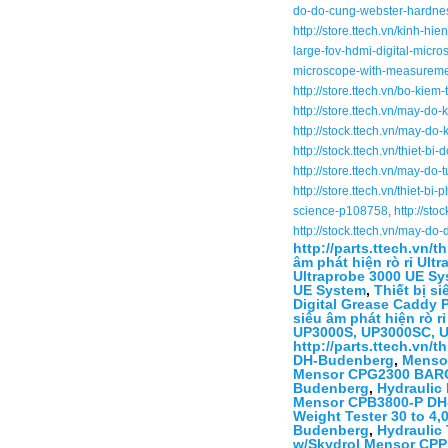
do-do-cung-webster-hardnes
http://store.ttech.vn/kinh-h
large-fov-hdmi-digital-micr
microscope-with-measurem
http://store.ttech.vn/bo-kie
http://store.ttech.vn/may-do
http://stock.ttech.vn/may-d
http://stock.ttech.vn/thiet-
http://store.ttech.vn/may-do
http://store.ttech.vn/thiet-
science-p108758
,
http://st
http://stock.ttech.vn/may-d
http://parts.ttech.vn/
âm phát hiện rò rỉ Ult
Ultraprobe 3000 UE S
UE System
,
Thiết bị s
Digital Grease Caddy 
siêu âm phát hiện rò 
UP3000S, UP3000SC, 
http://parts.ttech.vn
DH-Budenberg
,
Menso
Mensor CPG2300 BAR
Budenberg
,
Hydraulic
Mensor CPB3800-P DH
Weight Tester 30 to 
Budenberg
,
Hydraulic
w/Skydrol Mensor CP