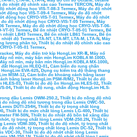
 LTA-MT, LTA-M, LTA-N
,
Máy đo chỉ số Octane, cetane
bị đo nhiệt độ chính xác cao Termex TERCON
,
Máy đo
độ nhớt động học VIS-T-08-3 Termex
,
Máy đo độ nhớt
ớt động học VIS-T-09-4 Termex
,
Máy đo độ nhớt
ớt động học CRYO-VIS-T-01 Termex
,
Máy đo độ nhớt
 đo độ nhớt động học CRYO-VIS-T-05 Termex
,
Máy
06 Termex
,
Máy đo độ nhớt động học CRYO-VIS-T-06-
O-VT-01 Termex
,
Bể ổn nhiệt CRYO-T-05-01 Termex
,
Bể
n nhiệt LB43 Termex
,
Bể ổn nhiệt LB61 Termex
,
Bể ổn
o nhiệt độ Termex LTA-NT, LTA-MT, LTA-M, LTA-N
,
Máy
ng lượng phân tử
,
Thiết bị đo nhiệt độ chính xác cao
 CRYO-T-05-01 Termex
,
racker
,
Máy đo điện trở kíp HongLim XR-Ⅲ
,
Máy nổ
Máy nổ mìn, máy bắn mìn HongLim KOBLA M-100D,
Máy nổ mìn, máy bắn mìn HongLim KOBLA MX-1000
,
g đất HongLim HLEQ-01
,
Cảm biến đo rung chấn
ng HongLim EVA-625
,
Dụng cụ kiểm tra độ thẳng thang
ngLim MSM-12
,
Cảm biến đo khoảng cách bằng laser
 cách bằng laser HongLim PSM-R/M2
,
Thiết bị đo độ
im HLES-03
.
Thiết bị đo độ ồn HongLim HLES-02
,
Thiết
VS-04
,
Thiết bị đo độ rung, chấn động HongLim HLS-
 trong dầu Lemis OWM-250.2
,
Thiết bị đo nồng độ nhũ
bị đo nồng độ nhũ tương trong dầu Lemis OWC-50
.
g Lemis DUTI-254H
,
Thiết bị đo tỷ trọng chất lỏng
00
,
Thiết bị đo mức chất lỏng Lemis LG-400
,
Thiết bị
wmeter FM-50N
,
Thiết bị đo nhiệt độ bồn bể xăng dầu
 nhớt, tỷ trọng chất lỏng Lemis VDM-250.2N
,
Thiết bị
ỏng Lemis VDM-300
,
Thiết bị đo độ nhớt, tỷ trọng chất
ị đo độ nhớt, tỷ trọng chất lỏng Lemis DC-52
,
Thiết bị
mis VDC-30
,
Thiết bị đo độ nhớt chất lỏng Lemis
Lemis VM-250.1N
,
Thiết bị đo độ nhớt chất lỏng Lemis