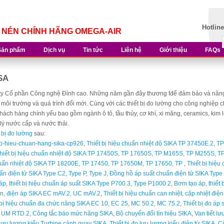
Hotlin
Í NÉN CHÍNH HÃNG OMEGA-AIR
Sản phẩm
Dịch vụ
Tin tức
Liên hệ
Giới thiệu
FAQs
SA
ty Cổ phần Công nghệ Đỉnh cao. Những năm gần đây thương fđể đảm bảo và nâng cao
 môi trường và quá trình đổi mới. Cùng với các thiết bị đo lường cho công nghiệp 
hách hàng chính yếu bao gồm ngành ô tô, tầu thủy, cơ khí, xi măng, ceramics, kim
 lý nước cấp và nước thải.
t bị đo lường
sau:
bi-do-hieu-chuan-hang-sika-cp926
,
Thiết bị hiệu chuẩn nhiệt độ SIKA TP 37450E.2, T
hiết bị hiệu chuẩn nhiệt độ SIKA TP 17450S, TP 17650S, TP M165S, TP M255S, T
chuẩn nhiệt độ SIKA TP 18200E, TP 17450, TP 17650M, TP 17650, TP
,
Thiết bị hiệ
n điện tử SIKA Type C2, Type P, Type J
,
Đồng hồ áp suất chuẩn điện tử SIKA Type 
p, thiết bị hiệu chuẩn áp suất SIKA Type P700.3, Type P1000.2
,
Bơm tạo áp, thiết
iện, điện áp SIKA EC mAV.2, UC mAV.2
,
Thiết bị hiệu chuẩn can nhiệt, cặp nhiệt điệ
 bị hiệu chuẩn đa chức năng SIKA EC 10, EC 25, MC 50.2, MC 75.2
,
Thiết bị đo áp
, UM RTD.2
,
Công tắc báo mức hãng SIKA
,
Bộ chuyển đổi tín hiệu SIKA
,
Van tiết l
 lưu lượng kiểu Turbine cánh quay SIKA
,
Thiết bị đo lưu lượng kiểu điện từ SIKA
,
Cô