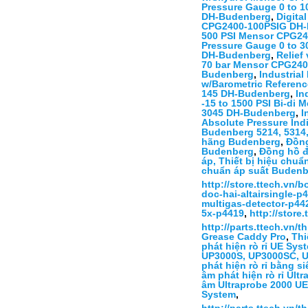
Pressure Gauge 0 to
DH-Budenberg
,
Digita
CPG2400-100PSIG DH
500 PSI Mensor CPG2
Pressure Gauge 0 to 
DH-Budenberg
,
Relief
70 bar Mensor CPG24
Budenberg
,
Industria
w/Barometric Referen
145 DH-Budenberg
,
In
-15 to 1500 PSI Bi-d
3045 DH-Budenberg
,
I
Absolute Pressure In
Budenberg 5214, 5314
hãng Budenberg
,
Đồng
Budenberg
,
Đồng hồ đ
áp, Thiết bị hiệu chu
chuẩn áp suất Buden
http://store.ttech.vn/
doc-hai-altairsingle-p
multigas-detector-p44
5x-p4419
,
http://stor
http://parts.ttech.vn/
Grease Caddy Pro
,
Thi
phát hiện rò rỉ UE S
UP3000S, UP3000SC, 
phát hiện rò rỉ bằng 
âm phát hiện rò rỉ Ult
âm Ultraprobe 2000 U
System
,