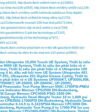
nxing-p44419
,
http://parts.ttech.vn/kinh-hien-vi-p134852
,
-crocus-5mp-mcx100-p3935
,
http://store.ttech.vn/vitiny-um08-csz1236-
tp://store.ttech.vn/vitiny-um06-hdmiusb-autofocus-5mp-digital-
9361
,
http://store.ttech.vn/thiet-bi-hang-vitiny-cp21703
,
-cp151/farnsworth-munsell-100-hue-test-pd5273.html
,
khi-bw-gasalert-micro-clip-xt-mc2-xwhm-y-na-p7269
,
do-khi-gasalertmicro-5-pid-bw-technology-p12143
,
c-gasalertmicroclip-x3-bw-technology-p7472
,
tm-801-p12148
,
://parts.ttech.vn/may-phat-hien-ro-ri-khi-sf6-gascheck-6000-ion-
re.ttech.vn/may-do-dien-tro-be-mat-srm-110-pinion-p39841
,
êu âm Ultraprobe 15,000 Touch UE System
,
Thiết bị siêu
robe 9000 UE System
,
Thiết bị siêu âm phát hiện rò rỉ
stem
,
Thiết bị siêu âm phát hiện rò rỉ Ultraprobe 100
trạng ổ bi, dầu mỡ bôi trơn UE System Ultraprobe 401
UP-201, Ultraprobe 201 Digital Grease Caddy
,
Thiết bị
âm phát hiện rò rỉ UE Systems UP3000KT, UP3000LRM,
 UP2000KT, UP-2000S, UP-2000SC, UP-2000C
,
PSI Pneumatic Test Pump Mensor 550C-1700PSI-PNEU
sure Indicator Mensor CPG2500 DH-Budenberg
,
00 PSI Gauge Mensor CPC4000-PSIG-1500 DH-
nberg
,
Hydraulic Dead Weight Tester 10 to 1,600 psi
ensor CPB3800-17000PSI DH-Budenberg
,
Hydraulic Dead
ontroller 0-14.5 to 0-1015PSIA Mensor CPC3000 DH-
udenberg
,
Hydraulic Test Pump,0 to 17000 PSI for use
rometer Mensor CPG2400-BARO DH-Budenberg
,
Digital