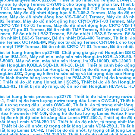
thiet-bi-hang-termex-cp22686
,
Thiết bị đo nhiệt độ Termex LTA-NT,
áy soi tự động Termex CRYON-1 cho trọng lượng phân tử
,
Thiết 
-T-01 Termex
,
Máy đo độ nhớt động học VIS-T-07 Termex
,
Máy đo 
Termex
,
Máy đo độ nhớt động học VIS-T-09-3 Termex
,
Máy đo độ nh
rmex
,
Máy đo độ nhớt động học VIS-T-06‑01 Termex
,
Máy đo độ nh
02 Termex
,
Máy đo độ nhớt động học CRYO-VIS-T-03 Termex
,
Máy
CRYO-VIS-T-05-01 Termex
,
Máy đo độ nhớt động học CRYO-VIS-T-
trọng VT-po-01 Termex
,
Bể ổn nhiệt TMP Termex
,
Bể ổn nhiệt CRY
ermex
,
Bể ổn nhiệt LB32 Termex
,
Bể ổn nhiệt LB32-S Termex
,
Bể ổ
 ổn nhiệt LB63-S Termex
,
Bể ổn nhiệt BSA-400 Termex
,
Thiết bị đ
tane Termex OCTANE-IM
,
Máy soi tự động Termex CRYON-1 cho trọ
n nhiệt TMP Termex
,
Bể ổn nhiệt CRYO-VT-01 Termex
,
Bể ổn nhiệt
thiet-bi-hang-honglim-cp22769
,
Chất phụ gia gây nổ HongLim GS C
gLim IBM-101
,
Máy nổ mìn, máy bắn mìn HongLim KOBLA XB-50
.
M-500D
,
Máy nổ mìn, máy bắn mìn HongLim XB-1000D, XB-1200D
,
mìn HongLim KOBLA SQB-10, XR-10, B-10
,
Thiết bị cảnh báo độn
ị đo và cảnh báo quá tải HongLim
,
Thiết bị đo độ rung, chấn độ
ongLim JZC
,
Dụng cụ kiểm tra sức căng và tải trọng dây cáp Ho
 đo kích thước bằng laser HongLim PSM-200
,
Thiết bị đo khoảng
F
,
Thiết bị đo độ rung HongLim HS6256
,
Thiết bị đo độ ồn HongL
HLES-01
,
Thiết bị đo độ rung, độ ồn nổ mìn HongLim HLVS-01, HL
thiet-bi-hang-lemis-process-cp22770
,
Thiết bị đo hàm lượng nước
.1
,
Thiết bị đo hàm lượng nước trong dầu Lemis OWC-51
,
Thiết 
nhũ tương trong dầu Lemis OWC-40
,
Thiết bị đo tỷ trọng chất lỏn
 bị đo tỷ trọng, đo mức chất lỏng Lemis LPG Smart System DLG-4
ortex Flowmeter FM-50F
,
Đồng hồ đo lưu lượng Lemis Vortex Flo
t bị đo nhiệt độ bồn bể xăng dầu Lemis PET-250.1
,
Thiết bị đo độ
chất lỏng Lemis VDM-250.1N
,
Thiết bị đo độ nhớt, tỷ trọng chất l
,
Thiết bị đo độ nhớt, tỷ trọng chất lỏng Lemis VDM-250.1
,
Thiết b
chất lỏng Lemis DC-42
,
Thiết bị đo độ nhớt, tỷ trọng chất lỏng Le
 nhớt chất lỏng Lemis VM-250.2N
,
Thiết bị đo độ nhớt chất lỏng 