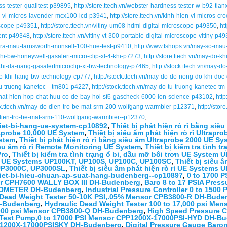
s-tester-qualitest-p39895
,
http://store.ttech.vn/webster-hardness-tester-w-b92-tia
ien-vi-micros-lavender-mcx100-lcd-p3941
,
http://store.ttech.vn/kinh-hien-vi-micros
oscope-p49351
,
http://store.ttech.vn/vitiny-um08-hdmi-digital-microscope-p49350
,
ht
ent-p49348
,
http://store.ttech.vn/vitiny-vt-300-portable-digital-microscope-vitiny-p4
m-tra-mau-farnsworth-munsell-100-hue-test-p9410
,
http://www.tshops.vn/may-so-mau
-khi-bw-honeywell-gasalert-micro-clip-xl-4-khi-p7273
,
http://store.ttech.vn/may-do-
o-khi-da-nang-gasalertmicroclip-xt-bw-technology-p7465
,
http://stock.ttech.vn/may-
bi-do-khi-hang-bw-technology-cp777
,
http://stock.ttech.vn/may-do-do-nong-do-khi-do
-tu-truong-kanetec---tm801-p4227
,
http://stock.ttech.vn/may-do-tu-truong-kanetec-
bi-phat-hien-hop-chat-huu-co-de-bay-hoi-sf6-gascheck-6000-ion-science-p43102
,
http
ock.ttech.vn/may-do-dien-tro-be-mat-srm-200-wolfgang-warmbier-p12371
,
http://sto
o-dien-tro-be-mat-srm-110-wolfgang-warmbier--p12370
,
thiet-bi-hang-ue-system-cp10892
,
Thiết bị phát hiện rò rỉ bằng si
raprobe 10,000 UE System
,
Thiết bị siêu âm phát hiện rò rỉ Ultrap
ystem
,
Thiết bị phát hiện rò rỉ bằng siêu âm Ultraprobe 2000 UE Sy
iêu âm rò rỉ Remote Monitoring UE System
,
Thiết bị kiểm tra tình 
Pro
,
Thiết bị kiểm tra tình trạng ổ bi, dầu mỡ bôi trơn UE System 
rỉ UE Systems UP100KT, UP100S, UP100C, UP100SC
,
Thiết bị siêu 
UP3000C, UP3000SL
,
Thiết bị siêu âm phát hiện rò rỉ UE Systems
/thiet-bi-hieu-chuan-ap-suat-hang-budenberg--cp10897
,
0 to 1700 
r CPH7600 WALLY BOX III DH-Budenberg
,
Baro 8 to 17 PSIA Pres
OMETER DH-Budenberg
,
Industrial Pressure Controller 0 to 15
 Dead Weight Tester 50-10K PSI,.05% Mensor CPB3800-R DH-Bude
-Budenberg
,
Hydraulic Dead Weight Tester 100 to 17,000 psi M
4,000 psi Mensor CPB3800-Q DH-Budenberg
,
High Speed Pressure C
 Test Pump,0 to 17000 PSI Mensor CPP1200X-17000PSI-HYD DH-B
P1200X-17000PSISKY DH-Budenberg
,
Digital Pressure Gauge Ba