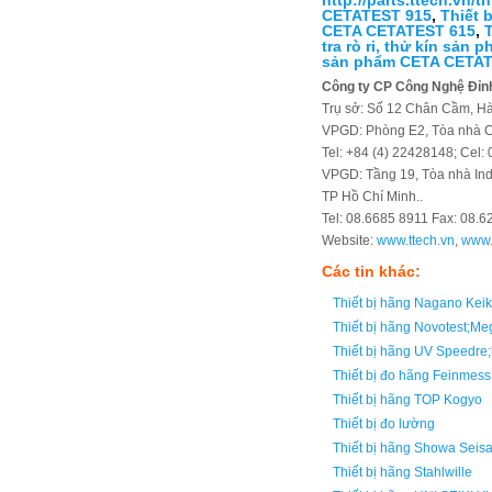
http://parts.ttech.vn/
CETATEST 915
,
Thiết 
CETA CETATEST 615
,
T
tra rò ri, thử kín sả
sản phẩm CETA CETA
Công ty CP Công Nghệ Đỉn
Trụ sở: Số 12 Chân Cầm, Hà
VPGD: Phòng E2, Tòa nhà C
Tel: +84 (4) 22428148; Cel
VPGD: Tầng 19, Tòa nhà Ind
TP Hồ Chí Minh..
Tel: 08.6685 8911 Fax: 08.6
Website:
www.ttech.vn
,
www.
Các tin khác:
Thiết bị hãng Nagano Ke
Thiết bị hãng Novotest;Me
Thiết bị hãng UV Speedr
Thiết bị đo hãng Feinmes
Thiết bị hãng TOP Kogyo
Thiết bị đo lường
Thiết bị hãng Showa Seis
Thiết bị hãng Stahlwille