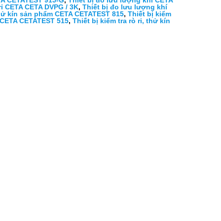
ETA CETATEST 915-G
,
Thiết bị đo lưu lượng khí CETA
ò rỉ CETA CETA DVPG / 3K
,
Thiết bị đo lưu lượng khí
, thử kín sản phẩm CETA CETATEST 815
,
Thiết bị kiểm
ẩm CETA CETATEST 515
,
Thiết bị kiểm tra rò ri, thử kín