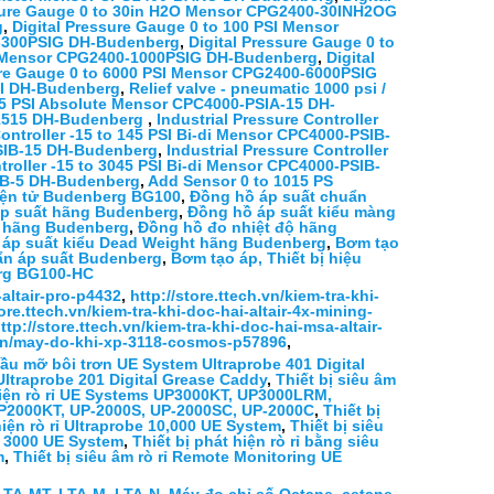
ssure Gauge 0 to 30in H2O Mensor CPG2400-30INH2OG
g
,
Digital Pressure Gauge 0 to 100 PSI Mensor
0-300PSIG DH-Budenberg
,
Digital Pressure Gauge 0 to
SI Mensor CPG2400-1000PSIG DH-Budenberg
,
Digital
ure Gauge 0 to 6000 PSI Mensor CPG2400-6000PSIG
PSI DH-Budenberg
,
Relief valve - pneumatic 1000 psi /
o15 PSI Absolute Mensor CPC4000-PSIA-15 DH-
A-1515 DH-Budenberg
,
Industrial Pressure Controller
Controller -15 to 145 PSI Bi-di Mensor CPC4000-PSIB-
-PSIB-15 DH-Budenberg
,
Industrial Pressure Controller
troller -15 to 3045 PSI Bi-di Mensor CPC4000-PSIB-
PSIB-5 DH-Budenberg
,
Add Sensor 0 to 1015 PS
iện tử Budenberg BG100
,
Đồng hồ áp suất chuẩn
p suất hãng Budenberg
,
Đồng hồ áp suất kiểu màng
 hãng Budenberg
,
Đồng hồ đo nhiệt độ hãng
n áp suất kiểu Dead Weight hãng Budenberg
,
Bơm tạo
uẩn áp suất Budenberg
,
Bơm tạo áp, Thiết bị hiệu
erg BG100-HC
-altair-pro-p4432
,
http://store.ttech.vn/kiem-tra-khi-
tore.ttech.vn/kiem-tra-khi-doc-hai-altair-4x-mining-
ttp://store.ttech.vn/kiem-tra-khi-doc-hai-msa-altair-
h.vn/may-do-khi-xp-3118-cosmos-p57896
,
, dầu mỡ bôi trơn UE System Ultraprobe 401 Digital
 Ultraprobe 201 Digital Grease Caddy
,
Thiết bị siêu âm
hiện rò rỉ UE Systems UP3000KT, UP3000LRM,
 UP2000KT, UP-2000S, UP-2000SC, UP-2000C
,
Thiết bị
hiện rò rỉ Ultraprobe 10,000 UE System
,
Thiết bị siêu
be 3000 UE System
,
Thiết bị phát hiện rò rỉ bằng siêu
m
,
Thiết bị siêu âm rò rỉ Remote Monitoring UE