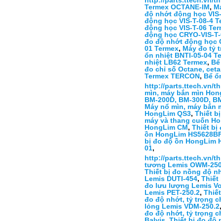
http://parts.ttech.vn/
Termex OCTANE-IM
,
M
độ nhớt động học VIS
động học VIS-T-08-4 
động học VIS-T-06 Te
động học CRYO-VIS-T-
đo độ nhớt động học 
01 Termex
,
Máy đo tỷ 
ổn nhiệt BNTI-05-04 T
nhiệt LB62 Termex
,
Bể
đo chỉ số Octane, ce
Termex TERCON
,
Bể ổ
http://parts.ttech.vn/
mìn, máy bắn mìn Hon
BM-200D, BM-300D, B
Máy nổ mìn, máy bắn 
HongLim QS3
,
Thiết b
máy và thang cuốn H
HongLim CM
,
Thiết bị
ồn HongLim HS5628B
bị đo độ ồn HongLim 
01
,
http://parts.ttech.vn/
tương Lemis OWM-250
Thiết bị đo nồng độ 
Lemis DUTI-454
,
Thiết
đo lưu lượng Lemis V
Lemis PET-250.2
,
Thiế
đo độ nhớt, tỷ trọng 
lỏng Lemis VDM-250.2
đo độ nhớt, tỷ trọng 
Balvis
,
Thiết bị đo độ