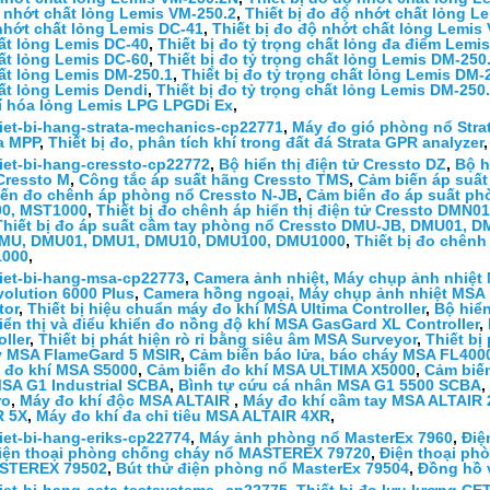
ộ nhớt chất lỏng Lemis VM-250.2
,
Thiết bị đo độ nhớt chất lỏng L
 nhớt chất lỏng Lemis DC-41
,
Thiết bị đo độ nhớt chất lỏng Lemis
hất lỏng Lemis DC-40
,
Thiết bị đo tỷ trọng chất lỏng đa điểm Lem
hất lỏng Lemis DC-60
,
Thiết bị đo tỷ trọng chất lỏng Lemis DM-250
hất lỏng Lemis DM-250.1
,
Thiết bị đo tỷ trọng chất lỏng Lemis DM-
hất lỏng Lemis Dendi
,
Thiết bị đo tỷ trọng chất lỏng Lemis DM-250
khí hóa lỏng Lemis LPG LPGDi Ex
,
thiet-bi-hang-strata-mechanics-cp22771
,
Máy đo gió phòng nổ Stra
a MPP
,
Thiết bị đo, phân tích khí trong đất đá Strata GPR analyzer
thiet-bi-hang-cressto-cp22772
,
Bộ hiển thị điện tử Cressto DZ
,
Bộ h
Cressto M
,
Công tắc áp suất hãng Cressto TMS
,
Cảm biến áp suất 
ến đo chênh áp phòng nổ Cressto N-JB
,
Cảm biến đo áp suất ph
00, MST1000
,
Thiết bị đo chênh áp hiển thị điện tử Cressto DMN
Thiết bị đo áp suất cầm tay phòng nổ Cressto DMU-JB, DMU01,
DMU, DMU01, DMU1, DMU10, DMU100, DMU1000
,
Thiết bị đo chên
1000
,
thiet-bi-hang-msa-cp22773
,
Camera ảnh nhiệt, Máy chụp ảnh nhiệt
olution 6000 Plus
,
Camera hồng ngoại, Máy chụp ảnh nhiệt MSA
tor
,
Thiết bị hiệu chuẩn máy đo khí MSA Ultima Controller
,
Bộ hiể
iển thị và điểu khiển đo nồng độ khí MSA GasGard XL Controller
,
ller
,
Thiết bị phát hiện rò rỉ bằng siêu âm MSA Surveyor
,
Thiết bị
áy MSA FlameGard 5 MSIR
,
Cảm biến báo lửa, báo cháy MSA FL400
 đo khí MSA S5000
,
Cảm biến đo khí MSA ULTIMA X5000
,
Cảm biến
SA G1 Industrial SCBA
,
Bình tự cứu cá nhân MSA G1 5500 SCBA
,
ro
,
Máy đo khí độc MSA ALTAIR
,
Máy đo khí cầm tay MSA ALTAIR 
R 5X
,
Máy đo khí đa chỉ tiêu MSA ALTAIR 4XR
,
hiet-bi-hang-eriks-cp22774
,
Máy ảnh phòng nổ MasterEx 7960
,
Điệ
iện thoại phòng chống cháy nổ MASTEREX 79720
,
Điện thoại p
ASTEREX 79502
,
Bút thử điện phòng nổ MasterEx 79504
,
Đồng hồ 