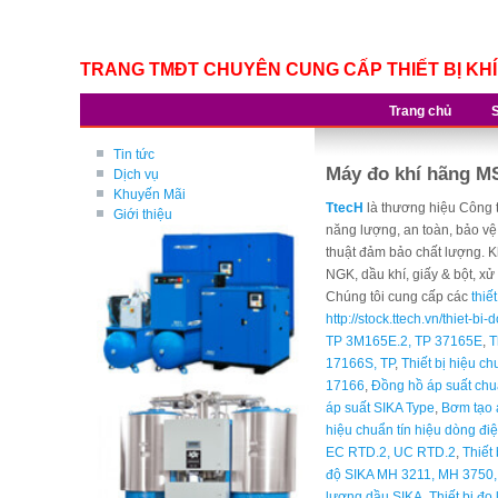
TRANG TMĐT CHUYÊN CUNG CẤP THIẾT BỊ KH
Trang chủ
Tin tức
Máy đo khí hãng M
Dịch vụ
Khuyến Mãi
TtecH
là thương hiệu Công 
Giới thiệu
năng lượng, an toàn, bảo vệ
thuật đảm bảo chất lượng. K
NGK, dầu khí, giấy & bột, xử
Chúng tôi cung cấp các
thiế
http://stock.ttech.vn/thiet-
TP 3M165E.2, TP 37165E
,
T
17166S, TP
,
Thiết bị hiệu 
17166
,
Đồng hồ áp suất chuẩ
áp suất SIKA Type
,
Bơm tạo á
hiệu chuẩn tín hiệu dòng đ
EC RTD.2, UC RTD.2
,
Thiết
độ SIKA MH 3211, MH 3750
lượng dầu SIKA
,
Thiết bị đo