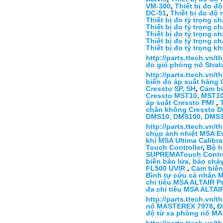
VM-300
,
Thiết bị đo đ
DC-51
,
Thiết bị đo độ
Thiết bị đo tỷ trọng c
Thiết bị đo tỷ trọng c
Thiết bị đo tỷ trọng c
Thiết bị đo tỷ trọng c
Thiết bị đo tỷ trọng 
http://parts.ttech.vn/
đo gió phòng nổ Strat
http://parts.ttech.vn/
biến đo áp suất hãng 
Cressto SP, SH
,
Cảm bi
Cressto MST10, MST1
áp suất Cressto PMI
,
chân không Cressto 
DMS10, DMS100, DMS
http://parts.ttech.vn/
chụp ảnh nhiệt MSA Ev
khí MSA Ultima Calibra
Touch Controller
,
Bộ h
SUPREMATouch Contro
biến báo lửa, báo ch
FL500 UVIR
,
Cảm biến
Bình tự cứu cá nhân M
chỉ tiêu MSA ALTAIR P
đa chỉ tiêu MSA ALTAI
http://parts.ttech.vn/t
nổ MASTEREX 7978
,
Đ
độ từ xa phòng nổ M