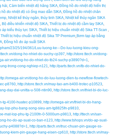
g hải
,
Cảm biến nhiệt độ hãng SIKA
,
Đồng hồ đo nhiệt độ hiển thị
 hồ đo nhiệt độ có ống mao dẫn SIKA
,
Đồng hồ đo nhiệt chân
Temp
,
Nhiệt kế thủy ngân, thủy tinh SIKA
,
Nhiệt kế thủy ngân SIKA
,
Bộ điều khiển nhiệt độ SIKA
,
Thiết bị đo nhiệt độ cầm tay SIKA
,
 áp kiểu thủy lực SIKA
,
Thiết bị hiệu chuẩn nhiệt độ Sika TT-Scan
,
,
Thiết bị hiệu chuẩn nhiệt độ Sika TP Premium
¸
Bơm tạp áp bằng
KA
,
Đồng hồ đo áp suất SIKA
an-pham/23/25/194/361/Luu-luong-ke---Do-luu-luong-kieu-ong-
re.ttech.vn/dong-ho-nhiet-do-suchy-cp397
,
http://store.ttech.vn/dong-
ega-air.vn/dong-ho-do-nhiet-do-tb24-suchy-p3890?d=1
,
-dung-trong-cong-nghiep-n121
,
http://parts.ttech.vn/tb-do-nhiet-do-
ttp://omega-air.vn/dong-ho-do-luu-luong-dien-tu-newflow-flowtech-
otec-p8760
,
http://store.ttech.vn/may-tao-am-b400-trotec-p10523
,
-cang-day-dai-unitta-u-508-ntin90
,
http://store.ttech.vn/thiet-bi-do-luc-
-am-tg-4100-huatec-p10899
,
http://omega-air.vn/thiet-bi-do-hang-
o-day-lop-phu-bang-song-sieu-am-tg8825fn-p9810
,
ay-be-mat-lop-phu-tg-2100fn-0-5000um-p9813
,
http://ttech.vn/san-
-dong-ho-do-ap-suat-co-ban-n123
,
http://www.tshops.vn/do-ap-suat-
-suchy-p4088?d=1
,
http://parts.ttech.vn/truc-chuan-pin-gauge-ss-
n/duong-kiem-pin-gauge-hang-eisen-cp610
,
http://store.ttech.vn/may-