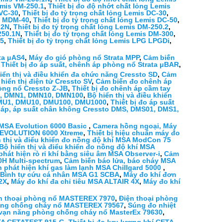
emis VM-250.1
,
Thiết bị đo độ nhớt chất lỏng Lemis
 VC-30
,
Thiết bị đo tỷ trọng chất lỏng Lemis DC-30
,
is MDM-40
,
Thiết bị đo tỷ trọng chất lỏng Lemis DC-50
,
.2N
,
Thiết bị đo tỷ trọng chất lỏng Lemis DM-250.2
,
250.1N
,
Thiết bị đo tỷ trọng chất lỏng Lemis DM-300
,
.5
,
Thiết bị đo tỷ trọng chất lỏng Lemis LPG LPGDi
,
ta μAS4
,
Máy đo gió phòng nổ Strata MPP
,
Cảm biến
,
Thiết bị đo áp suất, chênh áp phòng nổ Strata μBAR
,
iển thị và điều khiển đa chức năng Cressto SD
,
Cảm
hiển thị điện tử Cressto SV
,
Cảm biến đo chênh áp
òng nổ Cressto Z-JB
,
Thiết bị đo chênh áp cầm tay
01, DMN1, DMN10, DMN100
,
Bộ hiển thị và điều khiển
 DMU1, DMU10, DMU100, DMU1000
,
Thiết bị đo áp suất
h áp, áp suất chân không Cressto DMS, DMS01, DMS1,
 MSA Evolution 6000 Basic
,
Camera hồng ngoại, Máy
 EVOLUTION 6000 Xtreme
,
Thiết bị hiệu chuẩn máy đo
n thị và điểu khiển đo nồng độ khí MSA ModCon 75
Bộ hiển thị và điểu khiển đo nồng độ khí MSA
 phát hiện rò rỉ khí bằng siêu âm MSA Observer-i
,
Cảm
0H Multi-spectrum
,
Cảm biến báo lửa, báo cháy MSA
 phát hiện khí gas làm lạnh MSA Chillgard 5000
,
Bình tự cứu cá nhân MSA G1 SCBA
,
Máy đo khí đơn
2X
,
Máy đo khí đa chỉ tiêu MSA ALTAIR 4X
,
Máy đo khí
n thoại phòng nổ MASTEREX 7970
,
Điện thoại phòng
hòng chống cháy nổ MASTEREX 79567
,
Súng đo nhiệt
vạn năng phòng chống cháy nổ MasterEx 79630
,