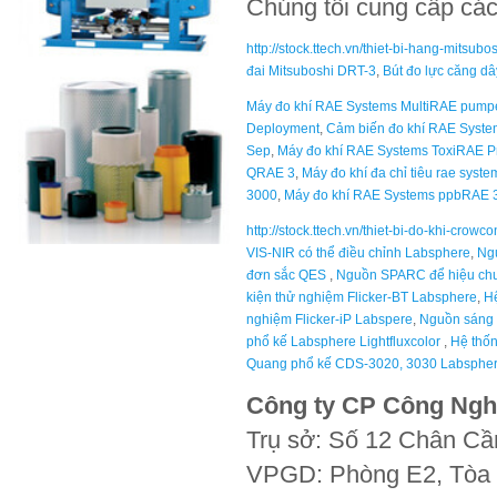
Chúng tôi cung cấp cá
http://stock.ttech.vn/thiet-bi-hang-mitsub
đai Mitsuboshi DRT-3
,
Bút đo lực căng dâ
Máy đo khí RAE Systems MultiRAE pum
Deployment
,
Cảm biến đo khí RAE Syst
Sep
,
Máy đo khí RAE Systems ToxiRAE P
QRAE 3
,
Máy đo khí đa chỉ tiêu rae syste
3000
,
Máy đo khí RAE Systems ppbRAE 
http://stock.ttech.vn/thiet-bi-do-khi-crow
VIS-NIR có thể điều chỉnh Labsphere
,
Ngu
đơn sắc QES
,
Nguồn SPARC để hiệu chu
kiện thử nghiệm Flicker-BT Labsphere
,
Hệ
nghiệm Flicker-iP Labspere
,
Nguồn sáng 
phổ kế Labsphere Lightfluxcolor
,
Hệ thốn
Quang phổ kế CDS-3020, 3030 Labsphe
Công ty CP Công Ngh
Trụ sở: Số 12 Chân Cầ
VPGD: Phòng E2, Tòa 