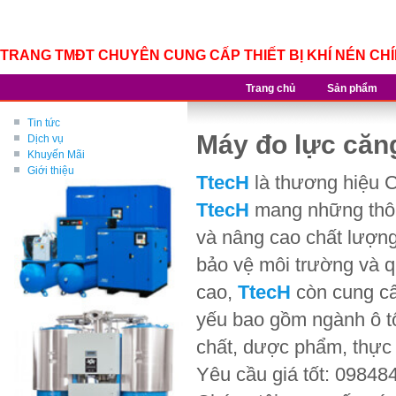
TRANG TMĐT CHUYÊN CUNG CẤP THIẾT BỊ KHÍ NÉN CH
Trang chủ
Sản phẩm
Tin tức
Máy đo lực căn
Dịch vụ
Khuyến Mãi
Giới thiệu
TtecH
là thương hiệu 
TtecH
mang những thông
và nâng cao chất lượng,
bảo vệ môi trường và q
cao,
TtecH
còn cung cấ
yếu bao gồm ngành ô tô,
chất, dược phẩm, thực 
Yêu cầu giá tốt: 09848