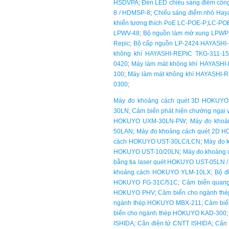
HSDVPA
;
Đèn LED chiếu sáng điểm côn
8 / HDMSP-8
;
Chiếu sáng điểm nhỏ Hay
khiển tương thích PoE LC-POE-P;LC-PO
LPWV-48
;
Bộ nguồn làm mờ xung LPWP
Repic
;
Bộ cấp nguồn LP-2424 HAYASHI
không khí HAYASHI-REPIC TKG-311-1
0420
;
Máy làm mát không khí HAYASHI
100
;
Máy làm mát không khí HAYASHI
0300
;
Máy đo khoảng cách quét 3D HOKUYO
30LN
;
Cảm biến phát hiện chướng ngạ
HOKUYO UXM-30LN-PW
;
Máy đo khoả
50LAN
;
Máy đo khoảng cách quét 2D
cách HOKUYO UST-30LC/LCN
;
Máy đo 
HOKUYO UST-10/20LN
;
Máy đo khoảng 
bằng tia laser quét HOKUYO UST-05LN 
khoảng cách HOKUYO YLM-10LX
;
Bộ đ
HOKUYO FG-31C/51C
;
Cảm biến qua
HOKUYO PHV
;
Cảm biến cho ngành t
ngành thép HOKUYO MBX-211
;
Cảm biế
biến cho ngành thép HOKUYO KAD-300
ISHIDA
;
Cân điện tử CNTT ISHIDA
;
Cân 