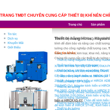
TRANG TMĐT CHUYÊN CUNG CẤP THIẾT BỊ KHÍ NÉN CH
Trang chủ
Sản phẩm
Tin tức
Thiết bị hãng Hirox; Hayash
Dịch vụ
TtecH
là thương hiệu Công ty Cổ phần 
Khuyến Mãi
trình để đảm bảo và nâng cao chất lượng, 
Giới thiệu
lường cho công nghiệp chất lượng cao,
T
Các tin khác:
măng, ceramics, kim loại, khai mỏ, năng 
Chúng tôi cung cấp các thiết bị đo lường 
Thiết bị hãng Nagano Keiki;hãng Huk
Thiết bị hãng Novotest;Megger
Xi lanh khí nén lực đẩy cao HIROTAK
Thiết bị hãng UV Speedre;hãng EIGH
HARA DOKI ALM1955; ALM2555
;
Thước
02
;
Tay nâng kính hiển vi HIROX ST-
Thiết bị đo hãng Feinmess Steinmeyer
2016R
;
Adapter kính hiển vi HIROX A
Thiết bị hãng TOP Kogyo
2016HID (2x)
;
Adapter kính hiển vi HIRO
Thiết bị đo lường
RH-2000
;
Chân đế kính hiển vi HIROX S
Thiết bị hãng Showa Seisakusho;Tokyo
SH-5000M (100.000x)
;
Kính hiển vi kỹ 
Thiết bị hãng Stahlwille
hiển vi HIROX AS-XY
;
Chân đế kính hiển
Thiết bị hãng UNI SEIKI;YUKIWA;SAN-
đế kính hiển vi HIROX ST-HE
;
Kính hiển 
Thiết bị đo lường