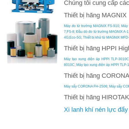
Chúng tôi cung cấp các 
Thiết bị hãng MAGNIX
Máy đo từ trường MAGNIX FS-910
;
Máy 
7;FS-8
;
Đầu dò đo từ trường MAGNIX A-1
4G;Eco-5G
;
Thiết bị khử từ MAGNIX MFD
Thiết bị hãng HPPI Hig
Máy tạo xung điện áp HPPI TLP-3010
8010C
;
Máy tạo xung điện áp HPPI TLP
Thiết bị hãng CORON
Máy sấy CORONA FH-2506
;
Máy sấy CO
Thiết bị hãng HIROTA
Xi lanh khí nén lực