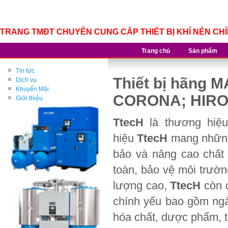
TRANG TMĐT CHUYÊN CUNG CẤP THIẾT BỊ KHÍ NÉN CH
Trang chủ
Sản phẩm
Tin tức
Thiết bị hãng 
Dịch vụ
Khuyến Mãi
CORONA; HIR
Giới thiệu
TtecH
là thương hi
hiệu
TtecH
mang những 
bảo và nâng cao chất l
toàn, bảo vệ môi trườn
lượng cao,
TtecH
còn c
chính yếu bao gồm ngàn
hóa chất, dược phẩm, t