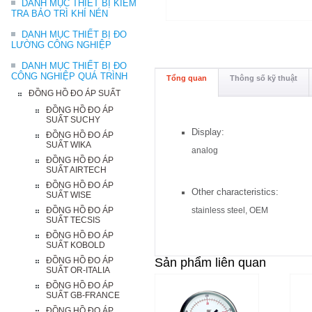
DANH MỤC THIẾT BỊ KIỂM
TRA BẢO TRÌ KHÍ NÉN
DANH MỤC THIẾT BỊ ĐO
LƯỜNG CÔNG NGHIỆP
DANH MỤC THIẾT BỊ ĐO
CÔNG NGHIỆP QUÁ TRÌNH
Tổng quan
Thông số kỹ thuật
ĐỒNG HỒ ĐO ÁP SUẤT
ĐỒNG HỒ ĐO ÁP
SUẤT SUCHY
Display:
ĐỒNG HỒ ĐO ÁP
SUẤT WIKA
analog
ĐỒNG HỒ ĐO ÁP
SUẤT AIRTECH
ĐỒNG HỒ ĐO ÁP
Other characteristics:
SUẤT WISE
ĐỒNG HỒ ĐO ÁP
stainless steel, OEM
SUẤT TECSIS
ĐỒNG HỒ ĐO ÁP
SUẤT KOBOLD
ĐỒNG HỒ ĐO ÁP
Sản phẩm liên quan
SUẤT OR-ITALIA
ĐỒNG HỒ ĐO ÁP
SUẤT GB-FRANCE
ĐỒNG HỒ ĐO ÁP