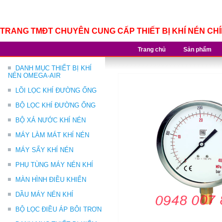
TRANG TMĐT CHUYÊN CUNG CẤP THIẾT BỊ KHÍ NÉN CH
Trang chủ
Sản phẩm
DANH MỤC THIẾT BỊ KHÍ
NÉN OMEGA-AIR
LÕI LỌC KHÍ ĐƯỜNG ỐNG
BỘ LỌC KHÍ ĐƯỜNG ỐNG
BỘ XẢ NƯỚC KHÍ NÉN
MÁY LÀM MÁT KHÍ NÉN
MÁY SẤY KHÍ NÉN
PHỤ TÙNG MÁY NÉN KHÍ
MÀN HÌNH ĐIỀU KHIỂN
DẦU MÁY NÉN KHÍ
BỘ LỌC ĐIỀU ÁP BÔI TRƠN