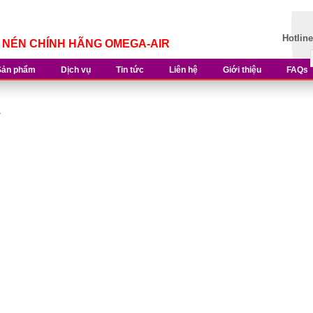
Hotlin
Í NÉN CHÍNH HÃNG OMEGA-AIR
Sản phẩm
Dịch vụ
Tin tức
Liên hệ
Giới thiệu
FAQs
A