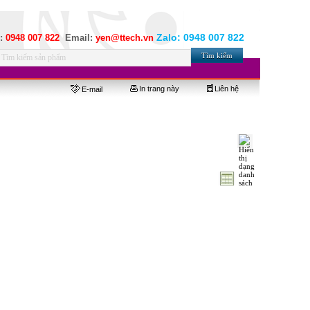
Zalo:
0948 007 822
e:
0948 007 822
Email:
yen@ttech.vn
In trang này
Liên hệ
E-mail