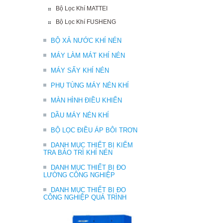
Bộ Lọc Khí MATTEI
Bộ Lọc Khí FUSHENG
BỘ XẢ NƯỚC KHÍ NÉN
MÁY LÀM MÁT KHÍ NÉN
MÁY SẤY KHÍ NÉN
PHỤ TÙNG MÁY NÉN KHÍ
MÀN HÌNH ĐIỀU KHIỂN
DẦU MÁY NÉN KHÍ
BỘ LỌC ĐIỀU ÁP BÔI TRƠN
DANH MỤC THIẾT BỊ KIỂM
TRA BẢO TRÌ KHÍ NÉN
DANH MỤC THIẾT BỊ ĐO
LƯỜNG CÔNG NGHIỆP
DANH MỤC THIẾT BỊ ĐO
CÔNG NGHIỆP QUÁ TRÌNH