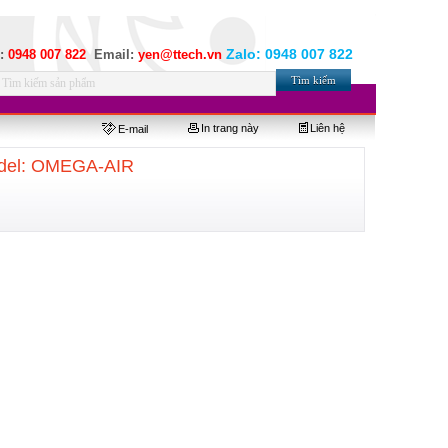
Zalo:
0948 007 822
e:
0948 007 822
Email:
yen@ttech.vn
In trang này
Liên hệ
E-mail
odel: OMEGA-AIR