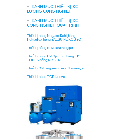
DANH MỤC THIẾT BỊ ĐO
LƯỜNG CÔNG NGHIỆP
DANH MỤC THIẾT BỊ ĐO
CÔNG NGHIỆP QUÁ TRÌNH
Thiết bị hãng Nagano Keiki;hãng
Hukseflux;hãng YAESU KEIKOGYO
Thiết bị hãng Novotest;Megger
Thiết bị hãng UV Speedre;hãng EIGHT
TOOLS;hãng NIKKEN
Thiết bị đo hãng Feinmess Steinmeyer
Thiết bị hãng TOP Kogyo