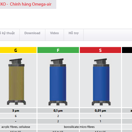
 kỹ thuật
Download
Video
Hỗ trợ