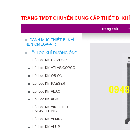
TRANG TMĐT CHUYÊN CUNG CẤP THIẾT BỊ KH
Trang chủ
DANH MỤC THIẾT BỊ KHÍ
NÉN OMEGA-AIR
LÕI LỌC KHÍ ĐƯỜNG ỐNG
Lõi Lọc Khí COMPAIR
Lõi Lọc Khí ATLAS COPCO
Lõi Lọc Khí ORION
Lõi Lọc Khí KAESER
Lõi Lọc Khí ABAC
Lõi Lọc Khí AGRE
Lõi Lọc Khí AIRFILTER
ENGINEERING
Lõi Lọc Khí ALMIG
Lõi Lọc Khí ALUP