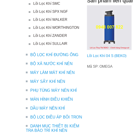
Sản phẩm liên qua
Lõi Lọc Khí SMC
Lõi Lọc Khí SPX NGF
Lõi Lọc Khí WALKER
Lõi Lọc Khí WORTHINGTON
Lõi Lọc Khí ZANDER
Lõi Lọc Khí SULLAIR
BỘ LỌC KHÍ ĐƯỜNG ỐNG
Lõi Lọc Khí 04 S (BEKO)
BỘ XẢ NƯỚC KHÍ NÉN
Mã SP: OMEGA
MÁY LÀM MÁT KHÍ NÉN
MÁY SẤY KHÍ NÉN
PHỤ TÙNG MÁY NÉN KHÍ
MÀN HÌNH ĐIỀU KHIỂN
DẦU MÁY NÉN KHÍ
BỘ LỌC ĐIỀU ÁP BÔI TRƠN
DANH MỤC THIẾT BỊ KIỂM
TRA BẢO TRÌ KHÍ NÉN