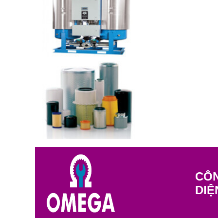
CÔN
DIỆ