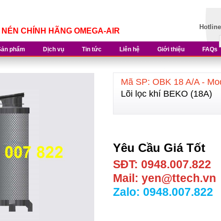
Hotlin
Í NÉN CHÍNH HÃNG OMEGA-AIR
Sản phẩm
Dịch vụ
Tin tức
Liên hệ
Giới thiệu
FAQs
Mã SP: OBK 18 A/A - M
Lõi lọc khí BEKO (18A)
Yêu Cầu Giá Tốt
SĐT: 0948.007.822
Mail: yen@ttech.vn
Zalo: 0948.007.822