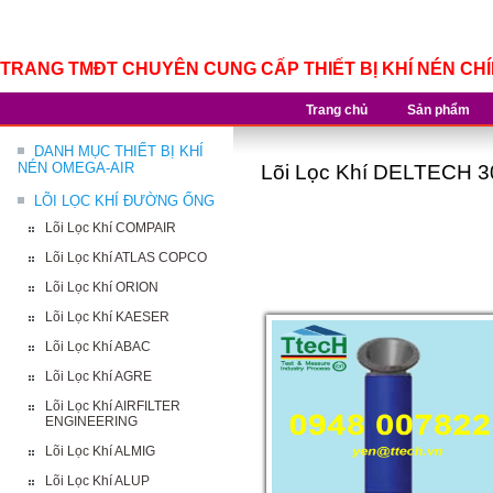
TRANG TMĐT CHUYÊN CUNG CẤP THIẾT BỊ KHÍ NÉN CH
Trang chủ
Sản phẩm
DANH MỤC THIẾT BỊ KHÍ
NÉN OMEGA-AIR
Lõi Lọc Khí DELTECH 3
LÕI LỌC KHÍ ĐƯỜNG ỐNG
Lõi Lọc Khí COMPAIR
Lõi Lọc Khí ATLAS COPCO
Lõi Lọc Khí ORION
Lõi Lọc Khí KAESER
Lõi Lọc Khí ABAC
Lõi Lọc Khí AGRE
Lõi Lọc Khí AIRFILTER
ENGINEERING
Lõi Lọc Khí ALMIG
Lõi Lọc Khí ALUP