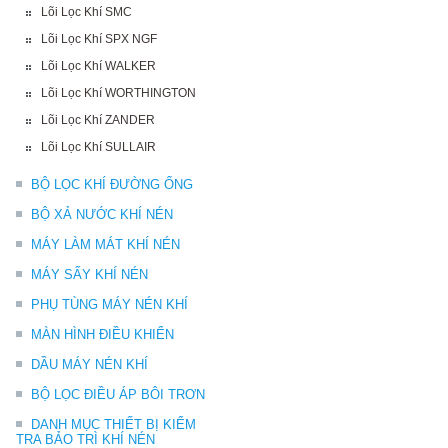
Lõi Lọc Khí SMC
Lõi Lọc Khí SPX NGF
Lõi Lọc Khí WALKER
Lõi Lọc Khí WORTHINGTON
Lõi Lọc Khí ZANDER
Lõi Lọc Khí SULLAIR
BỘ LỌC KHÍ ĐƯỜNG ỐNG
BỘ XẢ NƯỚC KHÍ NÉN
MÁY LÀM MÁT KHÍ NÉN
MÁY SẤY KHÍ NÉN
PHỤ TÙNG MÁY NÉN KHÍ
MÀN HÌNH ĐIỀU KHIỂN
DẦU MÁY NÉN KHÍ
BỘ LỌC ĐIỀU ÁP BÔI TRƠN
DANH MỤC THIẾT BỊ KIỂM
TRA BẢO TRÌ KHÍ NÉN