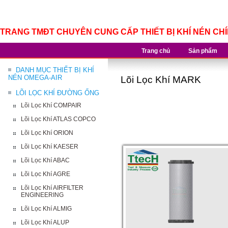
TRANG TMĐT CHUYÊN CUNG CẤP THIẾT BỊ KHÍ NÉN CH
Trang chủ
Sản phẩm
DANH MỤC THIẾT BỊ KHÍ
NÉN OMEGA-AIR
Lõi Lọc Khí MARK
LÕI LỌC KHÍ ĐƯỜNG ỐNG
Lõi Lọc Khí COMPAIR
Lõi Lọc Khí ATLAS COPCO
Lõi Lọc Khí ORION
Lõi Lọc Khí KAESER
Lõi Lọc Khí ABAC
Lõi Lọc Khí AGRE
Lõi Lọc Khí AIRFILTER
ENGINEERING
Lõi Lọc Khí ALMIG
Lõi Lọc Khí ALUP