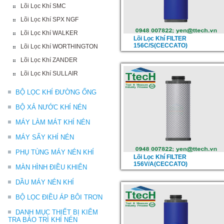
Lõi Lọc Khí SMC
Lõi Lọc Khí SPX NGF
Lõi Lọc Khí WALKER
Lõi Lọc Khí FILTER
156C/S(CECCATO)
Lõi Lọc Khí WORTHINGTON
Lõi Lọc Khí ZANDER
Lõi Lọc Khí SULLAIR
BỘ LỌC KHÍ ĐƯỜNG ỐNG
BỘ XẢ NƯỚC KHÍ NÉN
MÁY LÀM MÁT KHÍ NÉN
MÁY SẤY KHÍ NÉN
PHỤ TÙNG MÁY NÉN KHÍ
Lõi Lọc Khí FILTER
156V/A(CECCATO)
MÀN HÌNH ĐIỀU KHIỂN
DẦU MÁY NÉN KHÍ
BỘ LỌC ĐIỀU ÁP BÔI TRƠN
DANH MỤC THIẾT BỊ KIỂM
TRA BẢO TRÌ KHÍ NÉN