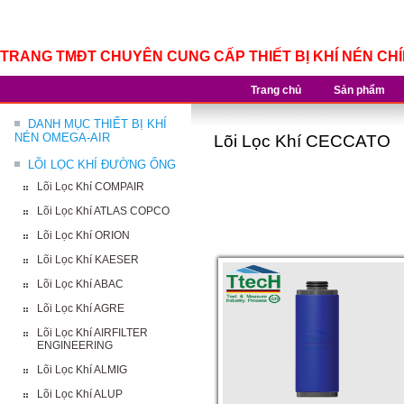
TRANG TMĐT CHUYÊN CUNG CẤP THIẾT BỊ KHÍ NÉN CH
Trang chủ
Sản phẩm
DANH MỤC THIẾT BỊ KHÍ
NÉN OMEGA-AIR
Lõi Lọc Khí CECCATO
LÕI LỌC KHÍ ĐƯỜNG ỐNG
Lõi Lọc Khí COMPAIR
Lõi Lọc Khí ATLAS COPCO
Lõi Lọc Khí ORION
Lõi Lọc Khí KAESER
Lõi Lọc Khí ABAC
Lõi Lọc Khí AGRE
Lõi Lọc Khí AIRFILTER
ENGINEERING
Lõi Lọc Khí ALMIG
Lõi Lọc Khí ALUP