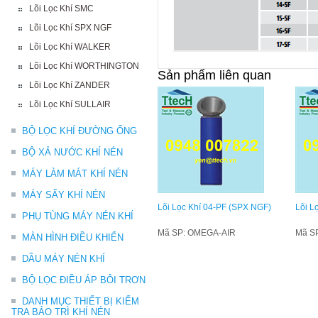
Lõi Lọc Khí SMC
Lõi Lọc Khí SPX NGF
Lõi Lọc Khí WALKER
Lõi Lọc Khí WORTHINGTON
Sản phẩm liên quan
Lõi Lọc Khí ZANDER
Lõi Lọc Khí SULLAIR
BỘ LỌC KHÍ ĐƯỜNG ỐNG
BỘ XẢ NƯỚC KHÍ NÉN
MÁY LÀM MÁT KHÍ NÉN
MÁY SẤY KHÍ NÉN
Lõi Lọc Khí 04-PF (SPX NGF)
Lõi L
PHỤ TÙNG MÁY NÉN KHÍ
Mã SP: OMEGA-AIR
Mã S
MÀN HÌNH ĐIỀU KHIỂN
DẦU MÁY NÉN KHÍ
BỘ LỌC ĐIỀU ÁP BÔI TRƠN
DANH MỤC THIẾT BỊ KIỂM
TRA BẢO TRÌ KHÍ NÉN