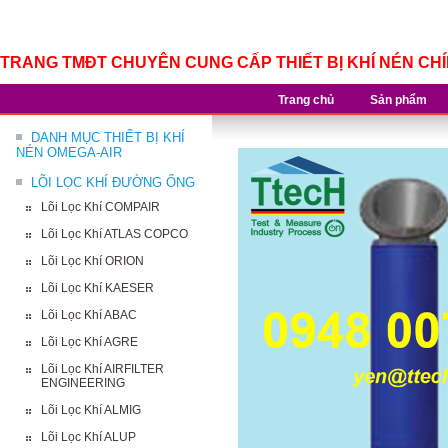
TRANG TMĐT CHUYÊN CUNG CẤP THIẾT BỊ KHÍ NÉN CH
Trang chủ
Sản phẩm
DANH MỤC THIẾT BỊ KHÍ
NÉN OMEGA-AIR
LÕI LỌC KHÍ ĐƯỜNG ỐNG
Lõi Lọc Khí COMPAIR
Lõi Lọc Khí ATLAS COPCO
Lõi Lọc Khí ORION
Lõi Lọc Khí KAESER
Lõi Lọc Khí ABAC
Lõi Lọc Khí AGRE
Lõi Lọc Khí AIRFILTER
ENGINEERING
Lõi Lọc Khí ALMIG
Lõi Lọc Khí ALUP