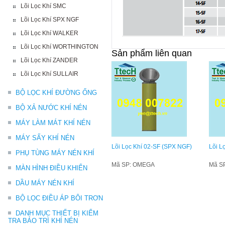
Lõi Lọc Khí SMC
Lõi Lọc Khí SPX NGF
Lõi Lọc Khí WALKER
Lõi Lọc Khí WORTHINGTON
Sản phẩm liên quan
Lõi Lọc Khí ZANDER
Lõi Lọc Khí SULLAIR
BỘ LỌC KHÍ ĐƯỜNG ỐNG
BỘ XẢ NƯỚC KHÍ NÉN
MÁY LÀM MÁT KHÍ NÉN
MÁY SẤY KHÍ NÉN
Lõi Lọc Khí 02-SF (SPX NGF)
Lõi L
PHỤ TÙNG MÁY NÉN KHÍ
Mã SP: OMEGA
Mã S
MÀN HÌNH ĐIỀU KHIỂN
DẦU MÁY NÉN KHÍ
BỘ LỌC ĐIỀU ÁP BÔI TRƠN
DANH MỤC THIẾT BỊ KIỂM
TRA BẢO TRÌ KHÍ NÉN