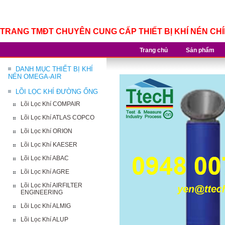
TRANG TMĐT CHUYÊN CUNG CẤP THIẾT BỊ KHÍ NÉN CH
Trang chủ
Sản phẩm
DANH MỤC THIẾT BỊ KHÍ
NÉN OMEGA-AIR
LÕI LỌC KHÍ ĐƯỜNG ỐNG
Lõi Lọc Khí COMPAIR
Lõi Lọc Khí ATLAS COPCO
Lõi Lọc Khí ORION
Lõi Lọc Khí KAESER
Lõi Lọc Khí ABAC
Lõi Lọc Khí AGRE
Lõi Lọc Khí AIRFILTER
ENGINEERING
Lõi Lọc Khí ALMIG
Lõi Lọc Khí ALUP