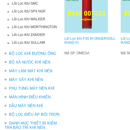
Lõi Lọc Khí SMC
Lõi Lọc Khí SPX NGF
Lõi Lọc Khí WALKER
Lõi Lọc Khí WORTHINGTON
Lõi Lọc Khí ZANDER
Lõi Lọc Khí F35 IH (INGERSOLL
Lõi L
Lõi Lọc Khí SULLAIR
RAND F)
RAND
Mã SP: OMEGA
Mã S
BỘ LỌC KHÍ ĐƯỜNG ỐNG
BỘ XẢ NƯỚC KHÍ NÉN
MÁY LÀM MÁT KHÍ NÉN
MÁY SẤY KHÍ NÉN
PHỤ TÙNG MÁY NÉN KHÍ
MÀN HÌNH ĐIỀU KHIỂN
DẦU MÁY NÉN KHÍ
BỘ LỌC ĐIỀU ÁP BÔI TRƠN
DANH MỤC THIẾT BỊ KIỂM
TRA BẢO TRÌ KHÍ NÉN