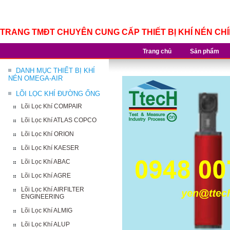
TRANG TMĐT CHUYÊN CUNG CẤP THIẾT BỊ KHÍ NÉN CH
Trang chủ
Sản phẩm
DANH MỤC THIẾT BỊ KHÍ
NÉN OMEGA-AIR
LÕI LỌC KHÍ ĐƯỜNG ỐNG
Lõi Lọc Khí COMPAIR
Lõi Lọc Khí ATLAS COPCO
Lõi Lọc Khí ORION
Lõi Lọc Khí KAESER
Lõi Lọc Khí ABAC
Lõi Lọc Khí AGRE
Lõi Lọc Khí AIRFILTER
ENGINEERING
Lõi Lọc Khí ALMIG
Lõi Lọc Khí ALUP