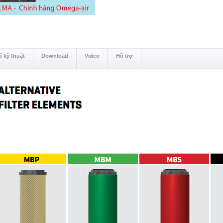
 kỹ thuật
Download
Video
Hỗ trợ