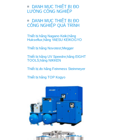
DANH MỤC THIẾT BỊ ĐO
LƯỜNG CÔNG NGHIỆP
DANH MỤC THIẾT BỊ ĐO
CÔNG NGHIỆP QUÁ TRÌNH
Thiết bị hãng Nagano Keiki;hãng
Hukseflux;hãng YAESU KEIKOGYO
Thiết bị hãng Novotest;Megger
Thiết bị hãng UV Speedre;hãng EIGHT
TOOLS;hãng NIKKEN
Thiết bị đo hãng Feinmess Steinmeyer
Thiết bị hãng TOP Kogyo