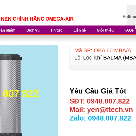
Hotlin
Í NÉN CHÍNH HÃNG OMEGA-AIR
Sản phẩm
Dịch vụ
Tin tức
Liên hệ
Giới thiệu
FAQs
Mã SP: OBA 60 MBA/A -
Lõi Lọc Khí BALMA (MBA
Yêu Cầu Giá Tốt
SĐT: 0948.007.822
Mail: yen@ttech.vn
Zalo: 0948.007.822