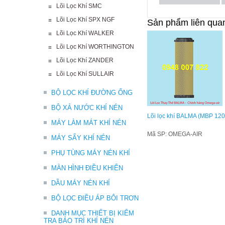
Lõi Lọc Khí SMC
Lõi Lọc Khí SPX NGF
Sản phẩm liên qua
Lõi Lọc Khí WALKER
Lõi Lọc Khí WORTHINGTON
Lõi Lọc Khí ZANDER
Lõi Lọc Khí SULLAIR
BỘ LỌC KHÍ ĐƯỜNG ỐNG
BỘ XẢ NƯỚC KHÍ NÉN
Lõi lọc khí BALMA (MBP 120
MÁY LÀM MÁT KHÍ NÉN
Mã SP: OMEGA-AIR
MÁY SẤY KHÍ NÉN
PHỤ TÙNG MÁY NÉN KHÍ
MÀN HÌNH ĐIỀU KHIỂN
DẦU MÁY NÉN KHÍ
BỘ LỌC ĐIỀU ÁP BÔI TRƠN
DANH MỤC THIẾT BỊ KIỂM
TRA BẢO TRÌ KHÍ NÉN