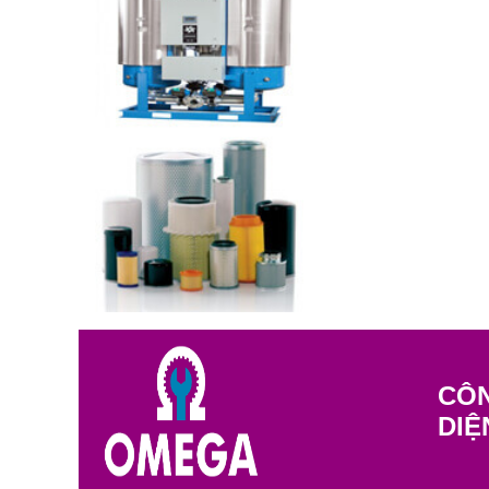
CÔN
DIỆ