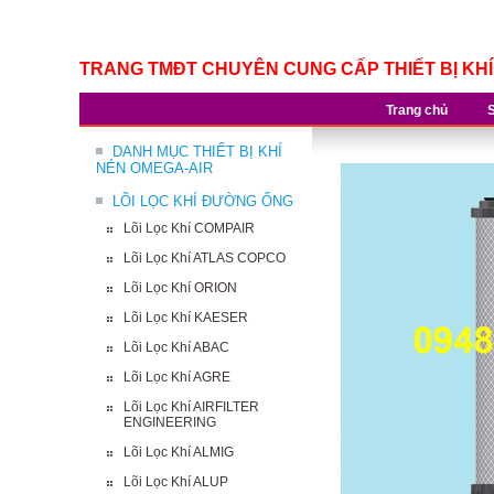
TRANG TMĐT CHUYÊN CUNG CẤP THIẾT BỊ KH
Trang chủ
DANH MỤC THIẾT BỊ KHÍ
NÉN OMEGA-AIR
LÕI LỌC KHÍ ĐƯỜNG ỐNG
Lõi Lọc Khí COMPAIR
Lõi Lọc Khí ATLAS COPCO
Lõi Lọc Khí ORION
Lõi Lọc Khí KAESER
Lõi Lọc Khí ABAC
Lõi Lọc Khí AGRE
Lõi Lọc Khí AIRFILTER
ENGINEERING
Lõi Lọc Khí ALMIG
Lõi Lọc Khí ALUP