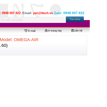
Zalo:
0948 007 822
e:
0948 007 822
Email:
yen@ttech.vn
In trang này
Liên hệ
E-mail
 Model: OMEGA-AIR
 60)