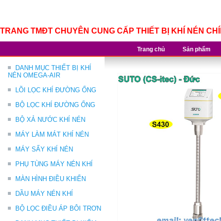
TRANG TMĐT CHUYÊN CUNG CẤP THIẾT BỊ KHÍ NÉN CH
Trang chủ
Sản phẩm
DANH MỤC THIẾT BỊ KHÍ
NÉN OMEGA-AIR
LÕI LỌC KHÍ ĐƯỜNG ỐNG
BỘ LỌC KHÍ ĐƯỜNG ỐNG
BỘ XẢ NƯỚC KHÍ NÉN
MÁY LÀM MÁT KHÍ NÉN
MÁY SẤY KHÍ NÉN
PHỤ TÙNG MÁY NÉN KHÍ
MÀN HÌNH ĐIỀU KHIỂN
DẦU MÁY NÉN KHÍ
BỘ LỌC ĐIỀU ÁP BÔI TRƠN