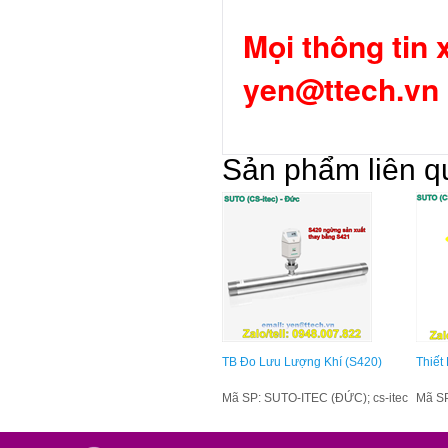
Mọi thông tin x
yen@ttech.vn
Sản phẩm liên q
TB Đo Lưu Lượng Khí (S420)
Thiết
Mã SP: SUTO-ITEC (ĐỨC); cs-itec
Mã S