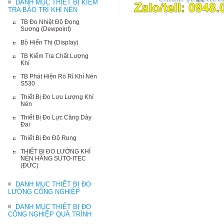
DANH MỤC THIẾT BỊ KIỂM
TRA BẢO TRÌ KHÍ NÉN
TB Đo Nhiệt Độ Đọng
Sương (Dewpoint)
Bộ Hiển Thị (Display)
TB Kiểm Tra Chất Lượng
Khí
TB Phát Hiện Rò Rỉ Khí Nén
S530
Thiết Bị Đo Lưu Lượng Khí
Nén
Thiết Bị Đo Lực Căng Dây
Đai
Thiết Bị Đo Độ Rung
THIẾT BỊ ĐO LƯỜNG KHÍ
NÉN HÃNG SUTO-ITEC
(ĐỨC)
DANH MỤC THIẾT BỊ ĐO
LƯỜNG CÔNG NGHIỆP
DANH MỤC THIẾT BỊ ĐO
CÔNG NGHIỆP QUÁ TRÌNH