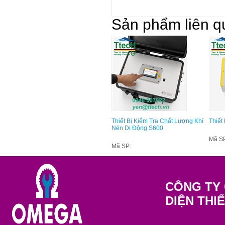
Sản phẩm liên q
Thiết Bị Kiểm Tra Chất Lượng Khí
Thiết
Nén Di Động S600
Mã S
Mã SP:
CÔNG TY 
DIỆN THI