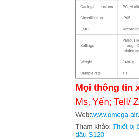
Casing/dimensions
PC, Al al
Classification
IP65
EMC
According
Various s
Settings
through C
related s
Weight
2400 g
Sample rate
1 s
Mọi thông tin x
Ms, Yến; Tell/
Web:
www.omega-air
Tham khảo:
Thiết bị
dầu S120