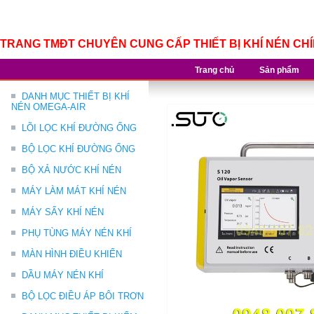
TRANG TMĐT CHUYÊN CUNG CẤP THIẾT BỊ KHÍ NÉN CH
Trang chủ
Sản phẩm
DANH MỤC THIẾT BỊ KHÍ
NÉN OMEGA-AIR
LÕI LỌC KHÍ ĐƯỜNG ỐNG
BỘ LỌC KHÍ ĐƯỜNG ỐNG
BỘ XẢ NƯỚC KHÍ NÉN
MÁY LÀM MÁT KHÍ NÉN
MÁY SẤY KHÍ NÉN
PHỤ TÙNG MÁY NÉN KHÍ
MÀN HÌNH ĐIỀU KHIỂN
DẦU MÁY NÉN KHÍ
BỘ LỌC ĐIỀU ÁP BÔI TRƠN