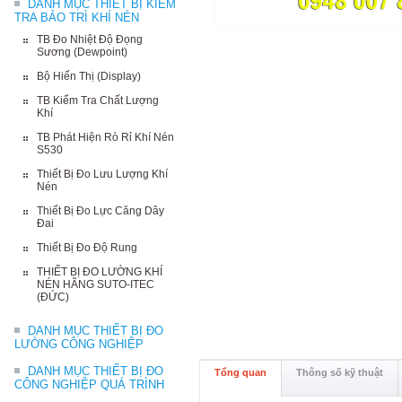
DANH MỤC THIẾT BỊ KIỂM
TRA BẢO TRÌ KHÍ NÉN
TB Đo Nhiệt Độ Đọng
Sương (Dewpoint)
Bộ Hiển Thị (Display)
TB Kiểm Tra Chất Lượng
Khí
TB Phát Hiện Rò Rỉ Khí Nén
S530
Thiết Bị Đo Lưu Lượng Khí
Nén
Thiết Bị Đo Lực Căng Dây
Đai
Thiết Bị Đo Độ Rung
THIẾT BỊ ĐO LƯỜNG KHÍ
NÉN HÃNG SUTO-ITEC
(ĐỨC)
DANH MỤC THIẾT BỊ ĐO
LƯỜNG CÔNG NGHIỆP
DANH MỤC THIẾT BỊ ĐO
Tổng quan
Thông số kỹ thuật
CÔNG NGHIỆP QUÁ TRÌNH