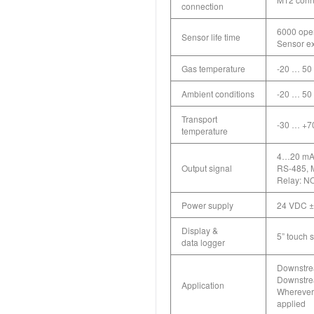
connection
6000 oper
Sensor life time
Sensor e
Gas temperature
-20 … 50 º
Ambient conditions
-20 … 50
Transport
-30 … +7
temperature
4…20 mA 
Output signal
RS-485,
Relay: N
Power supply
24 VDC ±
Display &
5” touch 
data logger
Downstrea
Downstrea
Application
Wherever 
applied