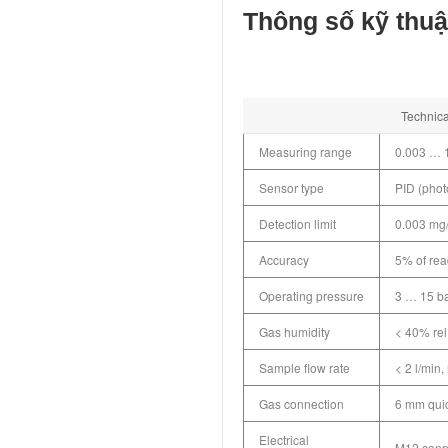
Thông số kỹ thuật
Technica
Measuring range
0.003 … 
Sensor type
PID (phot
Detection limit
0.003 mg
Accuracy
5% of rea
Operating pressure
3 … 15 ba
Gas humidity
< 40% rel
Sample flow rate
< 2 l/min
Gas connection
6 mm qui
Electrical
M12 conn