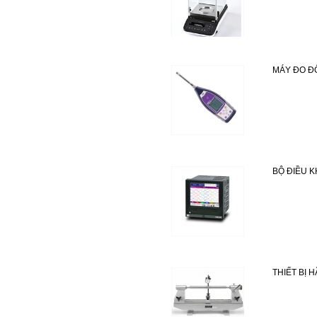
MÁY ĐO Đ
BỘ ĐIỀU K
THIẾT BỊ 