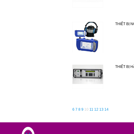
THIẾT BỊ 
THIẾT BỊ 
6
7
8
9
10
11
12
13
14