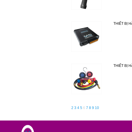
THIẾT BỊ 
THIẾT BỊ 
2
3
4
5
6
7
8
9
10