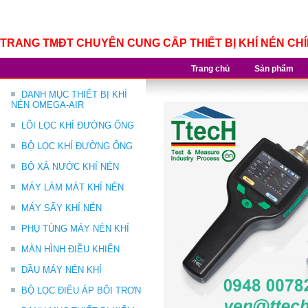
TRANG TMĐT CHUYÊN CUNG CẤP THIẾT BỊ KHÍ NÉN CH
Trang chủ
Sản phẩm
DANH MỤC THIẾT BỊ KHÍ
NÉN OMEGA-AIR
LÕI LỌC KHÍ ĐƯỜNG ỐNG
BỘ LỌC KHÍ ĐƯỜNG ỐNG
BỘ XẢ NƯỚC KHÍ NÉN
MÁY LÀM MÁT KHÍ NÉN
MÁY SẤY KHÍ NÉN
PHỤ TÙNG MÁY NÉN KHÍ
MÀN HÌNH ĐIỀU KHIỂN
DẦU MÁY NÉN KHÍ
BỘ LỌC ĐIỀU ÁP BÔI TRƠN