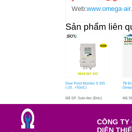
Web:
www.omega-air
Sản phẩm liên q
Dew Point Monitor S 305
TB Đo
(-20...+50oC)
Dewpo
Mã SP: Suto-itec (Đức)
Mã S
CÔNG TY 
DIỆN THI