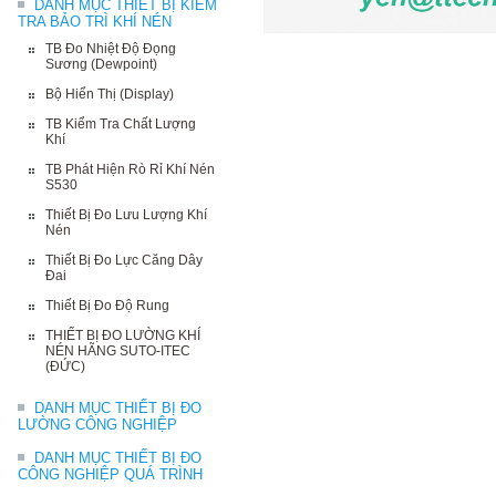
DANH MỤC THIẾT BỊ KIỂM
TRA BẢO TRÌ KHÍ NÉN
TB Đo Nhiệt Độ Đọng
Sương (Dewpoint)
Bộ Hiển Thị (Display)
TB Kiểm Tra Chất Lượng
Khí
TB Phát Hiện Rò Rỉ Khí Nén
S530
Thiết Bị Đo Lưu Lượng Khí
Nén
Thiết Bị Đo Lực Căng Dây
Đai
Thiết Bị Đo Độ Rung
THIẾT BỊ ĐO LƯỜNG KHÍ
NÉN HÃNG SUTO-ITEC
(ĐỨC)
DANH MỤC THIẾT BỊ ĐO
LƯỜNG CÔNG NGHIỆP
DANH MỤC THIẾT BỊ ĐO
CÔNG NGHIỆP QUÁ TRÌNH