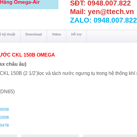
SĐT: 0948.007.822
Mail: yen@ttech.vn
ZALO: 0948.007.822
 kỹ thuật
Download
Video
Hỗ trợ
NƯỚC CKL 150B OMEGA
sx châu âu)
CKL 150B (2 1/2')lọc và tách nước ngưng tụ trong hệ thống khí 
 (DN65)
 005B
 200B
 047B