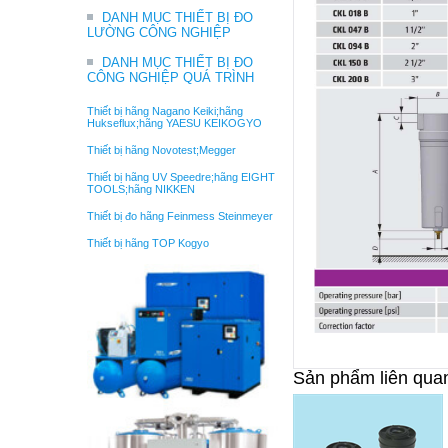
DANH MỤC THIẾT BỊ ĐO
LƯỜNG CÔNG NGHIỆP
DANH MỤC THIẾT BỊ ĐO
CÔNG NGHIỆP QUÁ TRÌNH
Thiết bị hãng Nagano Keiki;hãng
Hukseflux;hãng YAESU KEIKOGYO
Thiết bị hãng Novotest;Megger
Thiết bị hãng UV Speedre;hãng EIGHT
TOOLS;hãng NIKKEN
Thiết bị đo hãng Feinmess Steinmeyer
Thiết bị hãng TOP Kogyo
Sản phẩm liên qua