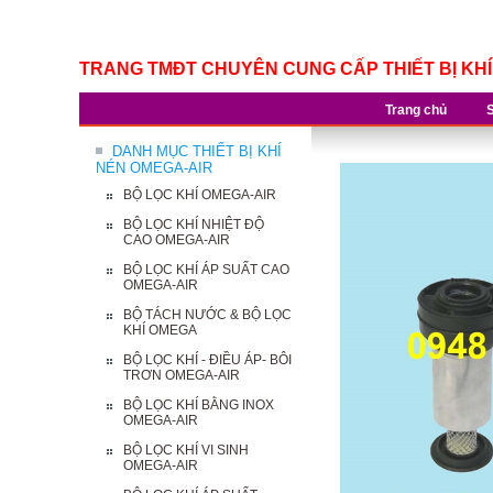
TRANG TMĐT CHUYÊN CUNG CẤP THIẾT BỊ KH
Trang chủ
DANH MỤC THIẾT BỊ KHÍ
NÉN OMEGA-AIR
BỘ LỌC KHÍ OMEGA-AIR
BỘ LỌC KHÍ NHIỆT ĐỘ
CAO OMEGA-AIR
BỘ LỌC KHÍ ÁP SUẤT CAO
OMEGA-AIR
BỘ TÁCH NƯỚC & BỘ LỌC
KHÍ OMEGA
BỘ LỌC KHÍ - ĐIỀU ÁP- BÔI
TRƠN OMEGA-AIR
BỘ LỌC KHÍ BẰNG INOX
OMEGA-AIR
BỘ LỌC KHÍ VI SINH
OMEGA-AIR