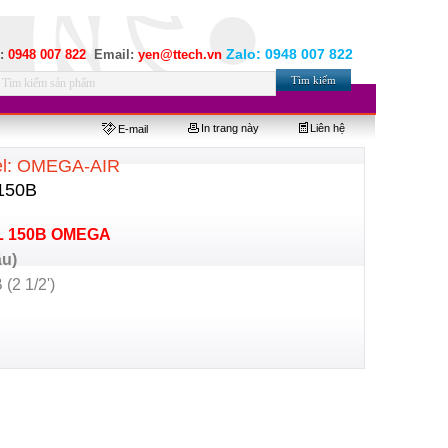
Zalo:
0948 007 822
e:
0948 007 822
Email:
yen@ttech.vn
In trang này
Liên hệ
E-mail
el: OMEGA-AIR
 150B
L 150B OMEGA
âu)
(2 1/2')