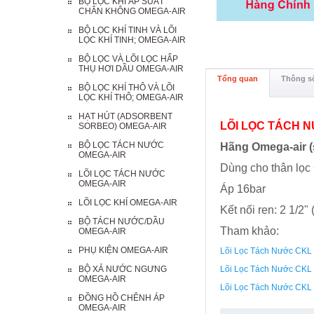
BỘ LỌC KHÍ ÁP SUẤT
CHÂN KHÔNG OMEGA-AIR
BỘ LỌC KHÍ TINH VÀ LÕI
LỌC KHÍ TINH; OMEGA-AIR
BỘ LỌC VÀ LÕI LỌC HẤP
THỤ HƠI DẦU OMEGA-AIR
Tổng quan
Thông số
BỘ LỌC KHÍ THÔ VÀ LÕI
LỌC KHÍ THÔ; OMEGA-AIR
HẠT HÚT (ADSORBENT
LÕI LỌC TÁCH 
SORBEO) OMEGA-AIR
BỘ LỌC TÁCH NƯỚC
Hãng Omega-air (
OMEGA-AIR
Dùng cho thân lọc 
LÕI LỌC TÁCH NƯỚC
OMEGA-AIR
Áp 16bar
LÕI LỌC KHÍ OMEGA-AIR
Kết nối ren: 2 1/2"
BỘ TÁCH NƯỚC/DẦU
Tham khảo:
OMEGA-AIR
PHỤ KIỆN OMEGA-AIR
Lõi Lọc Tách Nước CKL
BỘ XẢ NƯỚC NGƯNG
Lõi Lọc Tách Nước CKL
OMEGA-AIR
Lõi Lọc Tách Nước CKL
ĐỒNG HỒ CHÊNH ÁP
OMEGA-AIR