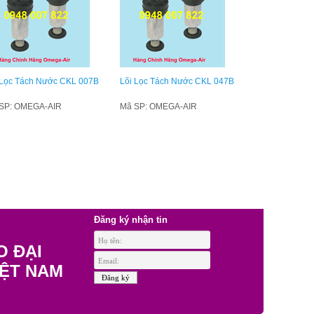
 Lọc Tách Nước CKL 007B
Lõi Lọc Tách Nước CKL 047B
SP: OMEGA-AIR
Mã SP: OMEGA-AIR
Đăng ký nhận tin
O ĐẠI
IỆT NAM