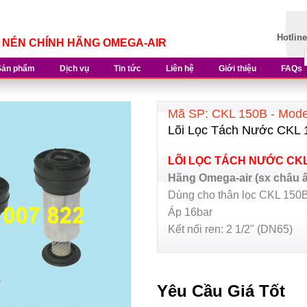
Hotlin
Í NÉN CHÍNH HÃNG OMEGA-AIR
Sản phẩm
Dịch vụ
Tin tức
Liên hệ
Giới thiệu
FAQs
Mã SP: CKL 150B - Mod
Lõi Lọc Tách Nước CKL
LÕI LỌC TÁCH NƯỚC CK
Hãng Omega-air (sx châu 
Dùng cho thân lọc CKL 150B 
Áp 16bar
Kết nối ren: 2 1/2" (DN65)
Yêu Cầu Giá Tốt