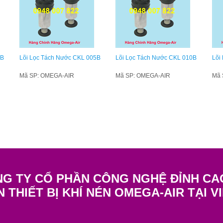
8B
Lõi Lọc Tách Nước CKL 005B
Lõi Lọc Tách Nước CKL 010B
Lõi
Mã SP: OMEGA-AIR
Mã SP: OMEGA-AIR
Mã 
G TY CỔ PHẦN CÔNG NGHỆ ĐỈNH CA
N THIẾT BỊ KHÍ NÉN OMEGA-AIR TẠI V