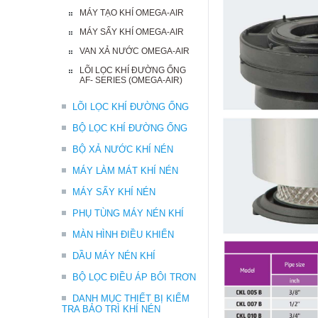
MÁY TẠO KHÍ OMEGA-AIR
MÁY SẤY KHÍ OMEGA-AIR
VAN XẢ NƯỚC OMEGA-AIR
LÕI LỌC KHÍ ĐƯỜNG ỐNG
AF- SERIES (OMEGA-AIR)
LÕI LỌC KHÍ ĐƯỜNG ỐNG
BỘ LỌC KHÍ ĐƯỜNG ỐNG
BỘ XẢ NƯỚC KHÍ NÉN
MÁY LÀM MÁT KHÍ NÉN
MÁY SẤY KHÍ NÉN
PHỤ TÙNG MÁY NÉN KHÍ
MÀN HÌNH ĐIỀU KHIỂN
DẦU MÁY NÉN KHÍ
BỘ LỌC ĐIỀU ÁP BÔI TRƠN
DANH MỤC THIẾT BỊ KIỂM
TRA BẢO TRÌ KHÍ NÉN