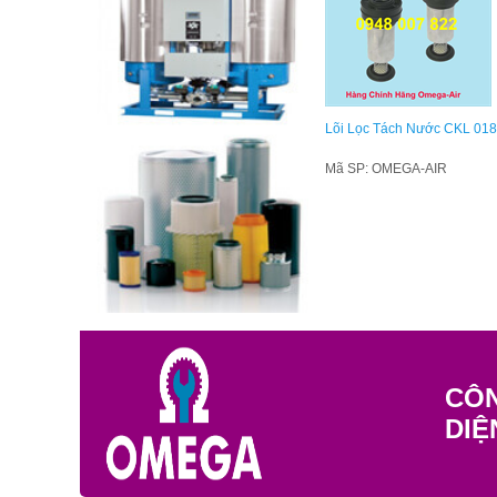
Lõi Lọc Tách Nước CKL 01
Mã SP: OMEGA-AIR
CÔN
DIỆ