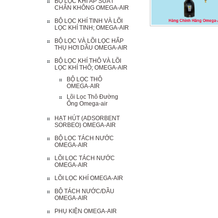
BỘ LỌC KHÍ ÁP SUẤT
CHÂN KHÔNG OMEGA-AIR
BỘ LỌC KHÍ TINH VÀ LÕI
LỌC KHÍ TINH; OMEGA-AIR
BỘ LỌC VÀ LÕI LỌC HẤP
THỤ HƠI DẦU OMEGA-AIR
BỘ LỌC KHÍ THÔ VÀ LÕI
LỌC KHÍ THÔ; OMEGA-AIR
BỘ LỌC THÔ
OMEGA-AIR
Lõi Lọc Thô Đường
Ống Omega-air
HẠT HÚT (ADSORBENT
SORBEO) OMEGA-AIR
BỘ LỌC TÁCH NƯỚC
OMEGA-AIR
LÕI LỌC TÁCH NƯỚC
OMEGA-AIR
LÕI LỌC KHÍ OMEGA-AIR
BỘ TÁCH NƯỚC/DẦU
OMEGA-AIR
PHỤ KIỆN OMEGA-AIR