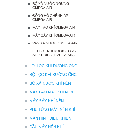
BỘ XẢ NƯỚC NGƯNG
OMEGA-AIR
ĐỒNG HỒ CHÊNH ÁP
OMEGA-AIR
MÁY TẠO KHÍ OMEGA-AIR
MÁY SẤY KHÍ OMEGA-AIR
VAN XẢ NƯỚC OMEGA-AIR
LÕI LỌC KHÍ ĐƯỜNG ỐNG
AF- SERIES (OMEGA-AIR)
LÕI LỌC KHÍ ĐƯỜNG ỐNG
BỘ LỌC KHÍ ĐƯỜNG ỐNG
BỘ XẢ NƯỚC KHÍ NÉN
MÁY LÀM MÁT KHÍ NÉN
MÁY SẤY KHÍ NÉN
PHỤ TÙNG MÁY NÉN KHÍ
MÀN HÌNH ĐIỀU KHIỂN
DẦU MÁY NÉN KHÍ