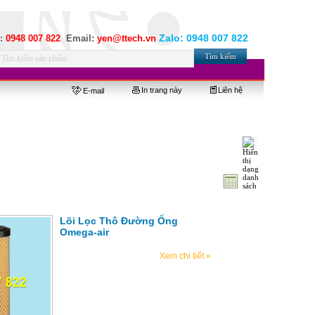
Zalo:
0948 007 822
e:
0948 007 822
Email:
yen@ttech.vn
In trang này
Liên hệ
E-mail
Lõi Lọc Thô Đường Ống
Omega-air
Xem chi tiết »