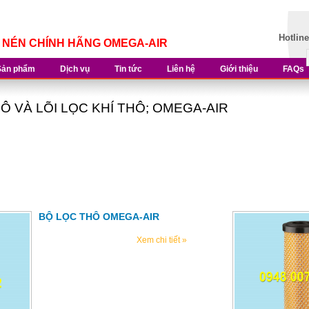
Hotlin
Í NÉN CHÍNH HÃNG OMEGA-AIR
Sản phẩm
Dịch vụ
Tin tức
Liên hệ
Giới thiệu
FAQs
Ô VÀ LÕI LỌC KHÍ THÔ; OMEGA-AIR
BỘ LỌC THÔ OMEGA-AIR
Xem chi tiết »