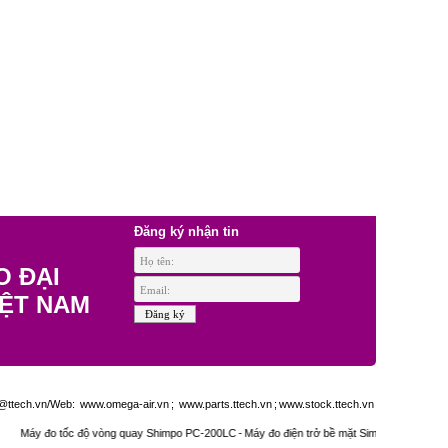
Đăng ký nhận tin
O ĐẠI
IỆT NAM
ttech.vn/Web:
www.omega-air.vn
;
www.parts.ttech.vn
;
www.stock.ttech.vn
áy đo tốc độ vòng quay Shimpo PC-200LC
-
Máy đo điện trở bề mặt Simco ST-4
-
Mẫu chuẩ