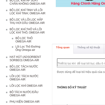
BỘ LỌC KHÍ ÁP SUẤT
CHÂN KHÔNG OMEGA-AIR
BỘ LỌC KHÍ TINH VÀ LÕI
LỌC KHÍ TINH; OMEGA-AIR
BỘ LỌC VÀ LÕI LỌC HẤP
THỤ HƠI DẦU OMEGA-AIR
BỘ LỌC KHÍ THÔ VÀ LÕI
LỌC KHÍ THÔ; OMEGA-AIR
BỘ LỌC THÔ
OMEGA-AIR
Lõi Lọc Thô Đường
Tổng quan
Thông số kỹ thuật
Ống Omega-air
HẠT HÚT (ADSORBENT
SORBEO) OMEGA-AIR
Thiết bị lọc khí để loại bỏ bụi, dầu
BỘ LỌC TÁCH NƯỚC
OMEGA-AIR
Được dùng để loại bỏ hiệu quả của cá
LÕI LỌC TÁCH NƯỚC
OMEGA-AIR
LÕI LỌC KHÍ OMEGA-AIR
THÔNG SỐ KỸ THUẬT
BỘ TÁCH NƯỚC/DẦU
OMEGA-AIR
PHỤ KIỆN OMEGA-AIR