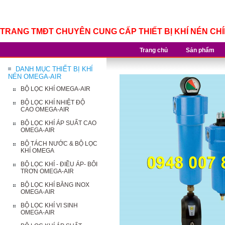
TRANG TMĐT CHUYÊN CUNG CẤP THIẾT BỊ KHÍ NÉN CH
Trang chủ
Sản phẩm
DANH MỤC THIẾT BỊ KHÍ
NÉN OMEGA-AIR
BỘ LỌC KHÍ OMEGA-AIR
BỘ LỌC KHÍ NHIỆT ĐỘ
CAO OMEGA-AIR
BỘ LỌC KHÍ ÁP SUẤT CAO
OMEGA-AIR
BỘ TÁCH NƯỚC & BỘ LỌC
KHÍ OMEGA
BỘ LỌC KHÍ - ĐIỀU ÁP- BÔI
TRƠN OMEGA-AIR
BỘ LỌC KHÍ BẰNG INOX
OMEGA-AIR
BỘ LỌC KHÍ VI SINH
OMEGA-AIR