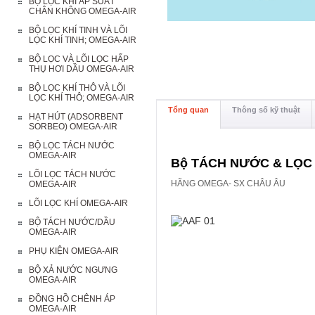
BỘ LỌC KHÍ ÁP SUẤT
CHÂN KHÔNG OMEGA-AIR
BỘ LỌC KHÍ TINH VÀ LÕI
LỌC KHÍ TINH; OMEGA-AIR
BỘ LỌC VÀ LÕI LỌC HẤP
THỤ HƠI DẦU OMEGA-AIR
BỘ LỌC KHÍ THÔ VÀ LÕI
LỌC KHÍ THÔ; OMEGA-AIR
Tổng quan
Thông số kỹ thuật
HẠT HÚT (ADSORBENT
SORBEO) OMEGA-AIR
BỘ LỌC TÁCH NƯỚC
OMEGA-AIR
Bộ TÁCH NƯỚC & LỌC KH
LÕI LỌC TÁCH NƯỚC
HÃNG OMEGA- SX CHÂU ÂU
OMEGA-AIR
LÕI LỌC KHÍ OMEGA-AIR
BỘ TÁCH NƯỚC/DẦU
OMEGA-AIR
PHỤ KIỆN OMEGA-AIR
BỘ XẢ NƯỚC NGƯNG
OMEGA-AIR
ĐỒNG HỒ CHÊNH ÁP
OMEGA-AIR