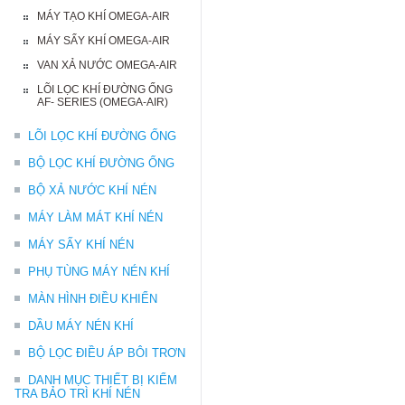
MÁY TẠO KHÍ OMEGA-AIR
MÁY SẤY KHÍ OMEGA-AIR
VAN XẢ NƯỚC OMEGA-AIR
LÕI LỌC KHÍ ĐƯỜNG ỐNG
AF- SERIES (OMEGA-AIR)
LÕI LỌC KHÍ ĐƯỜNG ỐNG
BỘ LỌC KHÍ ĐƯỜNG ỐNG
BỘ XẢ NƯỚC KHÍ NÉN
MÁY LÀM MÁT KHÍ NÉN
MÁY SẤY KHÍ NÉN
PHỤ TÙNG MÁY NÉN KHÍ
MÀN HÌNH ĐIỀU KHIỂN
DẦU MÁY NÉN KHÍ
BỘ LỌC ĐIỀU ÁP BÔI TRƠN
DANH MỤC THIẾT BỊ KIỂM
TRA BẢO TRÌ KHÍ NÉN