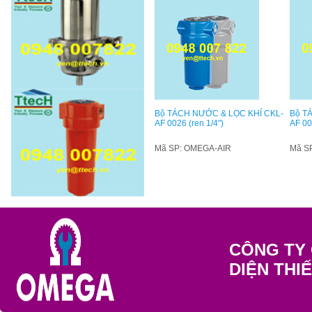
Bộ TÁCH NƯỚC & LỌC KHÍ CKL-
Bộ T
AF 0026 (ren 1/4")
AF 00
Mã SP: OMEGA-AIR
Mã S
CÔNG TY 
DIỆN THI