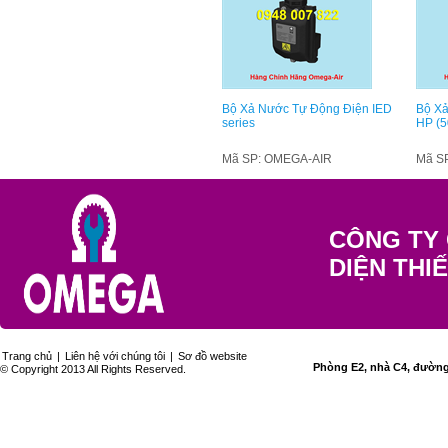
Bộ Xả Nước Tự Động Điện IED
Bộ X
series
HP (5
Mã SP: OMEGA-AIR
Mã S
CÔNG TY 
DIỆN THI
Trang chủ
|
Liên hệ với chúng tôi
|
Sơ đồ website
Phòng E2, nhà C4, đường 
© Copyright 2013 All Rights Reserved.