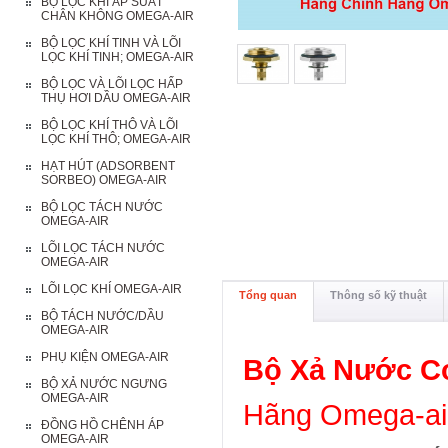
BỘ LỌC KHÍ ÁP SUẤT
CHÂN KHÔNG OMEGA-AIR
BỘ LỌC KHÍ TINH VÀ LÕI
LỌC KHÍ TINH; OMEGA-AIR
BỘ LỌC VÀ LÕI LỌC HẤP
THỤ HƠI DẦU OMEGA-AIR
BỘ LỌC KHÍ THÔ VÀ LÕI
LỌC KHÍ THÔ; OMEGA-AIR
HẠT HÚT (ADSORBENT
SORBEO) OMEGA-AIR
BỘ LỌC TÁCH NƯỚC
OMEGA-AIR
LÕI LỌC TÁCH NƯỚC
OMEGA-AIR
LÕI LỌC KHÍ OMEGA-AIR
Tổng quan
Thông số kỹ thuật
BỘ TÁCH NƯỚC/DẦU
OMEGA-AIR
PHỤ KIỆN OMEGA-AIR
Bộ Xả Nước C
BỘ XẢ NƯỚC NGƯNG
OMEGA-AIR
Hãng Omega-air
ĐỒNG HỒ CHÊNH ÁP
OMEGA-AIR