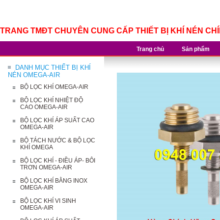
TRANG TMĐT CHUYÊN CUNG CẤP THIẾT BỊ KHÍ NÉN CH
Trang chủ
Sản phẩm
DANH MỤC THIẾT BỊ KHÍ
NÉN OMEGA-AIR
BỘ LỌC KHÍ OMEGA-AIR
BỘ LỌC KHÍ NHIỆT ĐỘ
CAO OMEGA-AIR
BỘ LỌC KHÍ ÁP SUẤT CAO
OMEGA-AIR
BỘ TÁCH NƯỚC & BỘ LỌC
KHÍ OMEGA
BỘ LỌC KHÍ - ĐIỀU ÁP- BÔI
TRƠN OMEGA-AIR
BỘ LỌC KHÍ BẰNG INOX
OMEGA-AIR
BỘ LỌC KHÍ VI SINH
OMEGA-AIR