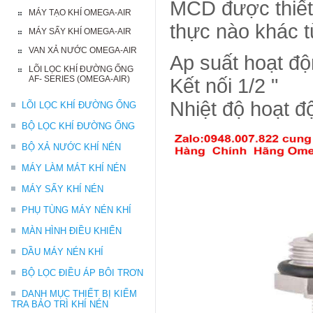
MCD được thiết
MÁY TẠO KHÍ OMEGA-AIR
thực nào khác t
MÁY SẤY KHÍ OMEGA-AIR
VAN XẢ NƯỚC OMEGA-AIR
Ap suất hoạt độ
LÕI LỌC KHÍ ĐƯỜNG ỐNG
AF- SERIES (OMEGA-AIR)
Kết nối 1/2 "
Nhiệt độ hoạt đ
LÕI LỌC KHÍ ĐƯỜNG ỐNG
BỘ LỌC KHÍ ĐƯỜNG ỐNG
BỘ XẢ NƯỚC KHÍ NÉN
MÁY LÀM MÁT KHÍ NÉN
MÁY SẤY KHÍ NÉN
PHỤ TÙNG MÁY NÉN KHÍ
MÀN HÌNH ĐIỀU KHIỂN
DẦU MÁY NÉN KHÍ
BỘ LỌC ĐIỀU ÁP BÔI TRƠN
DANH MỤC THIẾT BỊ KIỂM
TRA BẢO TRÌ KHÍ NÉN