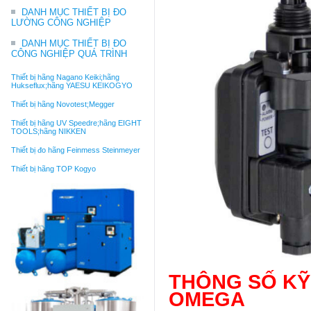
DANH MỤC THIẾT BỊ ĐO
LƯỜNG CÔNG NGHIỆP
DANH MỤC THIẾT BỊ ĐO
CÔNG NGHIỆP QUÁ TRÌNH
Thiết bị hãng Nagano Keiki;hãng
Hukseflux;hãng YAESU KEIKOGYO
Thiết bị hãng Novotest;Megger
Thiết bị hãng UV Speedre;hãng EIGHT
TOOLS;hãng NIKKEN
Thiết bị đo hãng Feinmess Steinmeyer
Thiết bị hãng TOP Kogyo
THÔNG SỐ KỸ 
OMEGA