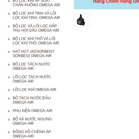
BỘ LỌC KHÍ ÁP SUẤT
CHÂN KHÔNG OMEGA-AIR
BỘ LỌC KHÍ TINH VÀ LÕI
LỌC KHÍ TINH; OMEGA-AIR
BỘ LỌC VÀ LÕI LỌC HẤP
THỤ HƠI DẦU OMEGA-AIR
BỘ LỌC KHÍ THÔ VÀ LÕI
LỌC KHÍ THÔ; OMEGA-AIR
HẠT HÚT (ADSORBENT
SORBEO) OMEGA-AIR
BỘ LỌC TÁCH NƯỚC
OMEGA-AIR
LÕI LỌC TÁCH NƯỚC
OMEGA-AIR
LÕI LỌC KHÍ OMEGA-AIR
BỘ TÁCH NƯỚC/DẦU
OMEGA-AIR
PHỤ KIỆN OMEGA-AIR
BỘ XẢ NƯỚC NGƯNG
OMEGA-AIR
ĐỒNG HỒ CHÊNH ÁP
OMEGA-AIR