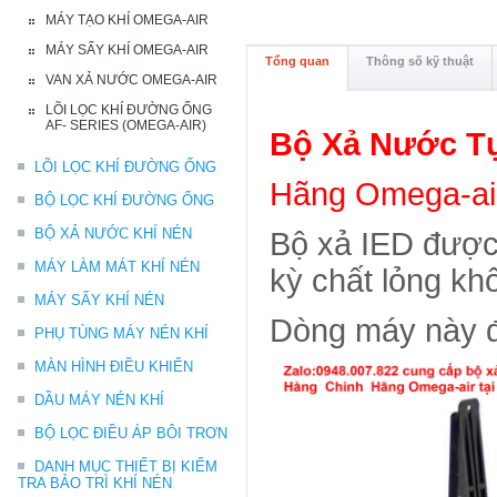
MÁY TẠO KHÍ OMEGA-AIR
MÁY SẤY KHÍ OMEGA-AIR
Tổng quan
Thông số kỹ thuật
VAN XẢ NƯỚC OMEGA-AIR
LÕI LỌC KHÍ ĐƯỜNG ỐNG
AF- SERIES (OMEGA-AIR)
Bộ Xả Nước T
LÕI LỌC KHÍ ĐƯỜNG ỐNG
Hãng Omega-air
BỘ LỌC KHÍ ĐƯỜNG ỐNG
BỘ XẢ NƯỚC KHÍ NÉN
Bộ xả IED được
MÁY LÀM MÁT KHÍ NÉN
kỳ chất lỏng kh
MÁY SẤY KHÍ NÉN
Dòng máy này đư
PHỤ TÙNG MÁY NÉN KHÍ
MÀN HÌNH ĐIỀU KHIỂN
DẦU MÁY NÉN KHÍ
BỘ LỌC ĐIỀU ÁP BÔI TRƠN
DANH MỤC THIẾT BỊ KIỂM
TRA BẢO TRÌ KHÍ NÉN