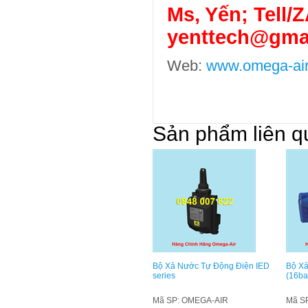
Ms, Yến; Tell/
yenttech@gma
Web:
www.omega-air
Sản phẩm liên q
Bộ Xả Nước Tự Động Điện IED
Bộ X
series
(16ba
Mã SP: OMEGA-AIR
Mã S