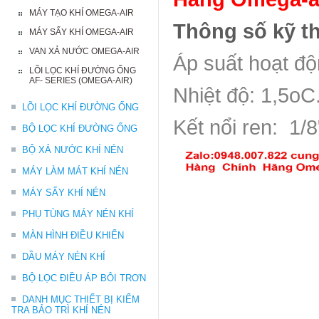
MÁY TẠO KHÍ OMEGA-AIR
Thông số kỹ t
MÁY SẤY KHÍ OMEGA-AIR
VAN XẢ NƯỚC OMEGA-AIR
Áp suất hoạt độ
LÕI LỌC KHÍ ĐƯỜNG ỐNG
AF- SERIES (OMEGA-AIR)
Nhiệt độ: 1,5oC
LÕI LỌC KHÍ ĐƯỜNG ỐNG
Kết nổi ren: 1/8
BỘ LỌC KHÍ ĐƯỜNG ỐNG
BỘ XẢ NƯỚC KHÍ NÉN
MÁY LÀM MÁT KHÍ NÉN
MÁY SẤY KHÍ NÉN
PHỤ TÙNG MÁY NÉN KHÍ
MÀN HÌNH ĐIỀU KHIỂN
DẦU MÁY NÉN KHÍ
BỘ LỌC ĐIỀU ÁP BÔI TRƠN
DANH MỤC THIẾT BỊ KIỂM
TRA BẢO TRÌ KHÍ NÉN