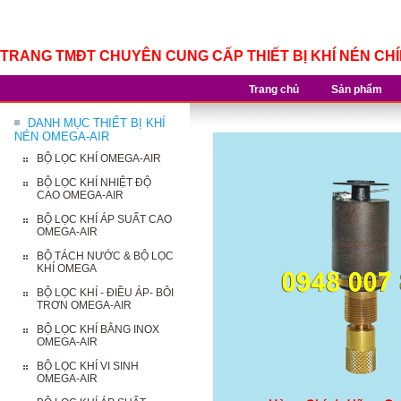
TRANG TMĐT CHUYÊN CUNG CẤP THIẾT BỊ KHÍ NÉN CH
Trang chủ
Sản phẩm
DANH MỤC THIẾT BỊ KHÍ
NÉN OMEGA-AIR
BỘ LỌC KHÍ OMEGA-AIR
BỘ LỌC KHÍ NHIỆT ĐỘ
CAO OMEGA-AIR
BỘ LỌC KHÍ ÁP SUẤT CAO
OMEGA-AIR
BỘ TÁCH NƯỚC & BỘ LỌC
KHÍ OMEGA
BỘ LỌC KHÍ - ĐIỀU ÁP- BÔI
TRƠN OMEGA-AIR
BỘ LỌC KHÍ BẰNG INOX
OMEGA-AIR
BỘ LỌC KHÍ VI SINH
OMEGA-AIR