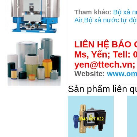
Tham khảo:
Bộ xả 
Air
,
Bộ xả nước tự đ
LIÊN HỆ BÁO 
Ms, Yến; Tell: 
yen@ttech.vn
Website:
www.ome
Sản phẩm liên q