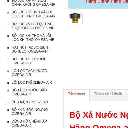
BỘ LỌC KHÍ ÁP SUẤT
CHÂN KHÔNG OMEGA-AIR
BỘ LỌC KHÍ TINH VÀ LÕI
LỌC KHÍ TINH; OMEGA-AIR
BỘ LỌC VÀ LÕI LỌC HẤP
THỤ HƠI DẦU OMEGA-AIR
BỘ LỌC KHÍ THÔ VÀ LÕI
LỌC KHÍ THÔ; OMEGA-AIR
HẠT HÚT (ADSORBENT
SORBEO) OMEGA-AIR
BỘ LỌC TÁCH NƯỚC
OMEGA-AIR
LÕI LỌC TÁCH NƯỚC
OMEGA-AIR
LÕI LỌC KHÍ OMEGA-AIR
BỘ TÁCH NƯỚC/DẦU
Tổng quan
Thông số kỹ thuật
OMEGA-AIR
PHỤ KIỆN OMEGA-AIR
BỘ XẢ NƯỚC NGƯNG
Bộ Xả Nước N
OMEGA-AIR
ĐỒNG HỒ CHÊNH ÁP
Hãng Omega-ai
OMEGA-AIR