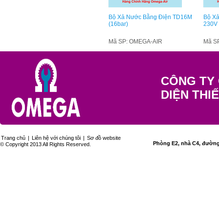
Bộ Xả Nước Bằng Điện TD16M
Bộ X
(16bar)
230V
Mã SP: OMEGA-AIR
Mã S
CÔNG TY 
DIỆN THI
Trang chủ
|
Liên hệ với chúng tôi
|
Sơ đồ website
Phòng E2, nhà C4, đường 
© Copyright 2013 All Rights Reserved.