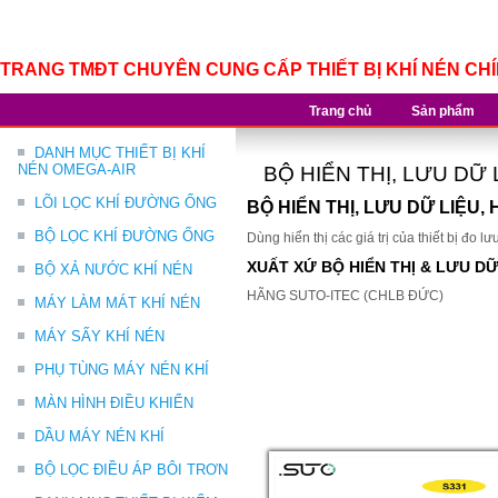
TRANG TMĐT CHUYÊN CUNG CẤP THIẾT BỊ KHÍ NÉN CH
Trang chủ
Sản phẩm
DANH MỤC THIẾT BỊ KHÍ
NÉN OMEGA-AIR
BỘ HIỂN THỊ, LƯU DỮ
LÕI LỌC KHÍ ĐƯỜNG ỐNG
BỘ HIỂN THỊ, LƯU DỮ LIỆU,
BỘ LỌC KHÍ ĐƯỜNG ỐNG
Dùng hiển thị các giá trị của thiết bị đo l
XUẤT XỨ BỘ HIỂN THỊ & LƯU DỮ
BỘ XẢ NƯỚC KHÍ NÉN
HÃNG SUTO-ITEC (CHLB ĐỨC)
MÁY LÀM MÁT KHÍ NÉN
MÁY SẤY KHÍ NÉN
PHỤ TÙNG MÁY NÉN KHÍ
MÀN HÌNH ĐIỀU KHIỂN
DẦU MÁY NÉN KHÍ
BỘ LỌC ĐIỀU ÁP BÔI TRƠN