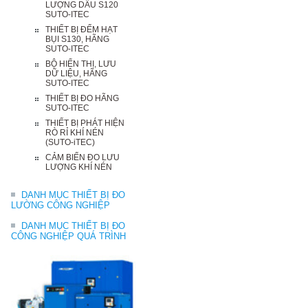
LƯỢNG DẦU S120
SUTO-ITEC
THIẾT BỊ ĐẾM HẠT
BỤI S130, HÃNG
SUTO-ITEC
BỘ HIỂN THỊ, LƯU
DỮ LIỆU, HÃNG
SUTO-ITEC
THIẾT BỊ ĐO HÃNG
SUTO-ITEC
THIẾT BỊ PHÁT HIỆN
RÒ RỈ KHÍ NÉN
(SUTO-iTEC)
CẢM BIẾN ĐO LƯU
LƯỢNG KHÍ NÉN
DANH MỤC THIẾT BỊ ĐO
LƯỜNG CÔNG NGHIỆP
DANH MỤC THIẾT BỊ ĐO
CÔNG NGHIỆP QUÁ TRÌNH