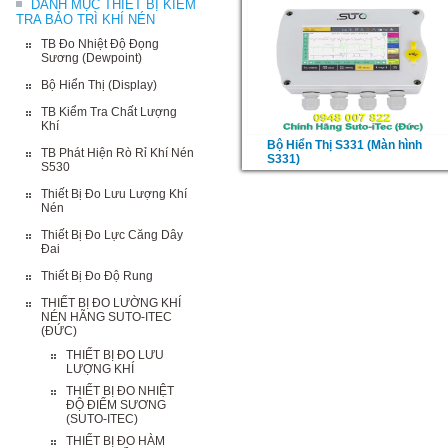
DANH MỤC THIẾT BỊ KIỂM
TRA BẢO TRÌ KHÍ NÉN
TB Đo Nhiệt Độ Đọng
Sương (Dewpoint)
Bộ Hiển Thị (Display)
TB Kiểm Tra Chất Lượng
Khí
Bộ Hiển Thị S331 (Màn hình
TB Phát Hiện Rò Rỉ Khí Nén
S331)
S530
Thiết Bị Đo Lưu Lượng Khí
Nén
Thiết Bị Đo Lực Căng Dây
Đai
Thiết Bị Đo Độ Rung
THIẾT BỊ ĐO LƯỜNG KHÍ
NÉN HÃNG SUTO-ITEC
(ĐỨC)
THIẾT BỊ ĐO LƯU
LƯỢNG KHÍ
THIẾT BỊ ĐO NHIỆT
ĐỘ ĐIỂM SƯƠNG
(SUTO-ITEC)
THIẾT BỊ ĐO HÀM