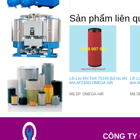
Sản phẩm liên q
Lõi Lọc Khí Tinh 75140 (bộ lọc khí
Lõi L
tinh AF2406) OMEGA-AIR
tinh 
Mã SP: OMEGA-AIR
Mã S
CÔNG TY 