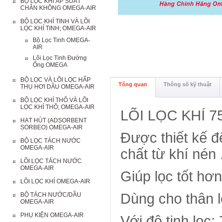
BỘ LỌC KHÍ ÁP SUẤT
CHÂN KHÔNG OMEGA-AIR
BỘ LỌC KHÍ TINH VÀ LÕI
LỌC KHÍ TINH; OMEGA-AIR
Bộ Lọc Tinh OMEGA-
AIR
Lõi Lọc Tinh Đường
Ống OMEGA
BỘ LỌC VÀ LÕI LỌC HẤP
Tổng quan
Thông số kỹ thuật
THỤ HƠI DẦU OMEGA-AIR
BỘ LỌC KHÍ THÔ VÀ LÕI
LỌC KHÍ THÔ; OMEGA-AIR
LÕI LỌC KHÍ 
HẠT HÚT (ADSORBENT
SORBEO) OMEGA-AIR
Được thiết kế để
BỘ LỌC TÁCH NƯỚC
OMEGA-AIR
chất từ khí nén 
LÕI LỌC TÁCH NƯỚC
OMEGA-AIR
Giúp lọc tốt hơn
LÕI LỌC KHÍ OMEGA-AIR
Dùng cho thân l
BỘ TÁCH NƯỚC/DẦU
OMEGA-AIR
PHỤ KIỆN OMEGA-AIR
Với độ tinh lọc