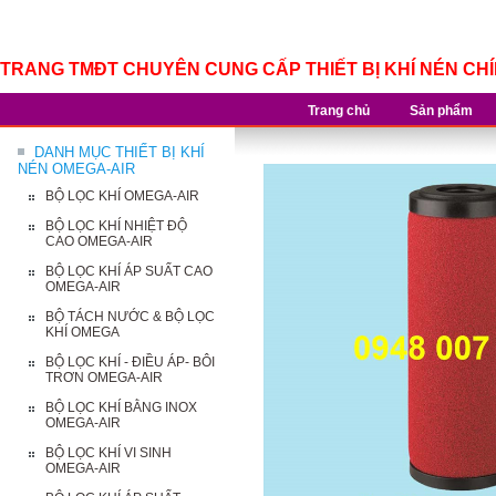
TRANG TMĐT CHUYÊN CUNG CẤP THIẾT BỊ KHÍ NÉN CH
Trang chủ
Sản phẩm
DANH MỤC THIẾT BỊ KHÍ
NÉN OMEGA-AIR
BỘ LỌC KHÍ OMEGA-AIR
BỘ LỌC KHÍ NHIỆT ĐỘ
CAO OMEGA-AIR
BỘ LỌC KHÍ ÁP SUẤT CAO
OMEGA-AIR
BỘ TÁCH NƯỚC & BỘ LỌC
KHÍ OMEGA
BỘ LỌC KHÍ - ĐIỀU ÁP- BÔI
TRƠN OMEGA-AIR
BỘ LỌC KHÍ BẰNG INOX
OMEGA-AIR
BỘ LỌC KHÍ VI SINH
OMEGA-AIR