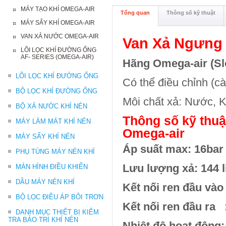
MÁY TẠO KHÍ OMEGA-AIR
Tổng quan
Thông số kỹ thuật
MÁY SẤY KHÍ OMEGA-AIR
VAN XẢ NƯỚC OMEGA-AIR
Van Xả Ngưng
LÕI LỌC KHÍ ĐƯỜNG ỐNG
AF- SERIES (OMEGA-AIR)
Hãng Omega-air (Sl
LÕI LỌC KHÍ ĐƯỜNG ỐNG
Có thể điều chỉnh (cà
BỘ LỌC KHÍ ĐƯỜNG ỐNG
Môi chất xả: Nước, 
BỘ XẢ NƯỚC KHÍ NÉN
Thông số kỹ thuậ
MÁY LÀM MÁT KHÍ NÉN
Omega-air
MÁY SẤY KHÍ NÉN
Áp suất max: 16ba
r
PHỤ TÙNG MÁY NÉN KHÍ
Lưu lượng xả: 144 li
MÀN HÌNH ĐIỀU KHIỂN
DẦU MÁY NÉN KHÍ
Kết nối ren đầu vào
BỘ LỌC ĐIỀU ÁP BÔI TRƠN
Kết nối ren đầu ra 
DANH MỤC THIẾT BỊ KIỂM
TRA BẢO TRÌ KHÍ NÉN
Nhiệt độ hoạt động: