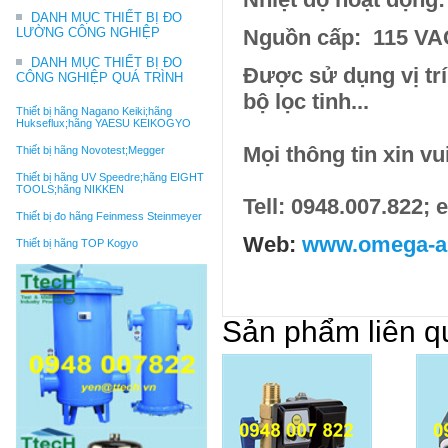
DANH MỤC THIẾT BỊ ĐO
LƯỜNG CÔNG NGHIỆP
Nguồn cấp: 115 VA
DANH MỤC THIẾT BỊ ĐO
Được sử dụng vị trí
CÔNG NGHIỆP QUÁ TRÌNH
bộ lọc tinh...
Thiết bị hãng Nagano Keiki;hãng
Hukseflux;hãng YAESU KEIKOGYO
Mọi thông tin xin vu
Thiết bị hãng Novotest;Megger
Thiết bị hãng UV Speedre;hãng EIGHT
TOOLS;hãng NIKKEN
Tell: 0948.007.822;
Thiết bị đo hãng Feinmess Steinmeyer
Web:
www.omega-ai
Thiết bị hãng TOP Kogyo
Sản phẩm liên q