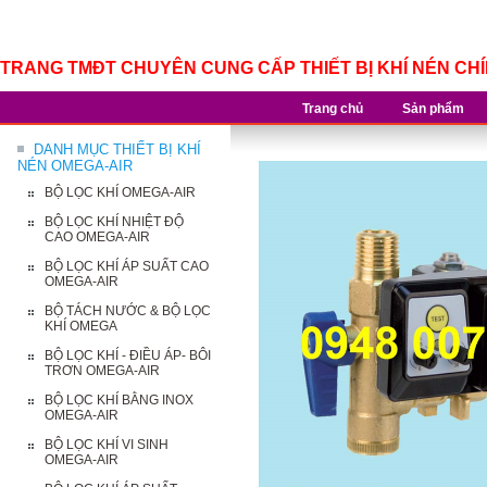
TRANG TMĐT CHUYÊN CUNG CẤP THIẾT BỊ KHÍ NÉN CH
Trang chủ
Sản phẩm
DANH MỤC THIẾT BỊ KHÍ
NÉN OMEGA-AIR
BỘ LỌC KHÍ OMEGA-AIR
BỘ LỌC KHÍ NHIỆT ĐỘ
CAO OMEGA-AIR
BỘ LỌC KHÍ ÁP SUẤT CAO
OMEGA-AIR
BỘ TÁCH NƯỚC & BỘ LỌC
KHÍ OMEGA
BỘ LỌC KHÍ - ĐIỀU ÁP- BÔI
TRƠN OMEGA-AIR
BỘ LỌC KHÍ BẰNG INOX
OMEGA-AIR
BỘ LỌC KHÍ VI SINH
OMEGA-AIR