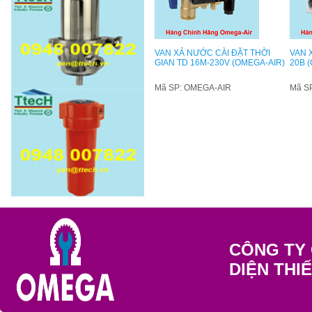
VAN XẢ NƯỚC CÀI ĐẶT THỜI
VAN 
GIAN TD 16M-230V (OMEGA-AIR)
20B 
Mã SP: OMEGA-AIR
Mã S
CÔNG TY 
DIỆN THI