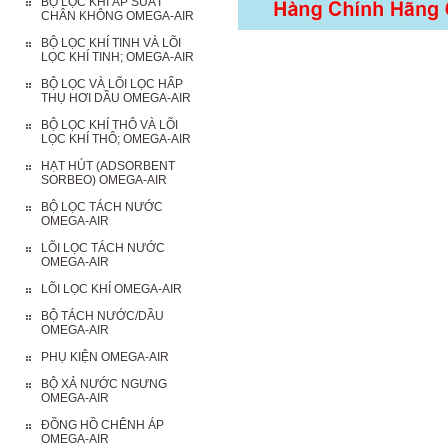
BỘ LỌC KHÍ ÁP SUẤT
CHÂN KHÔNG OMEGA-AIR
BỘ LỌC KHÍ TINH VÀ LÕI
LỌC KHÍ TINH; OMEGA-AIR
BỘ LỌC VÀ LÕI LỌC HẤP
THỤ HƠI DẦU OMEGA-AIR
BỘ LỌC KHÍ THÔ VÀ LÕI
LỌC KHÍ THÔ; OMEGA-AIR
HẠT HÚT (ADSORBENT
SORBEO) OMEGA-AIR
BỘ LỌC TÁCH NƯỚC
OMEGA-AIR
LÕI LỌC TÁCH NƯỚC
OMEGA-AIR
LÕI LỌC KHÍ OMEGA-AIR
BỘ TÁCH NƯỚC/DẦU
OMEGA-AIR
PHỤ KIỆN OMEGA-AIR
BỘ XẢ NƯỚC NGƯNG
OMEGA-AIR
ĐỒNG HỒ CHÊNH ÁP
OMEGA-AIR