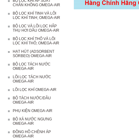
BỘ LỌC KHÍ ÁP SUẤT
CHÂN KHÔNG OMEGA-AIR
BỘ LỌC KHÍ TINH VÀ LÕI
LỌC KHÍ TINH; OMEGA-AIR
BỘ LỌC VÀ LÕI LỌC HẤP
THỤ HƠI DẦU OMEGA-AIR
BỘ LỌC KHÍ THÔ VÀ LÕI
LỌC KHÍ THÔ; OMEGA-AIR
HẠT HÚT (ADSORBENT
SORBEO) OMEGA-AIR
BỘ LỌC TÁCH NƯỚC
OMEGA-AIR
LÕI LỌC TÁCH NƯỚC
OMEGA-AIR
LÕI LỌC KHÍ OMEGA-AIR
BỘ TÁCH NƯỚC/DẦU
OMEGA-AIR
PHỤ KIỆN OMEGA-AIR
BỘ XẢ NƯỚC NGƯNG
OMEGA-AIR
ĐỒNG HỒ CHÊNH ÁP
OMEGA-AIR