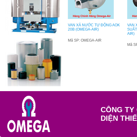
VAN XẢ NƯỚC TỰ ĐỘNG AOK
VAN 
20B (OMEGA-AIR)
SUẤT
AIR)
Mã SP: OMEGA-AIR
Mã S
CÔNG TY 
DIỆN THI