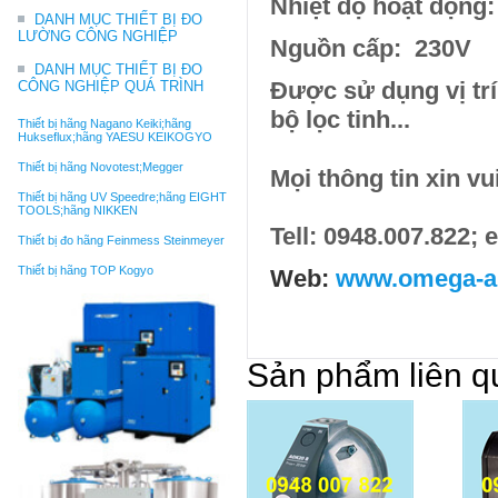
Nhiệt độ hoạt động:
DANH MỤC THIẾT BỊ ĐO
LƯỜNG CÔNG NGHIỆP
Nguồn cấp: 230V
DANH MỤC THIẾT BỊ ĐO
Được sử dụng vị trí
CÔNG NGHIỆP QUÁ TRÌNH
bộ lọc tinh...
Thiết bị hãng Nagano Keiki;hãng
Hukseflux;hãng YAESU KEIKOGYO
Thiết bị hãng Novotest;Megger
Mọi thông tin xin vu
Thiết bị hãng UV Speedre;hãng EIGHT
TOOLS;hãng NIKKEN
Tell: 0948.007.822;
Thiết bị đo hãng Feinmess Steinmeyer
Thiết bị hãng TOP Kogyo
Web:
www.omega-ai
Sản phẩm liên q