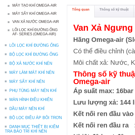
MÁY TẠO KHÍ OMEGA-AIR
Tổng quan
Thông số kỹ thuật
MÁY SẤY KHÍ OMEGA-AIR
VAN XẢ NƯỚC OMEGA-AIR
Van Xả Ngưng
LÕI LỌC KHÍ ĐƯỜNG ỐNG
AF- SERIES (OMEGA-AIR)
Hãng Omega-air (Sl
LÕI LỌC KHÍ ĐƯỜNG ỐNG
Có thể điều chỉnh (cà
BỘ LỌC KHÍ ĐƯỜNG ỐNG
Môi chất xả: Nước, 
BỘ XẢ NƯỚC KHÍ NÉN
Thông số kỹ thuậ
MÁY LÀM MÁT KHÍ NÉN
Omega-air
MÁY SẤY KHÍ NÉN
Áp suất max: 16ba
r
PHỤ TÙNG MÁY NÉN KHÍ
MÀN HÌNH ĐIỀU KHIỂN
Lưu lượng xả: 144 li
DẦU MÁY NÉN KHÍ
Kết nối ren đầu vào
BỘ LỌC ĐIỀU ÁP BÔI TRƠN
Kết nối ren đầu ra 
DANH MỤC THIẾT BỊ KIỂM
TRA BẢO TRÌ KHÍ NÉN