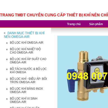
TRANG TMĐT CHUYÊN CUNG CẤP THIẾT BỊ KHÍ NÉN CH
Trang chủ
Sản phẩm
DANH MỤC THIẾT BỊ KHÍ
NÉN OMEGA-AIR
BỘ LỌC KHÍ OMEGA-AIR
BỘ LỌC KHÍ NHIỆT ĐỘ
CAO OMEGA-AIR
BỘ LỌC KHÍ ÁP SUẤT CAO
OMEGA-AIR
BỘ TÁCH NƯỚC & BỘ LỌC
KHÍ OMEGA
BỘ LỌC KHÍ - ĐIỀU ÁP- BÔI
TRƠN OMEGA-AIR
BỘ LỌC KHÍ BẰNG INOX
OMEGA-AIR
BỘ LỌC KHÍ VI SINH
OMEGA-AIR