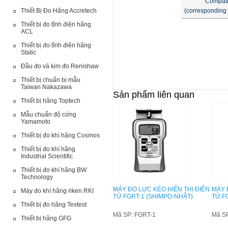
Compati
Thiết Bị Đo Hãng Accretech
(corresponding 
Thiết bị đo tĩnh điện hãng
ACL
Thiết bị đo tĩnh điện hãng
Static
Đầu đo và kim đo Renishaw
Thiết bị chuẩn bị mẫu
Taiwan Nakazawa
Sản phẩm liên quan
Thiết bị hãng Toptech
Mẫu chuẩn độ cứng
Yamamoto
Thiết bị đo khí hãng Cosmos
Thiết bị đo khí hãng
Industrial Scientific
Thiết bị đo khí hãng BW
Technology
MÁY ĐO LỰC KÉO HIỂN THỊ ĐIỆN
MÁY 
Máy đo khí hãng riken RKI
TỬ FGRT-1 (SHIMPO-NHẬT)
TỬ F
Thiết bị đo hãng Textest
Mã SP: FGRT-1
Mã S
Thiết bị hãng GFG