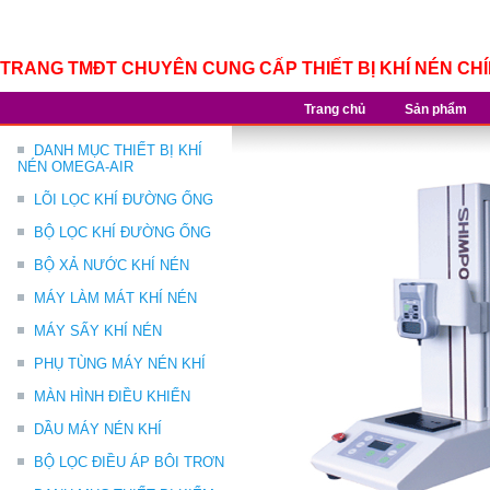
TRANG TMĐT CHUYÊN CUNG CẤP THIẾT BỊ KHÍ NÉN CH
Trang chủ
Sản phẩm
DANH MỤC THIẾT BỊ KHÍ
NÉN OMEGA-AIR
LÕI LỌC KHÍ ĐƯỜNG ỐNG
BỘ LỌC KHÍ ĐƯỜNG ỐNG
BỘ XẢ NƯỚC KHÍ NÉN
MÁY LÀM MÁT KHÍ NÉN
MÁY SẤY KHÍ NÉN
PHỤ TÙNG MÁY NÉN KHÍ
MÀN HÌNH ĐIỀU KHIỂN
DẦU MÁY NÉN KHÍ
BỘ LỌC ĐIỀU ÁP BÔI TRƠN