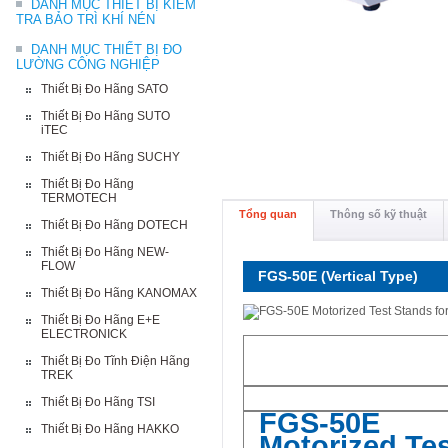
DANH MỤC THIẾT BỊ KIỂM
TRA BẢO TRÌ KHÍ NÉN
DANH MỤC THIẾT BỊ ĐO
LƯỜNG CÔNG NGHIỆP
Thiết Bị Đo Hãng SATO
Thiết Bị Đo Hãng SUTO
iTEC
Thiết Bị Đo Hãng SUCHY
Thiết Bị Đo Hãng
TERMOTECH
Tổng quan
Thông số kỹ thuật
Thiết Bị Đo Hãng DOTECH
Thiết Bị Đo Hãng NEW-
FLOW
FGS-50E (Vertical Type)
Thiết Bị Đo Hãng KANOMAX
Thiết Bị Đo Hãng E+E
ELECTRONICK
Thiết Bị Đo Tĩnh Điện Hãng
TREK
Thiết Bị Đo Hãng TSI
FGS-50E
Thiết Bị Đo Hãng HAKKO
Motorized Tes