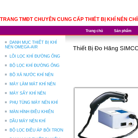
TRANG TMĐT CHUYÊN CUNG CẤP THIẾT BỊ KHÍ NÉN CH
Trang chủ
Sản phẩm
DANH MỤC THIẾT BỊ KHÍ
NÉN OMEGA-AIR
Thiết Bị Đo Hãng SIMC
LÕI LỌC KHÍ ĐƯỜNG ỐNG
BỘ LỌC KHÍ ĐƯỜNG ỐNG
BỘ XẢ NƯỚC KHÍ NÉN
MÁY LÀM MÁT KHÍ NÉN
MÁY SẤY KHÍ NÉN
PHỤ TÙNG MÁY NÉN KHÍ
MÀN HÌNH ĐIỀU KHIỂN
DẦU MÁY NÉN KHÍ
BỘ LỌC ĐIỀU ÁP BÔI TRƠN