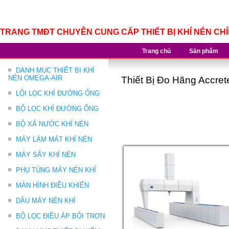
TRANG TMĐT CHUYÊN CUNG CẤP THIẾT BỊ KHÍ NÉN CH
Trang chủ
Sản phẩm
DANH MỤC THIẾT BỊ KHÍ
NÉN OMEGA-AIR
Thiết Bị Đo Hãng Accret
LÕI LỌC KHÍ ĐƯỜNG ỐNG
BỘ LỌC KHÍ ĐƯỜNG ỐNG
BỘ XẢ NƯỚC KHÍ NÉN
MÁY LÀM MÁT KHÍ NÉN
MÁY SẤY KHÍ NÉN
PHỤ TÙNG MÁY NÉN KHÍ
MÀN HÌNH ĐIỀU KHIỂN
DẦU MÁY NÉN KHÍ
BỘ LỌC ĐIỀU ÁP BÔI TRƠN