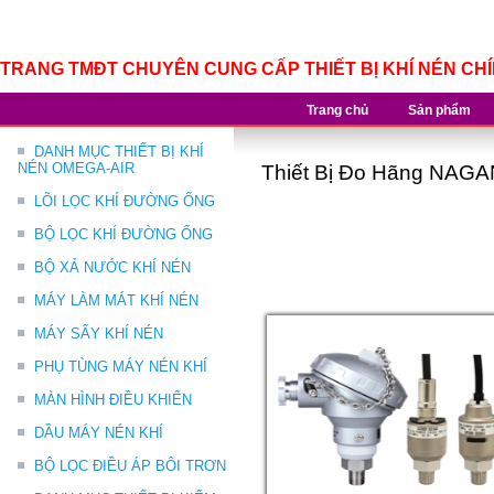
TRANG TMĐT CHUYÊN CUNG CẤP THIẾT BỊ KHÍ NÉN CH
Trang chủ
Sản phẩm
DANH MỤC THIẾT BỊ KHÍ
NÉN OMEGA-AIR
Thiết Bị Đo Hãng NAGA
LÕI LỌC KHÍ ĐƯỜNG ỐNG
BỘ LỌC KHÍ ĐƯỜNG ỐNG
BỘ XẢ NƯỚC KHÍ NÉN
MÁY LÀM MÁT KHÍ NÉN
MÁY SẤY KHÍ NÉN
PHỤ TÙNG MÁY NÉN KHÍ
MÀN HÌNH ĐIỀU KHIỂN
DẦU MÁY NÉN KHÍ
BỘ LỌC ĐIỀU ÁP BÔI TRƠN