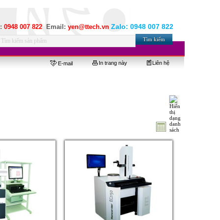
Zalo:
0948 007 822
e:
0948 007 822
Email:
yen@ttech.vn
In trang này
Liên hệ
E-mail