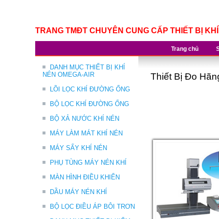
TRANG TMĐT CHUYÊN CUNG CẤP THIẾT BỊ KH
Trang chủ
DANH MỤC THIẾT BỊ KHÍ
NÉN OMEGA-AIR
Thiết Bị Đo Hã
LÕI LỌC KHÍ ĐƯỜNG ỐNG
BỘ LỌC KHÍ ĐƯỜNG ỐNG
BỘ XẢ NƯỚC KHÍ NÉN
MÁY LÀM MÁT KHÍ NÉN
MÁY SẤY KHÍ NÉN
PHỤ TÙNG MÁY NÉN KHÍ
MÀN HÌNH ĐIỀU KHIỂN
DẦU MÁY NÉN KHÍ
BỘ LỌC ĐIỀU ÁP BÔI TRƠN