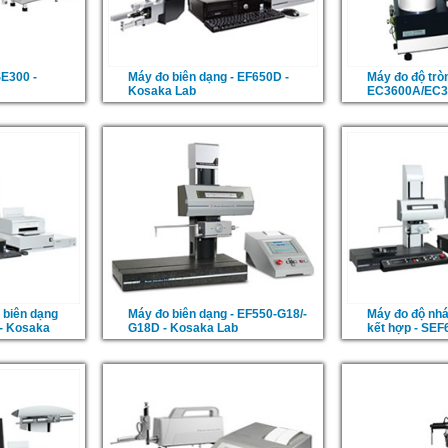
SE300 -
Máy đo biên dạng - EF650D -
Máy đo độ tròn
Kosaka Lab
EC3600A/EC3
 biên dạng
Máy đo biên dạng - EF550-G18/-
Máy đo độ nhá
 - Kosaka
G18D - Kosaka Lab
kết hợp - SEF