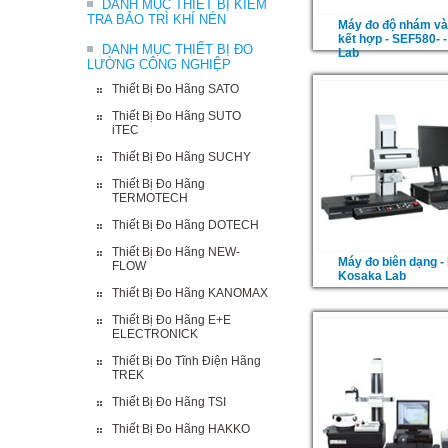
DANH MỤC THIẾT BỊ KIỂM
TRA BẢO TRÌ KHÍ NÉN
Máy đo độ nhám và
kết hợp - SEF580- 
DANH MỤC THIẾT BỊ ĐO
Lab
LƯỜNG CÔNG NGHIỆP
Thiết Bị Đo Hãng SATO
Thiết Bị Đo Hãng SUTO
iTEC
Thiết Bị Đo Hãng SUCHY
Thiết Bị Đo Hãng
TERMOTECH
Thiết Bị Đo Hãng DOTECH
Thiết Bị Đo Hãng NEW-
Máy đo biên dạng -
FLOW
Kosaka Lab
Thiết Bị Đo Hãng KANOMAX
Thiết Bị Đo Hãng E+E
ELECTRONICK
Thiết Bị Đo Tĩnh Điện Hãng
TREK
Thiết Bị Đo Hãng TSI
Thiết Bị Đo Hãng HAKKO