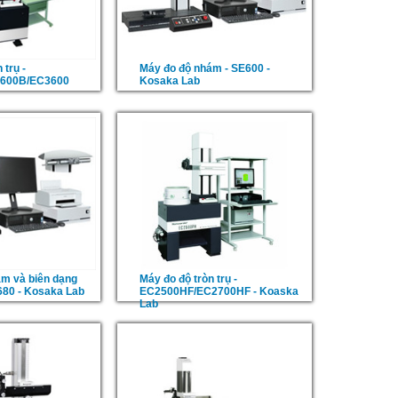
 trụ -
Máy đo độ nhám - SE600 -
600B/EC3600
Kosaka Lab
m và biên dạng
Máy đo độ tròn trụ -
680 - Kosaka Lab
EC2500HF/EC2700HF - Koaska
Lab