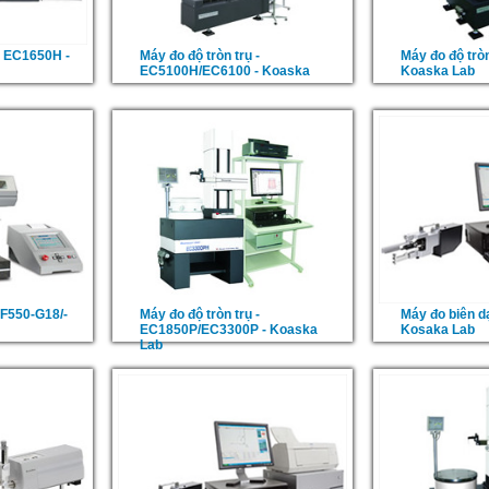
 - EC1650H -
Máy đo độ tròn trụ -
Máy đo độ tròn
EC5100H/EC6100 - Koaska
Koaska Lab
EF550-G18/-
Máy đo độ tròn trụ -
Máy đo biên d
EC1850P/EC3300P - Koaska
Kosaka Lab
Lab