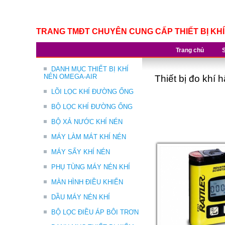
TRANG TMĐT CHUYÊN CUNG CẤP THIẾT BỊ KH
Trang chủ
DANH MỤC THIẾT BỊ KHÍ
NÉN OMEGA-AIR
Thiết bị đo khí h
LÕI LỌC KHÍ ĐƯỜNG ỐNG
BỘ LỌC KHÍ ĐƯỜNG ỐNG
BỘ XẢ NƯỚC KHÍ NÉN
MÁY LÀM MÁT KHÍ NÉN
MÁY SẤY KHÍ NÉN
PHỤ TÙNG MÁY NÉN KHÍ
MÀN HÌNH ĐIỀU KHIỂN
DẦU MÁY NÉN KHÍ
BỘ LỌC ĐIỀU ÁP BÔI TRƠN