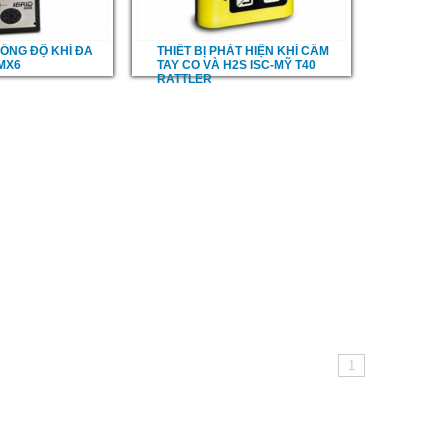
ỒNG ĐỘ KHÍ ĐA
THIẾT BỊ PHÁT HIỆN KHÍ CẦM
 MX6
TAY CO VÀ H2S ISC-MỸ T40
RATTLER
1