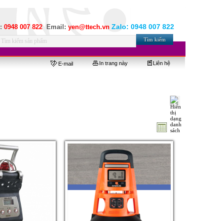
Zalo:
0948 007 822
e:
0948 007 822
Email:
yen@ttech.vn
In trang này
Liên hệ
E-mail