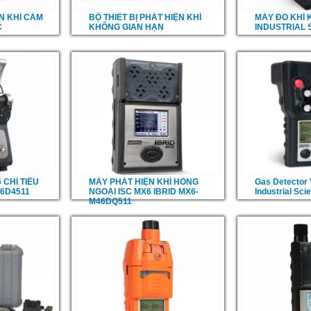
ỆN KHÍ CẦM
BỘ THIẾT BỊ PHÁT HIỆN KHÍ
MÁY ĐO KHÍ 
C
KHÔNG GIAN HẠN
INDUSTRIAL S
 CHỈ TIÊU
MÁY PHÁT HIỆN KHÍ HỒNG
Gas Detector 
16D4511
NGOẠI ISC MX6 IBRID MX6-
Industrial Scie
M46DQ511