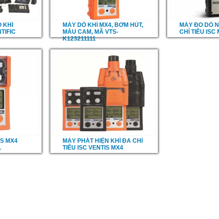
O KHÍ
MÁY DÒ KHÍ MX4, BƠM HÚT,
MÁY ĐO DÒ N
TIFIC
MÀU CAM, MÃ VTS-
CHỈ TIÊU ISC
K123211111
IS MX4
MÁY PHÁT HIỆN KHÍ ĐA CHỈ
L
TIÊU ISC VENTIS MX4