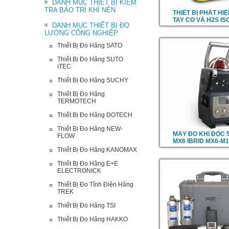
DANH MỤC THIẾT BỊ KIỂM
TRA BẢO TRÌ KHÍ NÉN
THIẾT BỊ PHÁT HI
TAY CO VÀ H2S IS
DANH MỤC THIẾT BỊ ĐO
LƯỜNG CÔNG NGHIỆP
Thiết Bị Đo Hãng SATO
Thiết Bị Đo Hãng SUTO
iTEC
Thiết Bị Đo Hãng SUCHY
Thiết Bị Đo Hãng
TERMOTECH
Thiết Bị Đo Hãng DOTECH
Thiết Bị Đo Hãng NEW-
MÁY ĐO KHÍ ĐỘC 5
FLOW
MX6 IBRID MX6-M
Thiết Bị Đo Hãng KANOMAX
Thiết Bị Đo Hãng E+E
ELECTRONICK
Thiết Bị Đo Tĩnh Điện Hãng
TREK
Thiết Bị Đo Hãng TSI
Thiết Bị Đo Hãng HAKKO