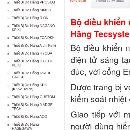
Tổng quan
Thông số kỹ thuật
Thiết Bị Đo Hãng PROSTAT
Thiết Bị Đo Hãng SIMCO
Bộ điều khiển
Thiết Bị Đo Hãng RION
Thiết Bị Đo Hãng NAGANO
Hãng Tecsystem
KEIKI
Thiết Bị Đo Hãng TOA DKK
Bộ điều khiển n
Thiết Bị Đo Hãng Aichi Keiki
Thiết Bị Đo Hãng HYODA
điện tử sáng tạ
Thiết Bị Đo Hãng DAICHI
KEIKI
đúc, với cổng En
Thiết Bị Đo Hãng ASAHI
GAUGE
Được trang bị vớ
Thiết Bị Đo Hãng KRK
(KASAHARA)
kiểm soát nhiệt
Thiết Bị Đo Hãng CUSTOM
Thiết Bị Đo Hãng MADGE
TECH
Giao tiếp với 
Thiết Bị Đo Hãng ACO
người dùng hiển
Thiết Bị Đo Hãng
HASEGAWA