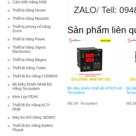
Cảm biến hãng ASM
ZALO/ Tell: 094
Thiết bị hãng Hozan
Thiết bị hãng Musashi
Thiết bị phòng nổ hãng
Sản phẩm liên q
Ecom
Thiết bị hãng Pixavi
Thiết bị hãng Sigma
Electronics
Thiết bị hãng Magna
Thiết Bị Hãng Trotec
Thiết Bị Đo Hãng COSMOS
Bộ Điều Khiển Nhiệt Độ
Bộ điều khiển nhiệt độ NT935 AD
Bộ đi
Hãng Tecsystem
Tecsystem
Tecsy
Kính Lúp PEAK
Mã SP: Tecsystem
Mã SP
Thiết Bị Đo Hãng ACO -
Nhật
Máy Đo Khí Hãng SENKO
Thiết Bị Đo Hãng Elektro
Physik