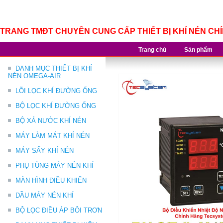
TRANG TMĐT CHUYÊN CUNG CẤP THIẾT BỊ KHÍ NÉN CH
Trang chủ
Sản phẩm
DANH MỤC THIẾT BỊ KHÍ
NÉN OMEGA-AIR
LÕI LỌC KHÍ ĐƯỜNG ỐNG
BỘ LỌC KHÍ ĐƯỜNG ỐNG
BỘ XẢ NƯỚC KHÍ NÉN
MÁY LÀM MÁT KHÍ NÉN
MÁY SẤY KHÍ NÉN
PHỤ TÙNG MÁY NÉN KHÍ
MÀN HÌNH ĐIỀU KHIỂN
DẦU MÁY NÉN KHÍ
BỘ LỌC ĐIỀU ÁP BÔI TRƠN