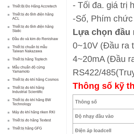
- Tối đa. giá trị
Thiết Bị Đo Hãng Accretech
Thiết bị đo tĩnh điện hãng
-Số, Phím chức
ACL
Thiết bị đo tĩnh điện hãng
Lựa chọn đầu 
Static
Đầu đo và kim đo Renishaw
0~10V (Đầu ra 
Thiết bị chuẩn bị mẫu
Taiwan Nakazawa
4~20mA (Đầu ra
Thiết bị hãng Toptech
Mẫu chuẩn độ cứng
RS422/485(Truy
Yamamoto
Thiết bị đo khí hãng Cosmos
Thông số kỹ t
Thiết bị đo khí hãng
Industrial Scientific
Thiết bị đo khí hãng BW
Thông số
Technology
Máy đo khí hãng riken RKI
Độ nhạy đầu vào
Thiết bị đo hãng Textest
Thiết bị hãng GFG
Điện áp loadcell