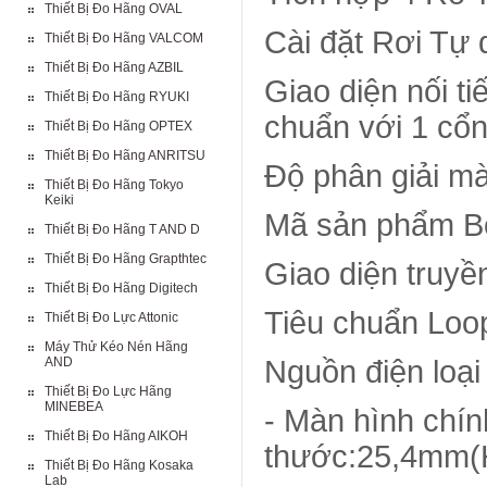
Thiết Bị Đo Hãng OVAL
Cài đặt Rơi Tự 
Thiết Bị Đo Hãng VALCOM
Thiết Bị Đo Hãng AZBIL
Giao diện nối t
Thiết Bị Đo Hãng RYUKI
chuẩn với 1 cổn
Thiết Bị Đo Hãng OPTEX
Thiết Bị Đo Hãng ANRITSU
Độ phân giải mà
Thiết Bị Đo Hãng Tokyo
Keiki
Mã sản phẩm B
Thiết Bị Đo Hãng T AND D
Thiết Bị Đo Hãng Grapthtec
Giao diện truyền
Thiết Bị Đo Hãng Digitech
Tiêu chuẩn Loop
Thiết Bị Đo Lực Attonic
Máy Thử Kéo Nén Hãng
AND
Nguồn điện loại
Thiết Bị Đo Lực Hãng
MINEBEA
- Màn hình chí
Thiết Bị Đo Hãng AIKOH
thước:25,4mm
Thiết Bị Đo Hãng Kosaka
Lab