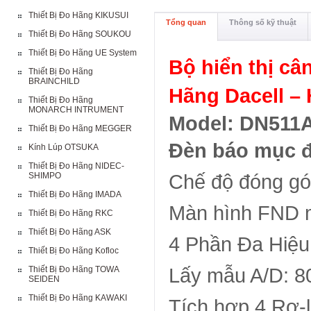
Thiết Bị Đo Hãng KIKUSUI
Tổng quan
Thông số kỹ thuật
Thiết Bị Đo Hãng SOUKOU
Thiết Bị Đo Hãng UE System
Bộ hiển thị câ
Thiết Bị Đo Hãng
BRAINCHILD
Hãng Dacell –
Thiết Bị Đo Hãng
MONARCH INTRUMENT
Model: DN511
Thiết Bị Đo Hãng MEGGER
Đèn báo mục đ
Kính Lúp OTSUKA
Thiết Bị Đo Hãng NIDEC-
SHIMPO
Chế độ đóng gói
Thiết Bị Đo Hãng IMADA
Màn hình FND m
Thiết Bị Đo Hãng RKC
Thiết Bị Đo Hãng ASK
4 Phần Đa Hiệu
Thiết Bị Đo Hãng Kofloc
Thiết Bị Đo Hãng TOWA
Lấy mẫu A/D: 80
SEIDEN
Thiết Bị Đo Hãng KAWAKI
Tích hợp 4 Rơ-l