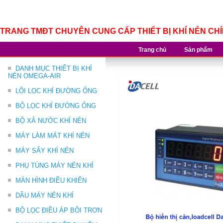
TRANG TMĐT CHUYÊN CUNG CẤP THIẾT BỊ KHÍ NÉN CH
Trang chủ
Sản phẩm
DANH MỤC THIẾT BỊ KHÍ
NÉN OMEGA-AIR
LÕI LỌC KHÍ ĐƯỜNG ỐNG
BỘ LỌC KHÍ ĐƯỜNG ỐNG
BỘ XẢ NƯỚC KHÍ NÉN
MÁY LÀM MÁT KHÍ NÉN
MÁY SẤY KHÍ NÉN
PHỤ TÙNG MÁY NÉN KHÍ
MÀN HÌNH ĐIỀU KHIỂN
DẦU MÁY NÉN KHÍ
BỘ LỌC ĐIỀU ÁP BÔI TRƠN