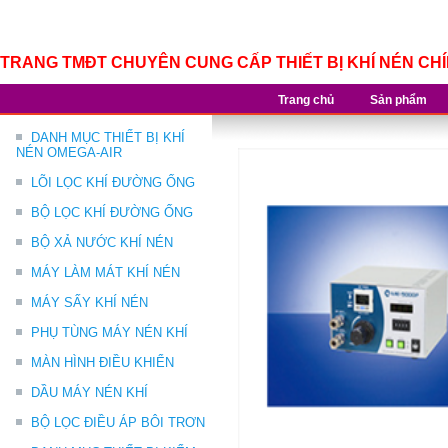
TRANG TMĐT CHUYÊN CUNG CẤP THIẾT BỊ KHÍ NÉN CH
Trang chủ
Sản phẩm
DANH MỤC THIẾT BỊ KHÍ
NÉN OMEGA-AIR
LÕI LỌC KHÍ ĐƯỜNG ỐNG
BỘ LỌC KHÍ ĐƯỜNG ỐNG
BỘ XẢ NƯỚC KHÍ NÉN
MÁY LÀM MÁT KHÍ NÉN
MÁY SẤY KHÍ NÉN
PHỤ TÙNG MÁY NÉN KHÍ
MÀN HÌNH ĐIỀU KHIỂN
DẦU MÁY NÉN KHÍ
BỘ LỌC ĐIỀU ÁP BÔI TRƠN