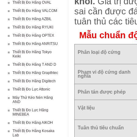
khối.
Giá trị đ
Thiết Bị Đo Hãng OVAL
sai cần được đ
Thiết Bị Đo Hãng VALCOM
tuân thủ các ti
Thiết Bị Đo Hãng AZBIL
Thiết Bị Đo Hãng RYUKI
Mẫu chuẩn đ
Thiết Bị Đo Hãng OPTEX
Thiết Bị Đo Hãng ANRITSU
Phân loại độ cứng
Thiết Bị Đo Hãng Tokyo
Keiki
Thiết Bị Đo Hãng T AND D
Phạm vi độ cứng danh
Thiết Bị Đo Hãng Grapthtec
nghĩa
Thiết Bị Đo Hãng Digitech
Thiết Bị Đo Lực Attonic
Phân tán được phép
Máy Thử Kéo Nén Hãng
AND
Vật liệu
Thiết Bị Đo Lực Hãng
MINEBEA
Thiết Bị Đo Hãng AIKOH
Tuân thủ tiêu chuẩn
Thiết Bị Đo Hãng Kosaka
Lab