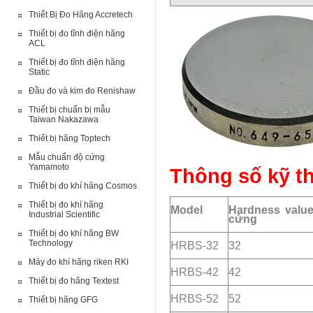
Thiết Bị Đo Hãng Accretech
Thiết bị đo tĩnh điện hãng
ACL
Thiết bị đo tĩnh điện hãng
Static
Đầu đo và kim đo Renishaw
Thiết bị chuẩn bị mẫu
Taiwan Nakazawa
Thiết bị hãng Toptech
Mẫu chuẩn độ cứng
Yamamoto
Thông số kỹ 
Thiết bị đo khí hãng Cosmos
Thiết bị đo khí hãng
Model
Hardness value/
Industrial Scientific
cứng
Thiết bị đo khí hãng BW
Technology
HRBS-32
32
Máy đo khí hãng riken RKI
HRBS-42
42
Thiết bị đo hãng Textest
HRBS-52
52
Thiết bị hãng GFG