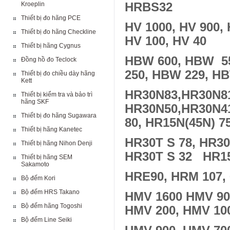
Kroeplin
HRBS32
Thiết bị đo hãng PCE
HV 1000, HV 900, 
Thiết bị đo hãng Checkline
HV 100, HV 40
Thiết bị hãng Cygnus
HBW 600, HBW 5
Đồng hồ đo Teclock
250, HBW 229, 
Thiết bị đo chiều dày hãng
Kett
HR30N83,HR30N8
Thiết bị kiểm tra và bảo trì
hãng SKF
HR30N50,HR30N41 
Thiết bị đo hãng Sugawara
80, HR15N(45N) 75
Thiết bị hãng Kanetec
HR30T S 78, HR30
Thiết bị hãng Nihon Denji
HR30T S 32 HR15
Thiết bị hãng SEM
Sakamoto
HRE90, HRM 107, 
Bộ đếm Kori
Bộ đếm HRS Takano
HMV 1600 HMV 900
Bộ đếm hãng Togoshi
HMV 200, HMV 10
Bộ đếm Line Seiki