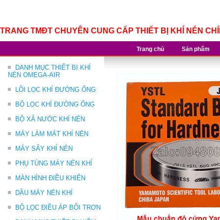
TRANG TMĐT CHUYÊN CUNG CẤP THIẾT BỊ KHÍ NÉN CH
Trang chủ
Sản phẩm
DANH MỤC THIẾT BỊ KHÍ
NÉN OMEGA-AIR
LÕI LỌC KHÍ ĐƯỜNG ỐNG
BỘ LỌC KHÍ ĐƯỜNG ỐNG
BỘ XẢ NƯỚC KHÍ NÉN
MÁY LÀM MÁT KHÍ NÉN
MÁY SẤY KHÍ NÉN
PHỤ TÙNG MÁY NÉN KHÍ
MÀN HÌNH ĐIỀU KHIỂN
DẦU MÁY NÉN KHÍ
BỘ LỌC ĐIỀU ÁP BÔI TRƠN