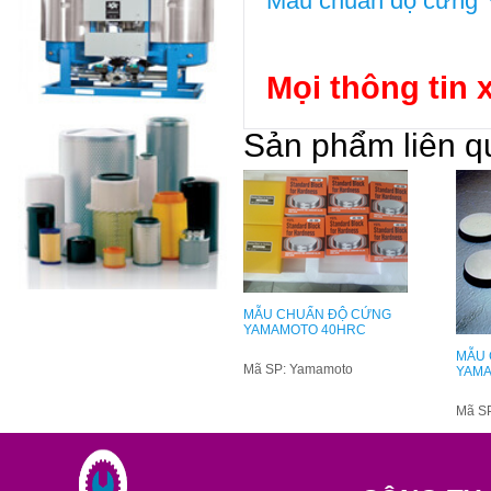
Mẫu chuẩn độ cứng
Mọi thông tin x
Sản phẩm liên q
MẪU CHUẨN ĐỘ CỨNG
YAMAMOTO 40HRC
MẪU 
Mã SP: Yamamoto
YAM
Mã SP