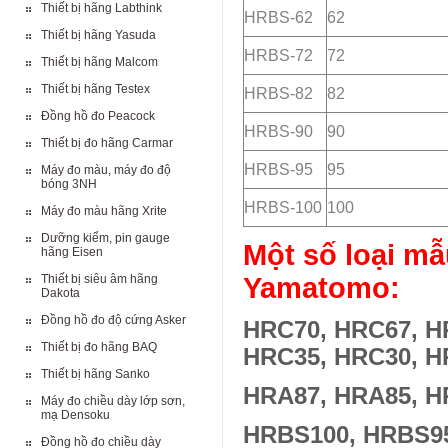
Thiết bị hãng Labthink
HRBS-62
62
Thiết bị hãng Yasuda
HRBS-72
72
Thiết bị hãng Malcom
Thiết bị hãng Testex
HRBS-82
82
Đồng hồ đo Peacock
HRBS-90
90
Thiết bị đo hãng Carmar
HRBS-95
95
Máy đo màu, máy đo độ
bóng 3NH
HRBS-100
100
Máy đo màu hãng Xrite
Dưỡng kiểm, pin gauge
Một số loại m
hãng Eisen
Thiết bị siêu âm hãng
Yamatomo:
Dakota
Đồng hồ đo độ cứng Asker
HRC70, HRC67, H
Thiết bị đo hãng BAQ
HRC35, HRC30, H
Thiết bị hãng Sanko
HRA87, HRA85, H
Máy đo chiều dày lớp sơn,
mạ Densoku
HRBS100, HRBS95
Đồng hồ đo chiều dày