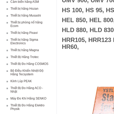
UMV 900, UMV 70
Cảm biến hãng ASM
Thiết bị hãng Hozan
HS 100, HS 95, HS
Thiết bị hãng Musashi
HEL 850, HEL 800
Thiết bị phòng nổ hãng
Ecom
HLD 880, HLD 830
Thiết bị hãng Pixavi
HRR105, HRR123 
Thiết bị hãng Sigma
Electronics
HR60,
Thiết bị hãng Magna
Thiết Bị Hãng Trotec
Thiết Bị Đo Hãng COSMOS
Bộ Điều Khiển Nhiệt Độ
Hãng Tecsystem
Kính Lúp PEAK
Thiết Bị Đo Hãng ACO -
Nhật
Máy Đo Khí Hãng SENKO
Thiết Bị Đo Hãng Elektro
Physik