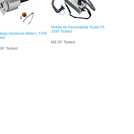
Mobile Air Permeability Tester FX
3345 Textest
kage Hardness Meter L 5700
est
Mã SP: Textest
SP: Textest