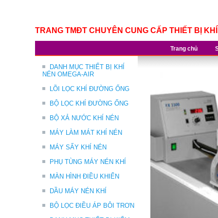
TRANG TMĐT CHUYÊN CUNG CẤP THIẾT BỊ KH
Trang chủ
DANH MỤC THIẾT BỊ KHÍ
NÉN OMEGA-AIR
LÕI LỌC KHÍ ĐƯỜNG ỐNG
BỘ LỌC KHÍ ĐƯỜNG ỐNG
BỘ XẢ NƯỚC KHÍ NÉN
MÁY LÀM MÁT KHÍ NÉN
MÁY SẤY KHÍ NÉN
PHỤ TÙNG MÁY NÉN KHÍ
MÀN HÌNH ĐIỀU KHIỂN
DẦU MÁY NÉN KHÍ
BỘ LỌC ĐIỀU ÁP BÔI TRƠN