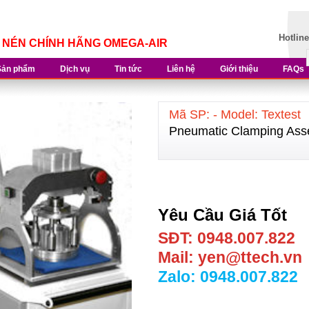
Hotlin
Í NÉN CHÍNH HÃNG OMEGA-AIR
Sản phẩm
Dịch vụ
Tin tức
Liên hệ
Giới thiệu
FAQs
Mã SP: - Model: Textest
Pneumatic Clamping As
Yêu Cầu Giá Tốt
SĐT: 0948.007.822
Mail: yen@ttech.vn
Zalo: 0948.007.822