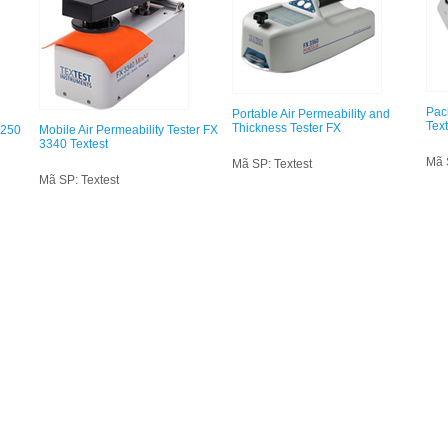
Pac
Portable Air Permeability and
Text
Thickness Tester FX
3250
Mobile Air Permeability Tester FX
3340 Textest
Mã 
Mã SP: Textest
Mã SP: Textest