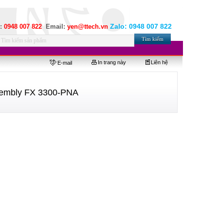
Zalo:
0948 007 822
e:
0948 007 822
Email:
yen@ttech.vn
In trang này
Liên hệ
E-mail
sembly FX 3300-PNA