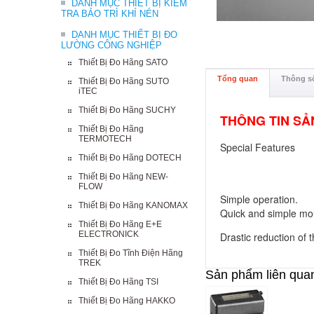
DANH MỤC THIẾT BỊ KIỂM
TRA BẢO TRÌ KHÍ NÉN
DANH MỤC THIẾT BỊ ĐO
LƯỜNG CÔNG NGHIỆP
Thiết Bị Đo Hãng SATO
Tổng quan
Thông số
Thiết Bị Đo Hãng SUTO
iTEC
Thiết Bị Đo Hãng SUCHY
THÔNG TIN SẢ
Thiết Bị Đo Hãng
TERMOTECH
Special Features
Thiết Bị Đo Hãng DOTECH
Thiết Bị Đo Hãng NEW-
FLOW
Simple operation.
Thiết Bị Đo Hãng KANOMAX
Quick and simple mou
Thiết Bị Đo Hãng E+E
ELECTRONICK
Drastic reduction of t
Thiết Bị Đo Tĩnh Điện Hãng
TREK
Sản phẩm liên qua
Thiết Bị Đo Hãng TSI
Thiết Bị Đo Hãng HAKKO