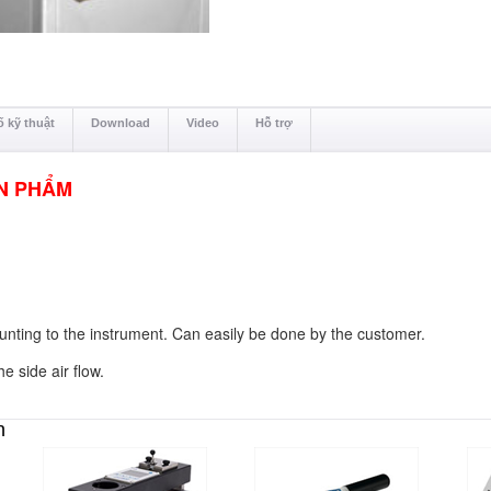
 kỹ thuật
Download
Video
Hỗ trợ
N PHẨM
nting to the instrument. Can easily be done by the customer.
he side air flow.
n