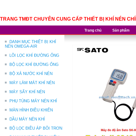
TRANG TMĐT CHUYÊN CUNG CẤP THIẾT BỊ KHÍ NÉN CH
Trang chủ
Sản phẩm
DANH MỤC THIẾT BỊ KHÍ
NÉN OMEGA-AIR
LÕI LỌC KHÍ ĐƯỜNG ỐNG
BỘ LỌC KHÍ ĐƯỜNG ỐNG
BỘ XẢ NƯỚC KHÍ NÉN
MÁY LÀM MÁT KHÍ NÉN
MÁY SẤY KHÍ NÉN
PHỤ TÙNG MÁY NÉN KHÍ
MÀN HÌNH ĐIỀU KHIỂN
DẦU MÁY NÉN KHÍ
BỘ LỌC ĐIỀU ÁP BÔI TRƠN