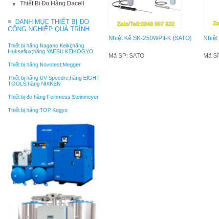
Thiết Bị Đo Hãng Dacell
DANH MỤC THIẾT BỊ ĐO
CÔNG NGHIỆP QUÁ TRÌNH
Nhiệt Kế SK-250WPII-K (SATO)
Nhiệt
Thiết bị hãng Nagano Keiki;hãng
Hukseflux;hãng YAESU KEIKOGYO
Mã SP: SATO
Mã S
Thiết bị hãng Novotest;Megger
Thiết bị hãng UV Speedre;hãng EIGHT
TOOLS;hãng NIKKEN
Thiết bị đo hãng Feinmess Steinmeyer
Thiết bị hãng TOP Kogyo