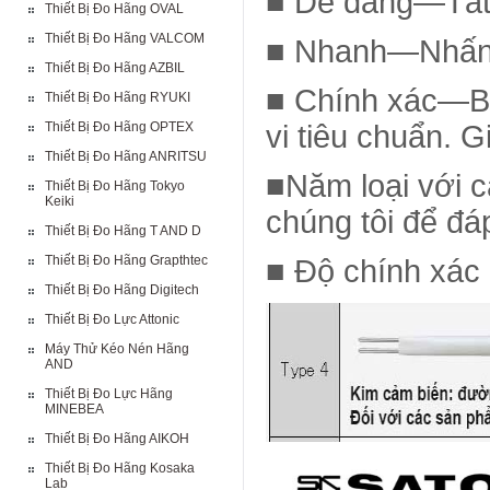
■ Dễ dàng—Tất 
Thiết Bị Đo Hãng OVAL
Thiết Bị Đo Hãng VALCOM
■ Nhanh—Nhấn p
Thiết Bị Đo Hãng AZBIL
■ Chính xác—Bả
Thiết Bị Đo Hãng RYUKI
Thiết Bị Đo Hãng OPTEX
vi tiêu chuẩn. G
Thiết Bị Đo Hãng ANRITSU
■Năm loại với 
Thiết Bị Đo Hãng Tokyo
Keiki
chúng tôi để đá
Thiết Bị Đo Hãng T AND D
Thiết Bị Đo Hãng Grapthtec
■ Độ chính xác
Thiết Bị Đo Hãng Digitech
Thiết Bị Đo Lực Attonic
Máy Thử Kéo Nén Hãng
AND
Thiết Bị Đo Lực Hãng
MINEBEA
Thiết Bị Đo Hãng AIKOH
Thiết Bị Đo Hãng Kosaka
Lab