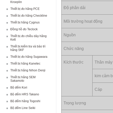
Kroeplin
Độ phân dải
Thiết bị đo hãng PCE
Thiết bị đo hãng Checkline
Môi trường hoạt động
Thiết bị hãng Cygnus
Đồng hồ đo Teclock
Nguồn
Thiết bị đo chiều dày hãng
Kett
Thiết bị kiểm tra và bảo trì
Chức năng
hãng SKF
Thiết bị đo hãng Sugawara
Kích thước
Thân máy
Thiết bị hãng Kanetec
Thiết bị hãng Nihon Denji
kim cảm b
Thiết bị hãng SEM
Sakamoto
Bộ đếm Kori
Cáp
Bộ đếm HRS Takano
Bộ đếm hãng Togoshi
Trọng lượng
Bộ đếm Line Seiki