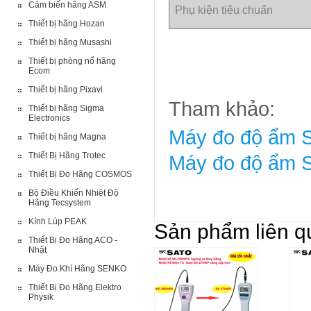
Cảm biến hãng ASM
Phụ kiện tiêu chuẩn
Thiết bị hãng Hozan
Thiết bị hãng Musashi
Thiết bị phòng nổ hãng
Ecom
Thiết bị hãng Pixavi
Tham khảo:
Thiết bị hãng Sigma
Electronics
Máy đo độ ẩm S
Thiết bị hãng Magna
Thiết Bị Hãng Trotec
Máy đo độ ẩm S
Thiết Bị Đo Hãng COSMOS
Bộ Điều Khiển Nhiệt Độ
Hãng Tecsystem
Kính Lúp PEAK
Sản phẩm liên q
Thiết Bị Đo Hãng ACO -
Nhật
Máy Đo Khí Hãng SENKO
Thiết Bị Đo Hãng Elektro
Physik