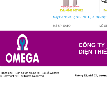
Máy Đo Nhiệt Độ SK-8700II (SATO)
Nhiệt
Mã SP: SATO
Mã S
CÔNG TY 
DIỆN THI
Trang chủ
|
Liên hệ với chúng tôi
|
Sơ đồ website
Phòng E2, nhà C4, đường 
© Copyright 2013 All Rights Reserved.