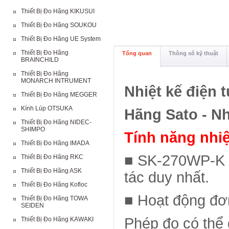
Thiết Bị Đo Hãng KIKUSUI
Thiết Bị Đo Hãng SOUKOU
Thiết Bị Đo Hãng UE System
Thiết Bị Đo Hãng
Tổng quan
Thông số kỹ thuật
BRAINCHILD
Thiết Bị Đo Hãng
MONARCH INTRUMENT
Nhiệt kế điện
Thiết Bị Đo Hãng MEGGER
Kính Lúp OTSUKA
Hãng Sato - N
Thiết Bị Đo Hãng NIDEC-
SHIMPO
Tính năng nhi
Thiết Bị Đo Hãng IMADA
■ SK-270WP-K l
Thiết Bị Đo Hãng RKC
Thiết Bị Đo Hãng ASK
tác duy nhất.
Thiết Bị Đo Hãng Kofloc
■ Hoạt động đơ
Thiết Bị Đo Hãng TOWA
SEIDEN
Phép đo có thể
Thiết Bị Đo Hãng KAWAKI