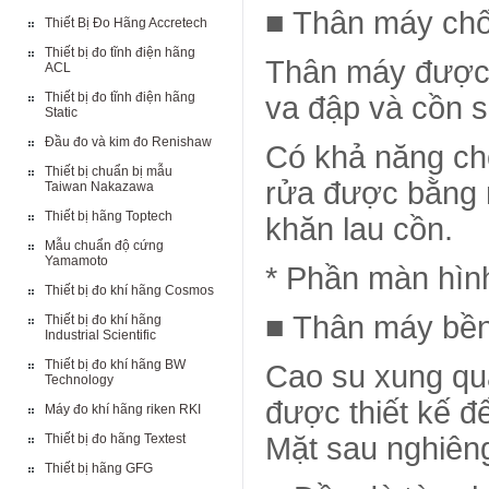
■ Thân máy chố
Thiết Bị Đo Hãng Accretech
Thiết bị đo tĩnh điện hãng
Thân máy được 
ACL
Thiết bị đo tĩnh điện hãng
va đập và cồn 
Static
Đầu đo và kim đo Renishaw
Có khả năng ch
Thiết bị chuẩn bị mẫu
rửa được bằng 
Taiwan Nakazawa
Thiết bị hãng Toptech
khăn lau cồn.
Mẫu chuẩn độ cứng
Yamamoto
* Phần màn hìn
Thiết bị đo khí hãng Cosmos
■ Thân máy bền,
Thiết bị đo khí hãng
Industrial Scientific
Thiết bị đo khí hãng BW
Cao su xung quan
Technology
được thiết kế đ
Máy đo khí hãng riken RKI
Thiết bị đo hãng Textest
Mặt sau nghiêng
Thiết bị hãng GFG