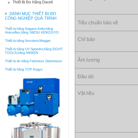
Thiết Bị Đo Hãng Dacell
DANH MỤC THIẾT BỊ ĐO
CÔNG NGHIỆP QUÁ TRÌNH
Tiêu chuẩn bảo vệ
Thiết bị hãng Nagano Keiki;hãng
Hukseflux;hãng YAESU KEIKOGYO
Chỉ báo
Thiết bị hãng Novotest;Megger
Thiết bị hãng UV Speedre;hãng EIGHT
TOOLS;hãng NIKKEN
Âm lượng
Thiết bị đo hãng Feinmess Steinmeyer
Thiết bị hãng TOP Kogyo
Đầu dò
Vật liệu