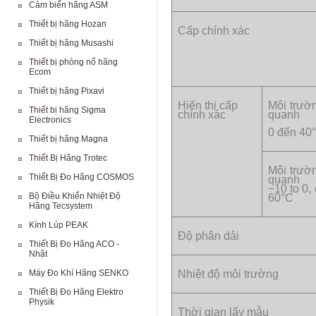
Cảm biến hãng ASM
Thiết bị hãng Hozan
Cấp chính xác
Thiết bị hãng Musashi
Thiết bị phòng nổ hãng
Ecom
Thiết bị hãng Pixavi
Hiển thị cấp
Môi trườ
Thiết bị hãng Sigma
chính xác
quanh
Electronics
0 đến 40
Thiết bị hãng Magna
Thiết Bị Hãng Trotec
Môi trườ
Thiết Bị Đo Hãng COSMOS
quanh
−10 to 0, 
Bộ Điều Khiển Nhiệt Độ
60°C
Hãng Tecsystem
Kính Lúp PEAK
Độ phân dải
Thiết Bị Đo Hãng ACO -
Nhật
Máy Đo Khí Hãng SENKO
Nhiệt độ môi trường
Thiết Bị Đo Hãng Elektro
Physik
Thời gian lấy mẫu