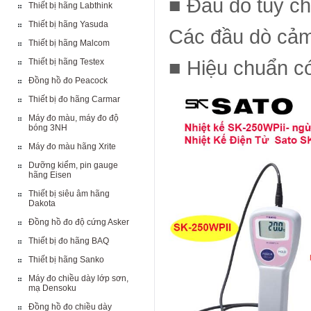
■ Đầu dò tùy c
Thiết bị hãng Labthink
Thiết bị hãng Yasuda
Các đầu dò cảm
Thiết bị hãng Malcom
Thiết bị hãng Testex
■ Hiệu chuẩn c
Đồng hồ đo Peacock
Thiết bị đo hãng Carmar
Máy đo màu, máy đo độ
bóng 3NH
Máy đo màu hãng Xrite
Dưỡng kiểm, pin gauge
hãng Eisen
Thiết bị siêu âm hãng
Dakota
Đồng hồ đo độ cứng Asker
Thiết bị đo hãng BAQ
Thiết bị hãng Sanko
Máy đo chiều dày lớp sơn,
mạ Densoku
Đồng hồ đo chiều dày