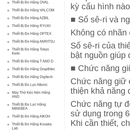
Thiết Bị Đo Hãng OVAL
kỳ cấu hình nào
Thiết Bị Đo Hãng VALCOM
■ Số sê-ri và n
Thiết Bị Đo Hãng AZBIL
Thiết Bị Đo Hãng RYUKI
Không có nhãn 
Thiết Bị Đo Hãng OPTEX
Thiết Bị Đo Hãng ANRITSU
Số sê-ri của thi
Thiết Bị Đo Hãng Tokyo
bật nguồn giúp 
Keiki
Thiết Bị Đo Hãng T AND D
■ Chức năng giữ
Thiết Bị Đo Hãng Grapthtec
Thiết Bị Đo Hãng Digitech
Chức năng giữ c
Thiết Bị Đo Lực Attonic
thiện khả năng 
Máy Thử Kéo Nén Hãng
AND
Chức năng tự độ
Thiết Bị Đo Lực Hãng
MINEBEA
sử dụng trong 6
Thiết Bị Đo Hãng AIKOH
Khi cần thiết, 
Thiết Bị Đo Hãng Kosaka
Lab