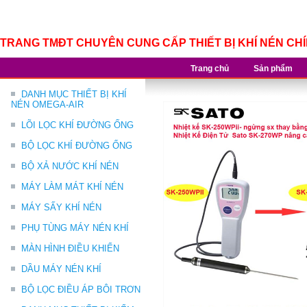
TRANG TMĐT CHUYÊN CUNG CẤP THIẾT BỊ KHÍ NÉN CH
Trang chủ
Sản phẩm
DANH MỤC THIẾT BỊ KHÍ
NÉN OMEGA-AIR
LÕI LỌC KHÍ ĐƯỜNG ỐNG
BỘ LỌC KHÍ ĐƯỜNG ỐNG
BỘ XẢ NƯỚC KHÍ NÉN
MÁY LÀM MÁT KHÍ NÉN
MÁY SẤY KHÍ NÉN
PHỤ TÙNG MÁY NÉN KHÍ
MÀN HÌNH ĐIỀU KHIỂN
DẦU MÁY NÉN KHÍ
BỘ LỌC ĐIỀU ÁP BÔI TRƠN