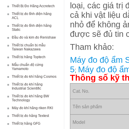
loại, các giá tr
Thiết Bị Đo Hãng Accretech
cả khi vật liệu
Thiết bị đo tĩnh điện hãng
ACL
nhỏ để không ản
Thiết bị đo tĩnh điện hãng
Static
được sẽ đủ tin 
Đầu đo và kim đo Renishaw
Tham khảo:
Thiết bị chuẩn bị mẫu
Taiwan Nakazawa
Thiết bị hãng Toptech
Máy đo độ ẩm S
Mẫu chuẩn độ cứng
5
Máy đo độ ẩ
;
Yamamoto
Thông số kỹ t
Thiết bị đo khí hãng Cosmos
Thiết bị đo khí hãng
Industrial Scientific
Cat. No.
Thiết bị đo khí hãng BW
Technology
Tên sản phẩm
Máy đo khí hãng riken RKI
Thiết bị đo hãng Textest
Model
Thiết bị hãng GFG