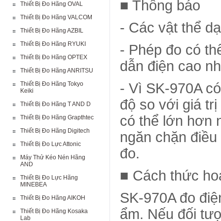
■ Thông báo
Thiết Bị Đo Hãng OVAL
Thiết Bị Đo Hãng VALCOM
- Các vật thể d
Thiết Bị Đo Hãng AZBIL
Thiết Bị Đo Hãng RYUKI
- Phép đo có th
Thiết Bị Đo Hãng OPTEX
dẫn điện cao nh
Thiết Bị Đo Hãng ANRITSU
Thiết Bị Đo Hãng Tokyo
- Vì SK-970A có
Keiki
độ so với giá t
Thiết Bị Đo Hãng T AND D
có thể lớn hơn 
Thiết Bị Đo Hãng Grapthtec
Thiết Bị Đo Hãng Digitech
ngăn chặn điều 
Thiết Bị Đo Lực Attonic
đo.
Máy Thử Kéo Nén Hãng
AND
■ Cách thức ho
Thiết Bị Đo Lực Hãng
MINEBEA
SK-970A đo điện 
Thiết Bị Đo Hãng AIKOH
ẩm. Nếu đối tượ
Thiết Bị Đo Hãng Kosaka
Lab