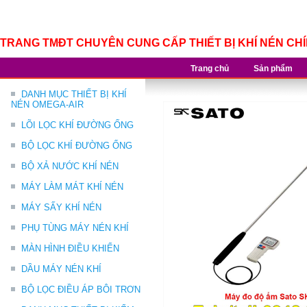
TRANG TMĐT CHUYÊN CUNG CẤP THIẾT BỊ KHÍ NÉN CH
Trang chủ
Sản phẩm
DANH MỤC THIẾT BỊ KHÍ
NÉN OMEGA-AIR
LÕI LỌC KHÍ ĐƯỜNG ỐNG
BỘ LỌC KHÍ ĐƯỜNG ỐNG
BỘ XẢ NƯỚC KHÍ NÉN
MÁY LÀM MÁT KHÍ NÉN
MÁY SẤY KHÍ NÉN
PHỤ TÙNG MÁY NÉN KHÍ
MÀN HÌNH ĐIỀU KHIỂN
DẦU MÁY NÉN KHÍ
BỘ LỌC ĐIỀU ÁP BÔI TRƠN