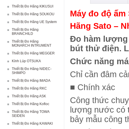
Thiết Bị Đo Hãng KIKUSUI
Máy đo độ ẩm 
Thiết Bị Đo Hãng SOUKOU
Thiết Bị Đo Hãng UE System
Hãng Sato – N
Thiết Bị Đo Hãng
BRAINCHILD
Đo hàm lượng 
Thiết Bị Đo Hãng
MONARCH INTRUMENT
bút thử điện. 
Thiết Bị Đo Hãng MEGGER
Chức năng má
Kính Lúp OTSUKA
Thiết Bị Đo Hãng NIDEC-
Chỉ cần đâm cả
SHIMPO
Thiết Bị Đo Hãng IMADA
■ Chính xác
Thiết Bị Đo Hãng RKC
Thiết Bị Đo Hãng ASK
Công thức chuy
Thiết Bị Đo Hãng Kofloc
lượng nước có t
Thiết Bị Đo Hãng TOWA
SEIDEN
bảy mẫu công th
Thiết Bị Đo Hãng KAWAKI