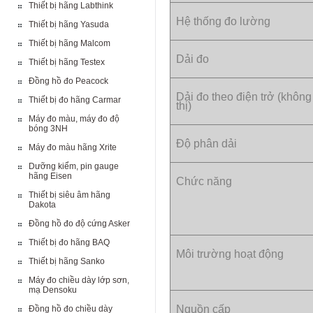
Thiết bị hãng Labthink
Hệ thống đo lường
Thiết bị hãng Yasuda
Thiết bị hãng Malcom
Dải đo
Thiết bị hãng Testex
Đồng hồ đo Peacock
Dải đo theo điện trở (không
Thiết bị đo hãng Carmar
thị)
Máy đo màu, máy đo độ
bóng 3NH
Độ phân dải
Máy đo màu hãng Xrite
Dưỡng kiểm, pin gauge
hãng Eisen
Chức năng
Thiết bị siêu âm hãng
Dakota
Đồng hồ đo độ cứng Asker
Thiết bị đo hãng BAQ
Môi trường hoạt động
Thiết bị hãng Sanko
Máy đo chiều dày lớp sơn,
mạ Densoku
Nguồn cấp
Đồng hồ đo chiều dày