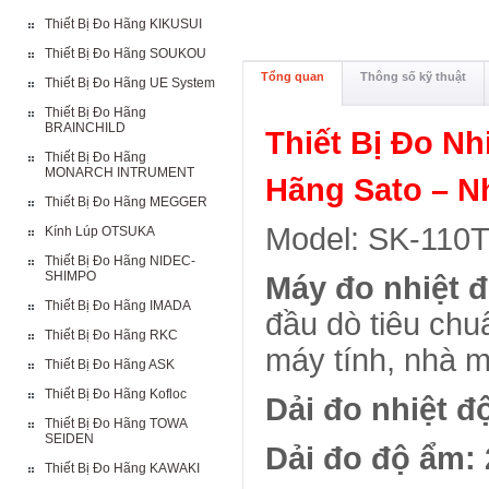
Thiết Bị Đo Hãng KIKUSUI
Thiết Bị Đo Hãng SOUKOU
Tổng quan
Thông số kỹ thuật
Thiết Bị Đo Hãng UE System
Thiết Bị Đo Hãng
BRAINCHILD
Thiết Bị Đo N
Thiết Bị Đo Hãng
MONARCH INTRUMENT
Hãng Sato – N
Thiết Bị Đo Hãng MEGGER
Model: SK-110T
Kính Lúp OTSUKA
Thiết Bị Đo Hãng NIDEC-
SHIMPO
Máy đo nhiệt đ
Thiết Bị Đo Hãng IMADA
đầu dò tiêu chu
Thiết Bị Đo Hãng RKC
máy tính, nhà m
Thiết Bị Đo Hãng ASK
Thiết Bị Đo Hãng Kofloc
Dải đo nhiệt 
Thiết Bị Đo Hãng TOWA
SEIDEN
Dải đo độ ẩm: 
Thiết Bị Đo Hãng KAWAKI