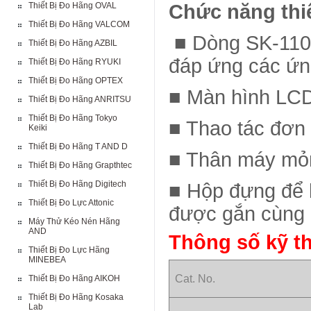
Thiết Bị Đo Hãng OVAL
Chức năng thiế
Thiết Bị Đo Hãng VALCOM
■ Dòng SK-110T
Thiết Bị Đo Hãng AZBIL
đáp ứng các ứng
Thiết Bị Đo Hãng RYUKI
Thiết Bị Đo Hãng OPTEX
■ Màn hình LCD
Thiết Bị Đo Hãng ANRITSU
Thiết Bị Đo Hãng Tokyo
■ Thao tác đơn 
Keiki
Thiết Bị Đo Hãng T AND D
■ Thân máy mỏn
Thiết Bị Đo Hãng Grapthtec
Thiết Bị Đo Hãng Digitech
■ Hộp đựng để b
Thiết Bị Đo Lực Attonic
được gắn cùng 
Máy Thử Kéo Nén Hãng
AND
Thông số kỹ t
Thiết Bị Đo Lực Hãng
MINEBEA
Cat. No.
Thiết Bị Đo Hãng AIKOH
Thiết Bị Đo Hãng Kosaka
Lab